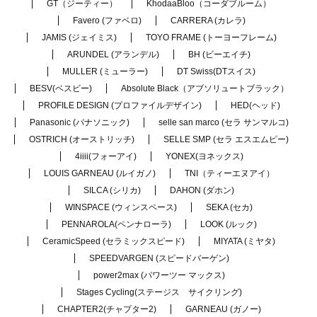
GT（ジーティー）
KhodaaBloo（コーダブルーム）
Favero (ファベロ)
CARRERA (カレラ)
JAMIS (ジェイミス)
TOYO FRAME (トーヨーフレーム)
ARUNDEL (アランデル)
BH (ビーエイチ)
MULLER (ミューラー)
DT Swiss(DTスイス)
BESV(ベスビー)
Absolute Black（アブソリュートブラック）
PROFILE DESIGN (プロファイルデザイン)
HED(ヘッド)
Panasonic (パナソニック)
selle san marco (セラ サンマルコ)
OSTRICH (オーストリッチ)
SELLE SMP (セラ エスエムピー)
4iiii(フォーアイ)
YONEX(ヨネックス)
LOUIS GARNEAU (ルイガノ)
TNI（ティーエヌアイ）
SILCA (シリカ)
DAHON (ダホン)
WINSPACE (ウィンスペース)
SEKA (セカ)
PENNAROLA(ペンナローラ)
LOOK (ルック)
CeramicSpeed (セラミックスピード)
MIYATA (ミヤタ)
SPEEDVARGEN (スピードバーゲン)
power2max (パワーツー マックス)
Stages Cycling(ステージス サイクリング)
CHAPTER2(チャプター2)
GARNEAU (ガノー)