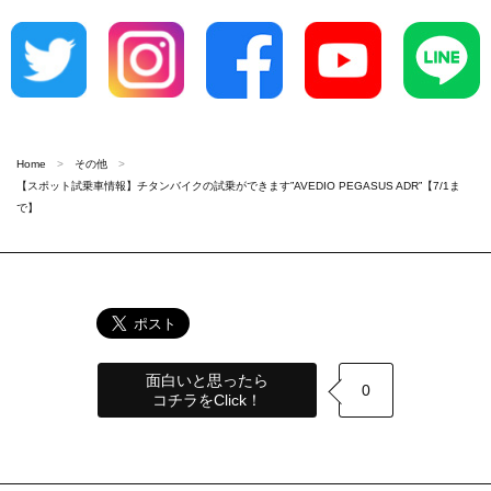
Home
その他
【スポット試乗車情報】チタンバイクの試乗ができます”AVEDIO PEGASUS ADR”【7/1ま
で】
面白いと思ったら
0
コチラをClick！