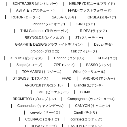
BONTRAGER (ボントレガー)
NEILPRYDE(ニールプライド)
ASTVTE（アスチュート）
FFWD (ファストフォワード)
ROTOR (ローター)
SALSA (サルサ)
ORBEA (オルベア)
Pioneer (パイオニア)
GIRO (ジロ)
THM-Carbones (THMカーボン)
RIDEA (ライデア)
REYNOLDS (レイノルズ)
3T (スリーティー)
GRAPHITE DESIGN(グラファイトデザイン)
Deda (デダ)
prologo (プロロゴ)
fizik (フィジーク)
XENTIS (ゼンティス)
Condor（コンドル）
KOGA (コガ)
Scope(スコープ)
ZIPP (ジップ)
BASSO (バッソ)
TOMMASINI (トマジーニ)
Wilier (ウィリエール)
DT SWISS（DTスイス）
FFWD
ANCHOR (アンカー)
ARGON18 (アルゴン 18)
Bianchi (ビアンキ)
BMC (ビーエムシー)
BOMA
BROMPTON (ブロンプトン)
Campagnolo (カンパニョーロ)
Cannondale (キャノンデール)
CANYON (キャニオン)
cervelo（サーベロ）
Cinelli (チネリ)
COLNAGO (コルナゴ)
corratec(コラテック)
DE ROSA (デローザ)
EASTON (イーストン)