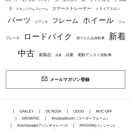
ロロード
エアロロードバイク
スマートトレーナー
3
トライアスロン
スカンジウムフレーム
パーツ
ホイール
フレーム
リム
ビアンキ
新着
ロードバイク
ブレーキ
折りたたみ自転車
中古
新製品
試乗
電動アシスト自転車
決算
メールマガジン登録
OAKLEY
DE ROSA
UDOG
MUC-OFF
GROWTAC
KhodaaBloom（コーダーブルーム）
AvanGarage(アバンギャレージ)
PASSONI(パッソーニ)