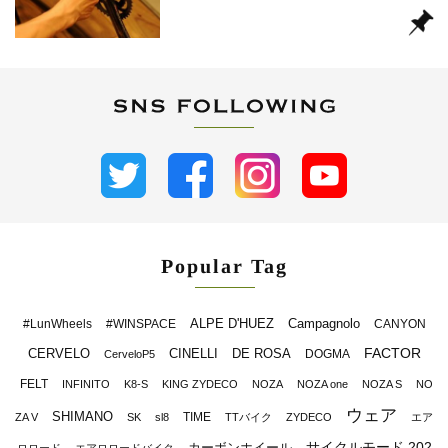
Popular Tag
ALPE D'HUEZ
Campagnolo
#LunWheels
#WINSPACE
CANYON
FACTOR
CERVELO
CINELLI
DE ROSA
DOGMA
CerveloP5
FELT
INFINITO
K8-S
KING ZYDECO
NOZA
NOZA one
NOZA S
NO
ウェア
SHIMANO
TIME
ZA V
SK
sl8
TTバイク
ZYDECO
エア
サイクルモード 202
カーボンホイール