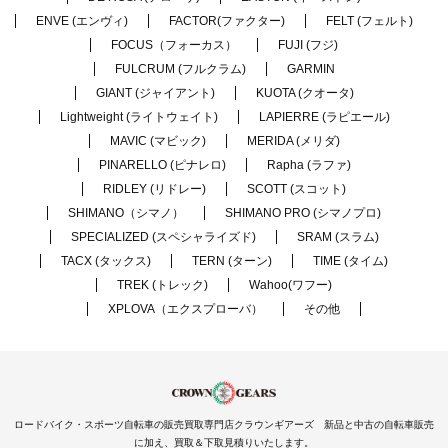
ENVE (エンヴィ)
FACTOR(ファクター)
FELT (フェルト)
FOCUS（フォーカス）
FUJI (フジ)
FULCRUM (フルクラム)
GARMIN
GIANT (ジャイアント)
KUOTA (クオータ)
Lightweight (ライトウェイト)
LAPIERRE (ラピエール)
MAVIC (マビック)
MERIDA (メリダ)
PINARELLO (ピナレロ)
Rapha (ラファ)
RIDLEY (リドレー)
SCOTT (スコット)
SHIMANO（シマノ）
SHIMANO PRO (シマノプロ)
SPECIALIZED (スペシャライズド)
SRAM (スラム)
TACX (タックス)
TERN (ターン)
TIME (タイム)
TREK (トレック)
Wahoo(ワフー)
XPLOVA（エクスプローバ）
その他
ロードバイク・スポーツ自転車の販売買取専門店クラウンギアーズ 新品と中古の自転車販売
に加え、買取＆下取見積りいたします。