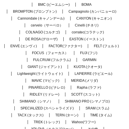
BMC (ビーエムシー)
BOMA
BROMPTON (ブロンプトン)
Campagnolo (カンパニョーロ)
Cannondale (キャノンデール)
CANYON (キャニオン)
cervelo（サーベロ）
Cinelli (チネリ)
COLNAGO (コルナゴ)
corratec(コラテック)
DE ROSA (デローザ)
EASTON (イーストン)
ENVE (エンヴィ)
FACTOR(ファクター)
FELT (フェルト)
FOCUS（フォーカス）
FUJI (フジ)
FULCRUM (フルクラム)
GARMIN
GIANT (ジャイアント)
KUOTA (クオータ)
Lightweight (ライトウェイト)
LAPIERRE (ラピエール)
MAVIC (マビック)
MERIDA (メリダ)
PINARELLO (ピナレロ)
Rapha (ラファ)
RIDLEY (リドレー)
SCOTT (スコット)
SHIMANO（シマノ）
SHIMANO PRO (シマノプロ)
SPECIALIZED (スペシャライズド)
SRAM (スラム)
TACX (タックス)
TERN (ターン)
TIME (タイム)
TREK (トレック)
Wahoo(ワフー)
XPLOVA（エクスプローバ）
その他