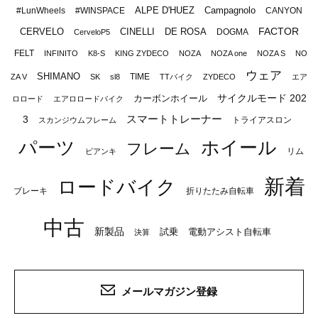
ALPE D'HUEZ
Campagnolo
#LunWheels
#WINSPACE
CANYON
FACTOR
CERVELO
CINELLI
DE ROSA
DOGMA
CerveloP5
FELT
INFINITO
K8-S
KING ZYDECO
NOZA
NOZA one
NOZA S
NO
ウェア
SHIMANO
TIME
ZA V
SK
sl8
TTバイク
ZYDECO
エア
サイクルモード 202
カーボンホイール
ロロード
エアロロードバイク
スマートトレーナー
3
トライアスロン
スカンジウムフレーム
パーツ
ホイール
フレーム
リム
ビアンキ
新着
ロードバイク
ブレーキ
折りたたみ自転車
中古
新製品
試乗
電動アシスト自転車
決算
メールマガジン登録