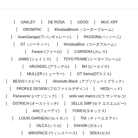
OAKLEY
DE ROSA
UDOG
MUC-OFF
GROWTAC
KhodaaBloom（コーダーブルーム）
AvanGarage(アバンギャレージ)
PASSONI(パッソーニ)
GT（ジーティー）
KhodaaBloo（コーダブルーム）
Favero (ファベロ)
CARRERA (カレラ)
JAMIS (ジェイミス)
TOYO FRAME (トーヨーフレーム)
ARUNDEL (アランデル)
BH (ビーエイチ)
MULLER (ミューラー)
DT Swiss(DTスイス)
BESV(ベスビー)
Absolute Black（アブソリュートブラック）
PROFILE DESIGN (プロファイルデザイン)
HED(ヘッド)
Panasonic (パナソニック)
selle san marco (セラ サンマルコ)
OSTRICH (オーストリッチ)
SELLE SMP (セラ エスエムピー)
4iiii(フォーアイ)
YONEX(ヨネックス)
LOUIS GARNEAU (ルイガノ)
TNI（ティーエヌアイ）
SILCA (シリカ)
DAHON (ダホン)
WINSPACE (ウィンスペース)
SEKA (セカ)