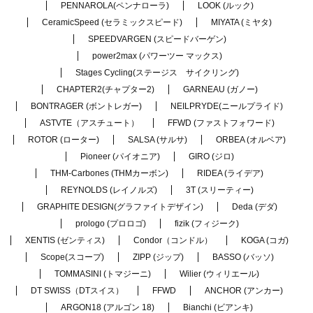
PENNAROLA(ペンナローラ)
LOOK (ルック)
CeramicSpeed (セラミックスピード)
MIYATA (ミヤタ)
SPEEDVARGEN (スピードバーゲン)
power2max (パワーツー マックス)
Stages Cycling(ステージス サイクリング)
CHAPTER2(チャプター2)
GARNEAU (ガノー)
BONTRAGER (ボントレガー)
NEILPRYDE(ニールプライド)
ASTVTE（アスチュート）
FFWD (ファストフォワード)
ROTOR (ローター)
SALSA (サルサ)
ORBEA (オルベア)
Pioneer (パイオニア)
GIRO (ジロ)
THM-Carbones (THMカーボン)
RIDEA (ライデア)
REYNOLDS (レイノルズ)
3T (スリーティー)
GRAPHITE DESIGN(グラファイトデザイン)
Deda (デダ)
prologo (プロロゴ)
fizik (フィジーク)
XENTIS (ゼンティス)
Condor（コンドル）
KOGA (コガ)
Scope(スコープ)
ZIPP (ジップ)
BASSO (バッソ)
TOMMASINI (トマジーニ)
Wilier (ウィリエール)
DT SWISS（DTスイス）
FFWD
ANCHOR (アンカー)
ARGON18 (アルゴン 18)
Bianchi (ビアンキ)