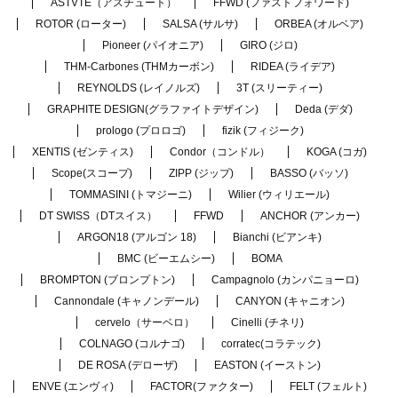
ASTVTE（アスチュート）
FFWD (ファストフォワード)
ROTOR (ローター)
SALSA (サルサ)
ORBEA (オルベア)
Pioneer (パイオニア)
GIRO (ジロ)
THM-Carbones (THMカーボン)
RIDEA (ライデア)
REYNOLDS (レイノルズ)
3T (スリーティー)
GRAPHITE DESIGN(グラファイトデザイン)
Deda (デダ)
prologo (プロロゴ)
fizik (フィジーク)
XENTIS (ゼンティス)
Condor（コンドル）
KOGA (コガ)
Scope(スコープ)
ZIPP (ジップ)
BASSO (バッソ)
TOMMASINI (トマジーニ)
Wilier (ウィリエール)
DT SWISS（DTスイス）
FFWD
ANCHOR (アンカー)
ARGON18 (アルゴン 18)
Bianchi (ビアンキ)
BMC (ビーエムシー)
BOMA
BROMPTON (ブロンプトン)
Campagnolo (カンパニョーロ)
Cannondale (キャノンデール)
CANYON (キャニオン)
cervelo（サーベロ）
Cinelli (チネリ)
COLNAGO (コルナゴ)
corratec(コラテック)
DE ROSA (デローザ)
EASTON (イーストン)
ENVE (エンヴィ)
FACTOR(ファクター)
FELT (フェルト)