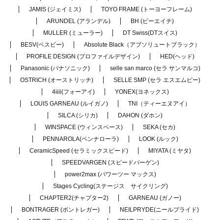
JAMIS (ジェイミス)
TOYO FRAME (トーヨーフレーム)
ARUNDEL (アランデル)
BH (ビーエイチ)
MULLER (ミューラー)
DT Swiss(DTスイス)
BESV(ベスビー)
Absolute Black（アブソリュートブラック）
PROFILE DESIGN (プロファイルデザイン)
HED(ヘッド)
Panasonic (パナソニック)
selle san marco (セラ サンマルコ)
OSTRICH (オーストリッチ)
SELLE SMP (セラ エスエムピー)
4iiii(フォーアイ)
YONEX(ヨネックス)
LOUIS GARNEAU (ルイガノ)
TNI（ティーエヌアイ）
SILCA (シリカ)
DAHON (ダホン)
WINSPACE (ウィンスペース)
SEKA (セカ)
PENNAROLA(ペンナローラ)
LOOK (ルック)
CeramicSpeed (セラミックスピード)
MIYATA (ミヤタ)
SPEEDVARGEN (スピードバーゲン)
power2max (パワーツー マックス)
Stages Cycling(ステージス サイクリング)
CHAPTER2(チャプター2)
GARNEAU (ガノー)
BONTRAGER (ボントレガー)
NEILPRYDE(ニールプライド)