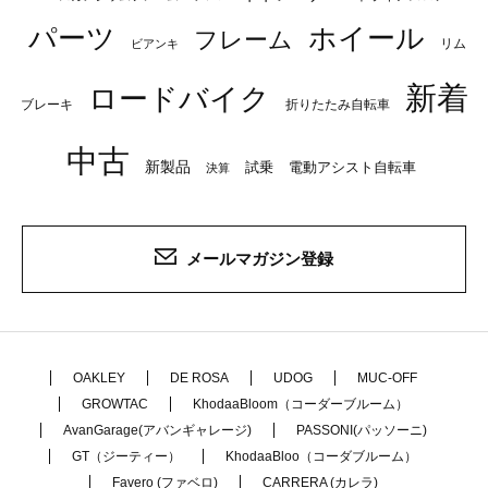
パーツ
ホイール
フレーム
リム
ビアンキ
新着
ロードバイク
ブレーキ
折りたたみ自転車
中古
新製品
試乗
電動アシスト自転車
決算
メールマガジン登録
OAKLEY
DE ROSA
UDOG
MUC-OFF
GROWTAC
KhodaaBloom（コーダーブルーム）
AvanGarage(アバンギャレージ)
PASSONI(パッソーニ)
GT（ジーティー）
KhodaaBloo（コーダブルーム）
Favero (ファベロ)
CARRERA (カレラ)