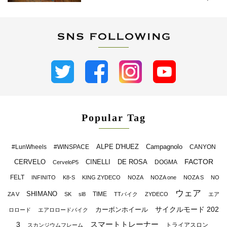
Popular Tag
ALPE D'HUEZ
Campagnolo
#LunWheels
#WINSPACE
CANYON
FACTOR
CERVELO
CINELLI
DE ROSA
DOGMA
CerveloP5
FELT
INFINITO
K8-S
KING ZYDECO
NOZA
NOZA one
NOZA S
NO
ウェア
SHIMANO
TIME
ZA V
SK
sl8
TTバイク
ZYDECO
エア
サイクルモード 202
カーボンホイール
ロロード
エアロロードバイク
スマートトレーナー
3
トライアスロン
スカンジウムフレーム