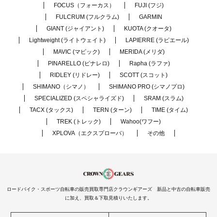
FOCUS（フォーカス）
FUJI (フジ)
FULCRUM (フルクラム)
GARMIN
GIANT (ジャイアント)
KUOTA (クオータ)
Lightweight (ライトウェイト)
LAPIERRE (ラピエール)
MAVIC (マビック)
MERIDA (メリダ)
PINARELLO (ピナレロ)
Rapha (ラファ)
RIDLEY (リドレー)
SCOTT (スコット)
SHIMANO（シマノ）
SHIMANO PRO (シマノプロ)
SPECIALIZED (スペシャライズド)
SRAM (スラム)
TACX (タックス)
TERN (ターン)
TIME (タイム)
TREK (トレック)
Wahoo(ワフー)
XPLOVA（エクスプローバ）
その他
ロードバイク・スポーツ自転車の販売買取専門店クラウンギアーズ 新品と中古の自転車販売
に加え、買取＆下取見積りいたします。