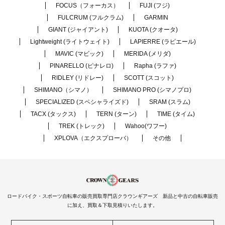
FOCUS（フォーカス）
FUJI (フジ)
FULCRUM (フルクラム)
GARMIN
GIANT (ジャイアント)
KUOTA (クオータ)
Lightweight (ライトウェイト)
LAPIERRE (ラピエール)
MAVIC (マビック)
MERIDA (メリダ)
PINARELLO (ピナレロ)
Rapha (ラファ)
RIDLEY (リドレー)
SCOTT (スコット)
SHIMANO（シマノ）
SHIMANO PRO (シマノプロ)
SPECIALIZED (スペシャライズド)
SRAM (スラム)
TACX (タックス)
TERN (ターン)
TIME (タイム)
TREK (トレック)
Wahoo(ワフー)
XPLOVA（エクスプローバ）
その他
ロードバイク・スポーツ自転車の販売買取専門店クラウンギアーズ 新品と中古の自転車販売
に加え、買取＆下取見積りいたします。