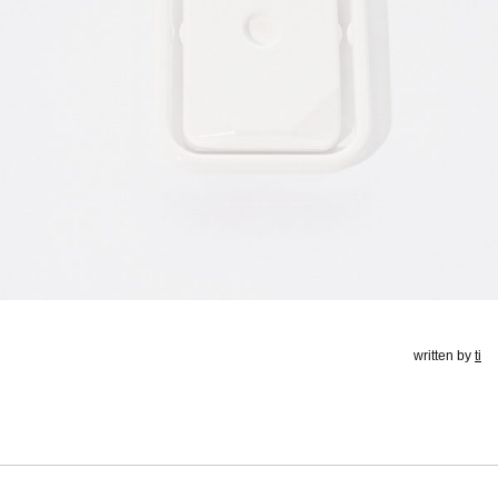
written by
ti