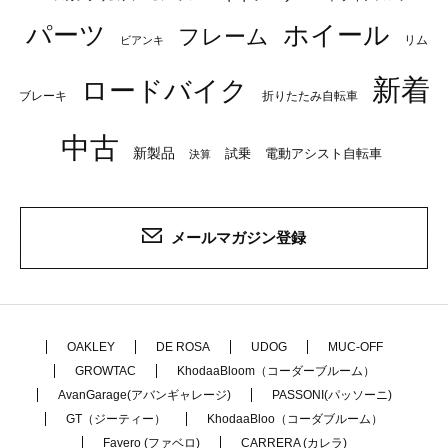
パーツ
ホイール
フレーム
リム
ビアンキ
新着
ロードバイク
ブレーキ
折りたたみ自転車
中古
新製品
試乗
電動アシスト自転車
決算
メールマガジン登録
OAKLEY
DE ROSA
UDOG
MUC-OFF
GROWTAC
KhodaaBloom（コーダーブルーム）
AvanGarage(アバンギャレージ)
PASSONI(パッソーニ)
GT（ジーティー）
KhodaaBloo（コーダブルーム）
Favero (ファベロ)
CARRERA (カレラ)