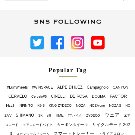
Popular Tag
ALPE D'HUEZ
Campagnolo
#LunWheels
#WINSPACE
CANYON
FACTOR
CERVELO
CINELLI
DE ROSA
DOGMA
CerveloP5
FELT
INFINITO
K8-S
KING ZYDECO
NOZA
NOZA one
NOZA S
NO
ウェア
SHIMANO
TIME
ZA V
SK
sl8
TTバイク
ZYDECO
エア
サイクルモード 202
カーボンホイール
ロロード
エアロロードバイク
スマートトレーナー
3
トライアスロン
スカンジウムフレーム