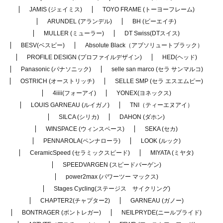
JAMIS (ジェイミス)
TOYO FRAME (トーヨーフレーム)
ARUNDEL (アランデル)
BH (ビーエイチ)
MULLER (ミューラー)
DT Swiss(DTスイス)
BESV(ベスビー)
Absolute Black（アブソリュートブラック）
PROFILE DESIGN (プロファイルデザイン)
HED(ヘッド)
Panasonic (パナソニック)
selle san marco (セラ サンマルコ)
OSTRICH (オーストリッチ)
SELLE SMP (セラ エスエムピー)
4iiii(フォーアイ)
YONEX(ヨネックス)
LOUIS GARNEAU (ルイガノ)
TNI（ティーエヌアイ）
SILCA (シリカ)
DAHON (ダホン)
WINSPACE (ウィンスペース)
SEKA (セカ)
PENNAROLA(ペンナローラ)
LOOK (ルック)
CeramicSpeed (セラミックスピード)
MIYATA (ミヤタ)
SPEEDVARGEN (スピードバーゲン)
power2max (パワーツー マックス)
Stages Cycling(ステージス サイクリング)
CHAPTER2(チャプター2)
GARNEAU (ガノー)
BONTRAGER (ボントレガー)
NEILPRYDE(ニールプライド)