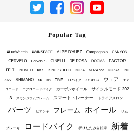
Popular Tag
ALPE D'HUEZ
Campagnolo
#LunWheels
#WINSPACE
CANYON
FACTOR
CERVELO
CINELLI
DE ROSA
DOGMA
CerveloP5
FELT
INFINITO
K8-S
KING ZYDECO
NOZA
NOZA one
NOZA S
NO
ウェア
SHIMANO
TIME
ZA V
SK
sl8
TTバイク
ZYDECO
エア
サイクルモード 202
カーボンホイール
ロロード
エアロロードバイク
スマートトレーナー
3
トライアスロン
スカンジウムフレーム
パーツ
ホイール
フレーム
リム
ビアンキ
新着
ロードバイク
ブレーキ
折りたたみ自転車