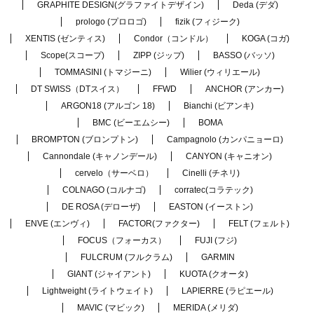
GRAPHITE DESIGN(グラファイトデザイン)
Deda (デダ)
prologo (プロロゴ)
fizik (フィジーク)
XENTIS (ゼンティス)
Condor（コンドル）
KOGA (コガ)
Scope(スコープ)
ZIPP (ジップ)
BASSO (バッソ)
TOMMASINI (トマジーニ)
Wilier (ウィリエール)
DT SWISS（DTスイス）
FFWD
ANCHOR (アンカー)
ARGON18 (アルゴン 18)
Bianchi (ビアンキ)
BMC (ビーエムシー)
BOMA
BROMPTON (ブロンプトン)
Campagnolo (カンパニョーロ)
Cannondale (キャノンデール)
CANYON (キャニオン)
cervelo（サーベロ）
Cinelli (チネリ)
COLNAGO (コルナゴ)
corratec(コラテック)
DE ROSA (デローザ)
EASTON (イーストン)
ENVE (エンヴィ)
FACTOR(ファクター)
FELT (フェルト)
FOCUS（フォーカス）
FUJI (フジ)
FULCRUM (フルクラム)
GARMIN
GIANT (ジャイアント)
KUOTA (クオータ)
Lightweight (ライトウェイト)
LAPIERRE (ラピエール)
MAVIC (マビック)
MERIDA (メリダ)