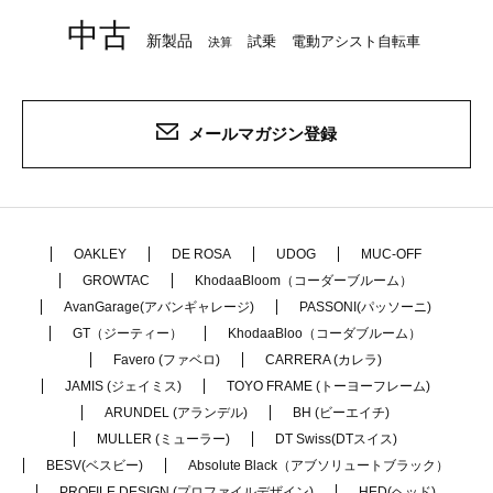
中古
新製品
試乗
電動アシスト自転車
決算
メールマガジン登録
OAKLEY
DE ROSA
UDOG
MUC-OFF
GROWTAC
KhodaaBloom（コーダーブルーム）
AvanGarage(アバンギャレージ)
PASSONI(パッソーニ)
GT（ジーティー）
KhodaaBloo（コーダブルーム）
Favero (ファベロ)
CARRERA (カレラ)
JAMIS (ジェイミス)
TOYO FRAME (トーヨーフレーム)
ARUNDEL (アランデル)
BH (ビーエイチ)
MULLER (ミューラー)
DT Swiss(DTスイス)
BESV(ベスビー)
Absolute Black（アブソリュートブラック）
PROFILE DESIGN (プロファイルデザイン)
HED(ヘッド)