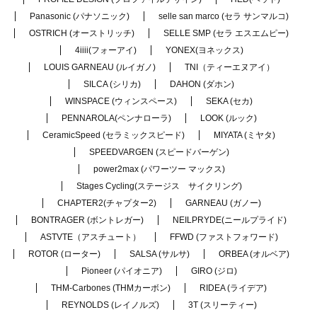
Panasonic (パナソニック)
selle san marco (セラ サンマルコ)
OSTRICH (オーストリッチ)
SELLE SMP (セラ エスエムピー)
4iiii(フォーアイ)
YONEX(ヨネックス)
LOUIS GARNEAU (ルイガノ)
TNI（ティーエヌアイ）
SILCA (シリカ)
DAHON (ダホン)
WINSPACE (ウィンスペース)
SEKA (セカ)
PENNAROLA(ペンナローラ)
LOOK (ルック)
CeramicSpeed (セラミックスピード)
MIYATA (ミヤタ)
SPEEDVARGEN (スピードバーゲン)
power2max (パワーツー マックス)
Stages Cycling(ステージス サイクリング)
CHAPTER2(チャプター2)
GARNEAU (ガノー)
BONTRAGER (ボントレガー)
NEILPRYDE(ニールプライド)
ASTVTE（アスチュート）
FFWD (ファストフォワード)
ROTOR (ローター)
SALSA (サルサ)
ORBEA (オルベア)
Pioneer (パイオニア)
GIRO (ジロ)
THM-Carbones (THMカーボン)
RIDEA (ライデア)
REYNOLDS (レイノルズ)
3T (スリーティー)