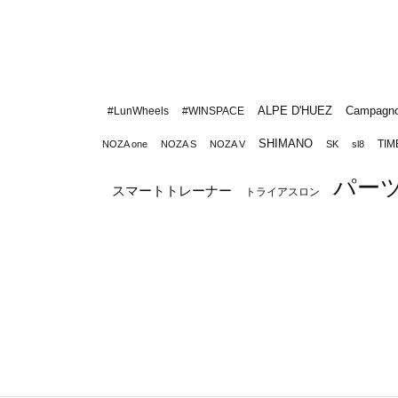
ALPE D'HUEZ
Campagno
#LunWheels
#WINSPACE
SHIMANO
TIM
NOZA one
NOZA S
NOZA V
SK
sl8
パー
スマートトレーナー
トライアスロン