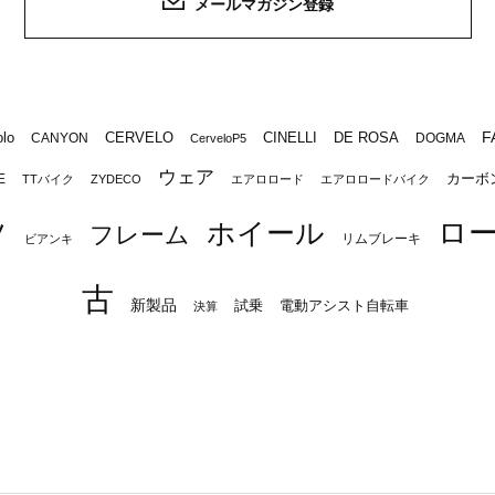
メールマガジン登録
F
lo
CERVELO
CINELLI
DE ROSA
CANYON
DOGMA
CerveloP5
ウェア
カーボ
E
TTバイク
ZYDECO
エアロロード
エアロロードバイク
ロ
ツ
ホイール
フレーム
リムブレーキ
ビアンキ
古
新製品
試乗
電動アシスト自転車
決算