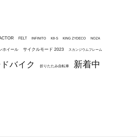
ACTOR
FELT
INFINITO
K8-S
KING ZYDECO
NOZA
サイクルモード 2023
ンホイール
スカンジウムフレーム
新着中
ードバイク
折りたたみ自転車