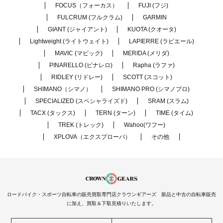
FOCUS（フォーカス）
FUJI (フジ)
FULCRUM (フルクラム)
GARMIN
GIANT (ジャイアント)
KUOTA (クオータ)
Lightweight (ライトウェイト)
LAPIERRE (ラピエール)
MAVIC (マビック)
MERIDA (メリダ)
PINARELLO (ピナレロ)
Rapha (ラファ)
RIDLEY (リドレー)
SCOTT (スコット)
SHIMANO（シマノ）
SHIMANO PRO (シマノプロ)
SPECIALIZED (スペシャライズド)
SRAM (スラム)
TACX (タックス)
TERN (ターン)
TIME (タイム)
TREK (トレック)
Wahoo(ワフー)
XPLOVA（エクスプローバ）
その他
ロードバイク・スポーツ自転車の販売買取専門店クラウンギアーズ 新品と中古の自転車販売
に加え、買取＆下取見積りいたします。