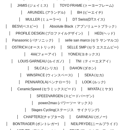
JAMIS (ジェイミス)
TOYO FRAME (トーヨーフレーム)
ARUNDEL (アランデル)
BH (ビーエイチ)
MULLER (ミューラー)
DT Swiss(DTスイス)
BESV(ベスビー)
Absolute Black（アブソリュートブラック）
PROFILE DESIGN (プロファイルデザイン)
HED(ヘッド)
Panasonic (パナソニック)
selle san marco (セラ サンマルコ)
OSTRICH (オーストリッチ)
SELLE SMP (セラ エスエムピー)
4iiii(フォーアイ)
YONEX(ヨネックス)
LOUIS GARNEAU (ルイガノ)
TNI（ティーエヌアイ）
SILCA (シリカ)
DAHON (ダホン)
WINSPACE (ウィンスペース)
SEKA (セカ)
PENNAROLA(ペンナローラ)
LOOK (ルック)
CeramicSpeed (セラミックスピード)
MIYATA (ミヤタ)
SPEEDVARGEN (スピードバーゲン)
power2max (パワーツー マックス)
Stages Cycling(ステージス サイクリング)
CHAPTER2(チャプター2)
GARNEAU (ガノー)
BONTRAGER (ボントレガー)
NEILPRYDE(ニールプライド)