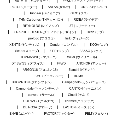
ASTVTE（アスチュート）
FFWD (ファストフォワード)
ROTOR (ローター)
SALSA (サルサ)
ORBEA (オルベア)
Pioneer (パイオニア)
GIRO (ジロ)
THM-Carbones (THMカーボン)
RIDEA (ライデア)
REYNOLDS (レイノルズ)
3T (スリーティー)
GRAPHITE DESIGN(グラファイトデザイン)
Deda (デダ)
prologo (プロロゴ)
fizik (フィジーク)
XENTIS (ゼンティス)
Condor（コンドル）
KOGA (コガ)
Scope(スコープ)
ZIPP (ジップ)
BASSO (バッソ)
TOMMASINI (トマジーニ)
Wilier (ウィリエール)
DT SWISS（DTスイス）
FFWD
ANCHOR (アンカー)
ARGON18 (アルゴン 18)
Bianchi (ビアンキ)
BMC (ビーエムシー)
BOMA
BROMPTON (ブロンプトン)
Campagnolo (カンパニョーロ)
Cannondale (キャノンデール)
CANYON (キャニオン)
cervelo（サーベロ）
Cinelli (チネリ)
COLNAGO (コルナゴ)
corratec(コラテック)
DE ROSA (デローザ)
EASTON (イーストン)
ENVE (エンヴィ)
FACTOR(ファクター)
FELT (フェルト)