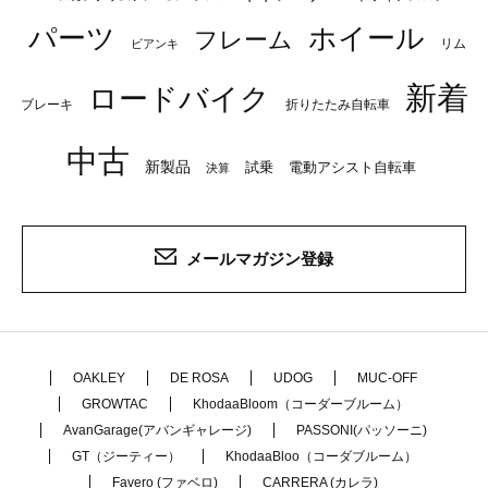
パーツ
ホイール
フレーム
リム
ビアンキ
新着
ロードバイク
ブレーキ
折りたたみ自転車
中古
新製品
試乗
電動アシスト自転車
決算
メールマガジン登録
OAKLEY
DE ROSA
UDOG
MUC-OFF
GROWTAC
KhodaaBloom（コーダーブルーム）
AvanGarage(アバンギャレージ)
PASSONI(パッソーニ)
GT（ジーティー）
KhodaaBloo（コーダブルーム）
Favero (ファベロ)
CARRERA (カレラ)