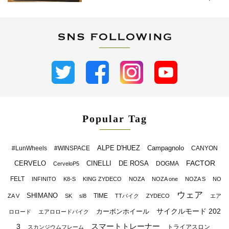
Popular Tag
ALPE D'HUEZ
Campagnolo
#LunWheels
#WINSPACE
CANYON
FACTOR
CERVELO
CINELLI
DE ROSA
DOGMA
CerveloP5
FELT
INFINITO
K8-S
KING ZYDECO
NOZA
NOZA one
NOZA S
NO
ウェア
SHIMANO
TIME
ZA V
SK
sl8
TTバイク
ZYDECO
エア
サイクルモード 202
カーボンホイール
ロロード
エアロロードバイク
スマートトレーナー
3
トライアスロン
スカンジウムフレーム