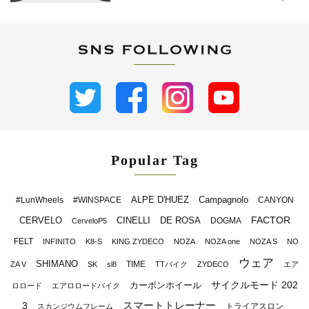
Popular Tag
ALPE D'HUEZ
Campagnolo
#LunWheels
#WINSPACE
CANYON
FACTOR
CERVELO
CINELLI
DE ROSA
DOGMA
CerveloP5
FELT
INFINITO
K8-S
KING ZYDECO
NOZA
NOZA one
NOZA S
NO
ウェア
SHIMANO
TIME
ZA V
SK
sl8
TTバイク
ZYDECO
エア
サイクルモード 202
カーボンホイール
ロロード
エアロロードバイク
スマートトレーナー
3
トライアスロン
スカンジウムフレーム