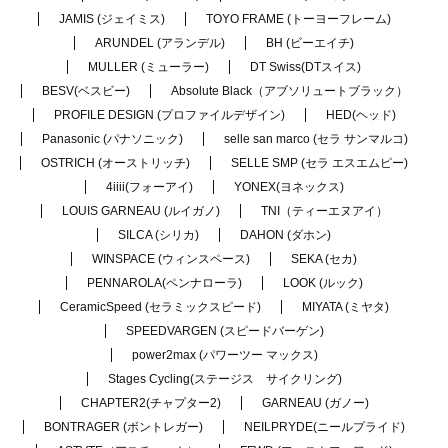
JAMIS (ジェイミス)
TOYO FRAME (トーヨーフレーム)
ARUNDEL (アランデル)
BH (ビーエイチ)
MULLER (ミューラー)
DT Swiss(DTスイス)
BESV(ベスビー)
Absolute Black（アブソリュートブラック）
PROFILE DESIGN (プロファイルデザイン)
HED(ヘッド)
Panasonic (パナソニック)
selle san marco (セラ サンマルコ)
OSTRICH (オーストリッチ)
SELLE SMP (セラ エスエムピー)
4iiii(フォーアイ)
YONEX(ヨネックス)
LOUIS GARNEAU (ルイガノ)
TNI（ティーエヌアイ）
SILCA (シリカ)
DAHON (ダホン)
WINSPACE (ウィンスペース)
SEKA (セカ)
PENNAROLA(ペンナローラ)
LOOK (ルック)
CeramicSpeed (セラミックスピード)
MIYATA (ミヤタ)
SPEEDVARGEN (スピードバーゲン)
power2max (パワーツー マックス)
Stages Cycling(ステージス サイクリング)
CHAPTER2(チャプター2)
GARNEAU (ガノー)
BONTRAGER (ボントレガー)
NEILPRYDE(ニールプライド)