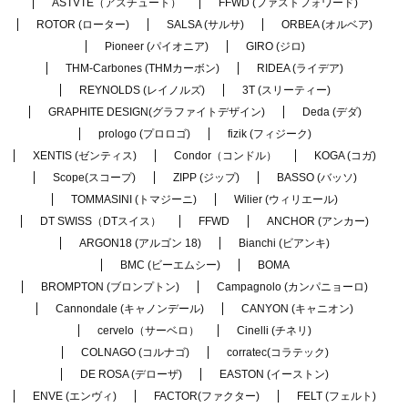
ASTVTE（アスチュート）
FFWD (ファストフォワード)
ROTOR (ローター)
SALSA (サルサ)
ORBEA (オルベア)
Pioneer (パイオニア)
GIRO (ジロ)
THM-Carbones (THMカーボン)
RIDEA (ライデア)
REYNOLDS (レイノルズ)
3T (スリーティー)
GRAPHITE DESIGN(グラファイトデザイン)
Deda (デダ)
prologo (プロロゴ)
fizik (フィジーク)
XENTIS (ゼンティス)
Condor（コンドル）
KOGA (コガ)
Scope(スコープ)
ZIPP (ジップ)
BASSO (バッソ)
TOMMASINI (トマジーニ)
Wilier (ウィリエール)
DT SWISS（DTスイス）
FFWD
ANCHOR (アンカー)
ARGON18 (アルゴン 18)
Bianchi (ビアンキ)
BMC (ビーエムシー)
BOMA
BROMPTON (ブロンプトン)
Campagnolo (カンパニョーロ)
Cannondale (キャノンデール)
CANYON (キャニオン)
cervelo（サーベロ）
Cinelli (チネリ)
COLNAGO (コルナゴ)
corratec(コラテック)
DE ROSA (デローザ)
EASTON (イーストン)
ENVE (エンヴィ)
FACTOR(ファクター)
FELT (フェルト)