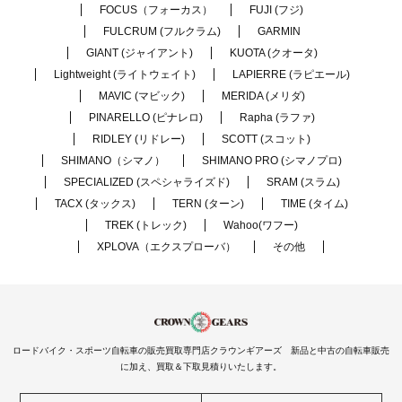
FOCUS（フォーカス）
FUJI (フジ)
FULCRUM (フルクラム)
GARMIN
GIANT (ジャイアント)
KUOTA (クオータ)
Lightweight (ライトウェイト)
LAPIERRE (ラピエール)
MAVIC (マビック)
MERIDA (メリダ)
PINARELLO (ピナレロ)
Rapha (ラファ)
RIDLEY (リドレー)
SCOTT (スコット)
SHIMANO（シマノ）
SHIMANO PRO (シマノプロ)
SPECIALIZED (スペシャライズド)
SRAM (スラム)
TACX (タックス)
TERN (ターン)
TIME (タイム)
TREK (トレック)
Wahoo(ワフー)
XPLOVA（エクスプローバ）
その他
ロードバイク・スポーツ自転車の販売買取専門店クラウンギアーズ 新品と中古の自転車販売
に加え、買取＆下取見積りいたします。