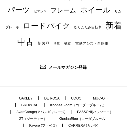
パーツ
ホイール
フレーム
リム
ビアンキ
新着
ロードバイク
ブレーキ
折りたたみ自転車
中古
新製品
試乗
電動アシスト自転車
決算
メールマガジン登録
OAKLEY
DE ROSA
UDOG
MUC-OFF
GROWTAC
KhodaaBloom（コーダーブルーム）
AvanGarage(アバンギャレージ)
PASSONI(パッソーニ)
GT（ジーティー）
KhodaaBloo（コーダブルーム）
Favero (ファベロ)
CARRERA (カレラ)