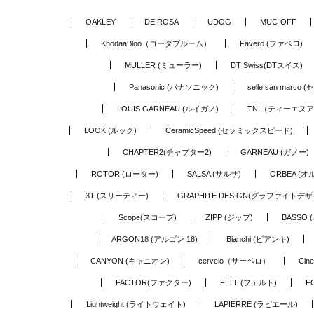
OAKLEY
DE ROSA
UDOG
MUC-OFF
KhodaaBloo（コーダブルーム）
Favero (ファベロ)
MULLER (ミューラー)
DT Swiss(DTスイス)
Panasonic (パナソニック)
selle san marc
LOUIS GARNEAU (ルイガノ)
TNI（ティーエヌ
LOOK (ルック)
CeramicSpeed (セラミックスピード)
CHAPTER2(チャプター2)
GARNEAU (ガノー)
ROTOR (ローター)
SALSA (サルサ)
ORBEA (オ
3T (スリーティー)
GRAPHITE DESIGN(グラファイトデザ
Scope(スコープ)
ZIPP (ジップ)
BASSO 
ARGON18 (アルゴン 18)
Bianchi (ビアンキ)
CANYON (キャニオン)
cervelo（サーベロ）
Cin
FACTOR(ファクター)
FELT (フェルト)
F
Lightweight (ライトウェイト)
LAPIERRE (ラピエール)