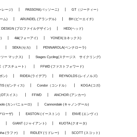
ギャレージ)
PASSONI(パッソーニ)
GT（ジーティー）
ーム)
ARUNDEL (アランデル)
BH (ビーエイチ)
LE DESIGN (プロファイルデザイン)
HED(ヘッド)
)
4iiii(フォーアイ)
YONEX(ヨネックス)
SEKA (セカ)
PENNAROLA(ペンナローラ)
ワーツー マックス)
Stages Cycling(ステージス サイクリング)
TE（アスチュート）
FFWD (ファストフォワード)
ーボン)
RIDEA (ライデア)
REYNOLDS (レイノルズ)
TIS (ゼンティス)
Condor（コンドル）
KOGA (コガ)
S（DTスイス）
FFWD
ANCHOR (アンカー)
nolo (カンパニョーロ)
Cannondale (キャノンデール)
(デローザ)
EASTON (イーストン)
ENVE (エンヴィ)
GIANT (ジャイアント)
KUOTA (クオータ)
pha (ラファ)
RIDLEY (リドレー)
SCOTT (スコット)