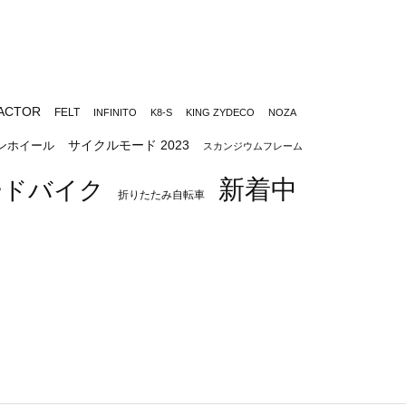
ACTOR
FELT
INFINITO
K8-S
KING ZYDECO
NOZA
サイクルモード 2023
ンホイール
スカンジウムフレーム
新着中
ードバイク
折りたたみ自転車