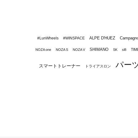
ALPE D'HUEZ
Campagno
#LunWheels
#WINSPACE
SHIMANO
TIM
NOZA one
NOZA S
NOZA V
SK
sl8
パー
スマートトレーナー
トライアスロン