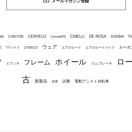
メールマガジン登録
F
lo
CERVELO
CINELLI
DE ROSA
CANYON
DOGMA
CerveloP5
ウェア
カーボ
E
TTバイク
ZYDECO
エアロロード
エアロロードバイク
ロ
ツ
ホイール
フレーム
リムブレーキ
ビアンキ
古
新製品
試乗
電動アシスト自転車
決算