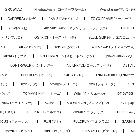
GROWTAC
KhodaaBloom（コーダーブルーム）
AvanGarage(アバン
CARRERA (カレラ)
JAMIS (ジェイミス)
TOYO FRAME (トーヨーフレ
BESV(ベスビー)
Absolute Black（アブソリュートブラック）
PROFI
o (セラ サンマルコ)
OSTRICH (オーストリッチ)
SELLE SMP (セラ エスエムピー
アイ）
SILCA (シリカ)
DAHON (ダホン)
WINSPACE (ウィンスペース)
MIYATA (ミヤタ)
SPEEDVARGEN (スピードバーゲン)
power2max (パ
BONTRAGER (ボントレガー)
NEILPRYDE(ニールプライド)
ASTV
ルベア)
Pioneer (パイオニア)
GIRO (ジロ)
THM-Carbones (THMカ
イン)
Deda (デダ)
prologo (プロロゴ)
fizik (フィジーク)
XEN
(バッソ)
TOMMASINI (トマジーニ)
Wilier (ウィリエール)
DT SWIS
BMC (ビーエムシー)
BOMA
BROMPTON (ブロンプトン)
Campag
elli (チネリ)
COLNAGO (コルナゴ)
corratec(コラテック)
DE ROSA 
OCUS（フォーカス）
FUJI (フジ)
FULCRUM (フルクラム)
GARMIN
MAVIC (マビック)
MERIDA (メリダ)
PINARELLO (ピナレロ)
Ra