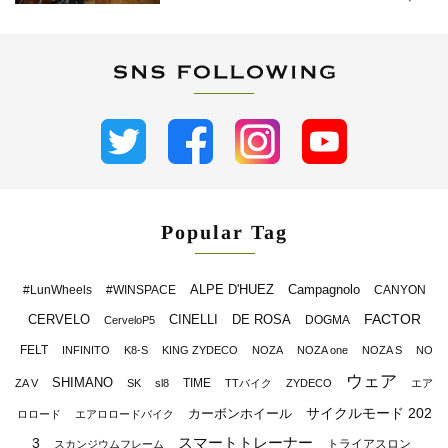
Popular Tag
ALPE D'HUEZ
Campagnolo
#LunWheels
#WINSPACE
CANYON
FACTOR
CERVELO
CINELLI
DE ROSA
DOGMA
CerveloP5
FELT
INFINITO
K8-S
KING ZYDECO
NOZA
NOZA one
NOZA S
NO
ウェア
SHIMANO
TIME
ZA V
SK
sl8
TTバイク
ZYDECO
エア
サイクルモード 202
カーボンホイール
ロロード
エアロロードバイク
スマートトレーナー
3
トライアスロン
スカンジウムフレーム