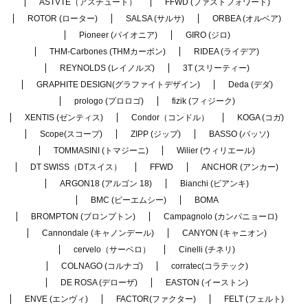
ASTVTE（アスチュート）
FFWD (ファストフォワード)
ROTOR (ローター)
SALSA (サルサ)
ORBEA (オルベア)
Pioneer (パイオニア)
GIRO (ジロ)
THM-Carbones (THMカーボン)
RIDEA (ライデア)
REYNOLDS (レイノルズ)
3T (スリーティー)
GRAPHITE DESIGN(グラファイトデザイン)
Deda (デダ)
prologo (プロロゴ)
fizik (フィジーク)
XENTIS (ゼンティス)
Condor（コンドル）
KOGA (コガ)
Scope(スコープ)
ZIPP (ジップ)
BASSO (バッソ)
TOMMASINI (トマジーニ)
Wilier (ウィリエール)
DT SWISS（DTスイス）
FFWD
ANCHOR (アンカー)
ARGON18 (アルゴン 18)
Bianchi (ビアンキ)
BMC (ビーエムシー)
BOMA
BROMPTON (ブロンプトン)
Campagnolo (カンパニョーロ)
Cannondale (キャノンデール)
CANYON (キャニオン)
cervelo（サーベロ）
Cinelli (チネリ)
COLNAGO (コルナゴ)
corratec(コラテック)
DE ROSA (デローザ)
EASTON (イーストン)
ENVE (エンヴィ)
FACTOR(ファクター)
FELT (フェルト)