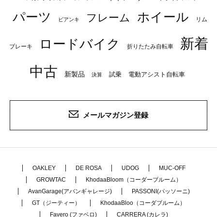
パーツ
ホイール
フレーム
リム
ビアンキ
新着
ロードバイク
ブレーキ
折りたたみ自転車
中古
新製品
試乗
電動アシスト自転車
決算
メールマガジン登録
OAKLEY
DE ROSA
UDOG
MUC-OFF
GROWTAC
KhodaaBloom（コーダーブルーム）
AvanGarage(アバンギャレージ)
PASSONI(パッソーニ)
GT（ジーティー）
KhodaaBloo（コーダブルーム）
Favero (ファベロ)
CARRERA (カレラ)