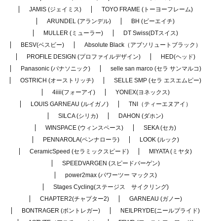
JAMIS (ジェイミス)
TOYO FRAME (トーヨーフレーム)
ARUNDEL (アランデル)
BH (ビーエイチ)
MULLER (ミューラー)
DT Swiss(DTスイス)
BESV(ベスビー)
Absolute Black（アブソリュートブラック）
PROFILE DESIGN (プロファイルデザイン)
HED(ヘッド)
Panasonic (パナソニック)
selle san marco (セラ サンマルコ)
OSTRICH (オーストリッチ)
SELLE SMP (セラ エスエムピー)
4iiii(フォーアイ)
YONEX(ヨネックス)
LOUIS GARNEAU (ルイガノ)
TNI（ティーエヌアイ）
SILCA (シリカ)
DAHON (ダホン)
WINSPACE (ウィンスペース)
SEKA (セカ)
PENNAROLA(ペンナローラ)
LOOK (ルック)
CeramicSpeed (セラミックスピード)
MIYATA (ミヤタ)
SPEEDVARGEN (スピードバーゲン)
power2max (パワーツー マックス)
Stages Cycling(ステージス サイクリング)
CHAPTER2(チャプター2)
GARNEAU (ガノー)
BONTRAGER (ボントレガー)
NEILPRYDE(ニールプライド)