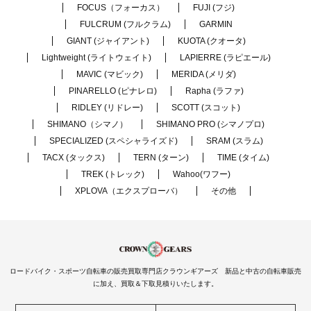
FOCUS（フォーカス）
FUJI (フジ)
FULCRUM (フルクラム)
GARMIN
GIANT (ジャイアント)
KUOTA (クオータ)
Lightweight (ライトウェイト)
LAPIERRE (ラピエール)
MAVIC (マビック)
MERIDA (メリダ)
PINARELLO (ピナレロ)
Rapha (ラファ)
RIDLEY (リドレー)
SCOTT (スコット)
SHIMANO（シマノ）
SHIMANO PRO (シマノプロ)
SPECIALIZED (スペシャライズド)
SRAM (スラム)
TACX (タックス)
TERN (ターン)
TIME (タイム)
TREK (トレック)
Wahoo(ワフー)
XPLOVA（エクスプローバ）
その他
ロードバイク・スポーツ自転車の販売買取専門店クラウンギアーズ 新品と中古の自転車販売
に加え、買取＆下取見積りいたします。