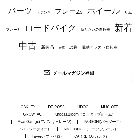
パーツ
ホイール
フレーム
リム
ビアンキ
新着
ロードバイク
ブレーキ
折りたたみ自転車
中古
新製品
試乗
電動アシスト自転車
決算
メールマガジン登録
OAKLEY
DE ROSA
UDOG
MUC-OFF
GROWTAC
KhodaaBloom（コーダーブルーム）
AvanGarage(アバンギャレージ)
PASSONI(パッソーニ)
GT（ジーティー）
KhodaaBloo（コーダブルーム）
Favero (ファベロ)
CARRERA (カレラ)