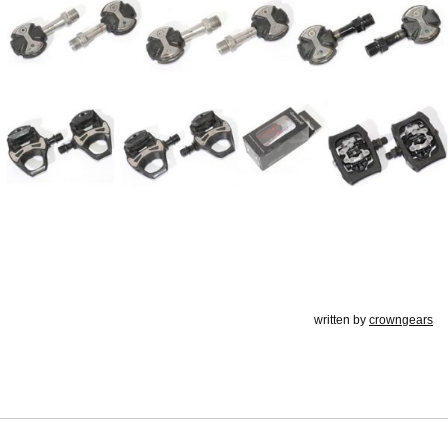
written by
crowngears