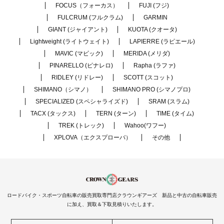
FOCUS（フォーカス）
FUJI (フジ)
FULCRUM (フルクラム)
GARMIN
GIANT (ジャイアント)
KUOTA (クオータ)
Lightweight (ライトウェイト)
LAPIERRE (ラピエール)
MAVIC (マビック)
MERIDA (メリダ)
PINARELLO (ピナレロ)
Rapha (ラファ)
RIDLEY (リドレー)
SCOTT (スコット)
SHIMANO（シマノ）
SHIMANO PRO (シマノプロ)
SPECIALIZED (スペシャライズド)
SRAM (スラム)
TACX (タックス)
TERN (ターン)
TIME (タイム)
TREK (トレック)
Wahoo(ワフー)
XPLOVA（エクスプローバ）
その他
ロードバイク・スポーツ自転車の販売買取専門店クラウンギアーズ 新品と中古の自転車販売
に加え、買取＆下取見積りいたします。