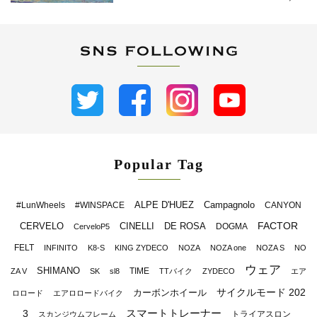
Popular Tag
ALPE D'HUEZ
Campagnolo
#LunWheels
#WINSPACE
CANYON
FACTOR
CERVELO
CINELLI
DE ROSA
DOGMA
CerveloP5
FELT
INFINITO
K8-S
KING ZYDECO
NOZA
NOZA one
NOZA S
NO
ウェア
SHIMANO
TIME
ZA V
SK
sl8
TTバイク
ZYDECO
エア
サイクルモード 202
カーボンホイール
ロロード
エアロロードバイク
スマートトレーナー
3
トライアスロン
スカンジウムフレーム