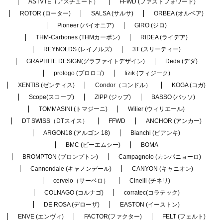
ASTVTE（アスチュート）
FFWD (ファストフォワード)
ROTOR (ローター)
SALSA (サルサ)
ORBEA (オルベア)
Pioneer (パイオニア)
GIRO (ジロ)
THM-Carbones (THMカーボン)
RIDEA (ライデア)
REYNOLDS (レイノルズ)
3T (スリーティー)
GRAPHITE DESIGN(グラファイトデザイン)
Deda (デダ)
prologo (プロロゴ)
fizik (フィジーク)
XENTIS (ゼンティス)
Condor（コンドル）
KOGA (コガ)
Scope(スコープ)
ZIPP (ジップ)
BASSO (バッソ)
TOMMASINI (トマジーニ)
Wilier (ウィリエール)
DT SWISS（DTスイス）
FFWD
ANCHOR (アンカー)
ARGON18 (アルゴン 18)
Bianchi (ビアンキ)
BMC (ビーエムシー)
BOMA
BROMPTON (ブロンプトン)
Campagnolo (カンパニョーロ)
Cannondale (キャノンデール)
CANYON (キャニオン)
cervelo（サーベロ）
Cinelli (チネリ)
COLNAGO (コルナゴ)
corratec(コラテック)
DE ROSA (デローザ)
EASTON (イーストン)
ENVE (エンヴィ)
FACTOR(ファクター)
FELT (フェルト)