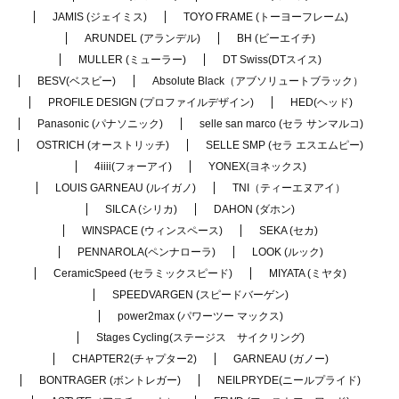
JAMIS (ジェイミス)
TOYO FRAME (トーヨーフレーム)
ARUNDEL (アランデル)
BH (ビーエイチ)
MULLER (ミューラー)
DT Swiss(DTスイス)
BESV(ベスビー)
Absolute Black（アブソリュートブラック）
PROFILE DESIGN (プロファイルデザイン)
HED(ヘッド)
Panasonic (パナソニック)
selle san marco (セラ サンマルコ)
OSTRICH (オーストリッチ)
SELLE SMP (セラ エスエムピー)
4iiii(フォーアイ)
YONEX(ヨネックス)
LOUIS GARNEAU (ルイガノ)
TNI（ティーエヌアイ）
SILCA (シリカ)
DAHON (ダホン)
WINSPACE (ウィンスペース)
SEKA (セカ)
PENNAROLA(ペンナローラ)
LOOK (ルック)
CeramicSpeed (セラミックスピード)
MIYATA (ミヤタ)
SPEEDVARGEN (スピードバーゲン)
power2max (パワーツー マックス)
Stages Cycling(ステージス サイクリング)
CHAPTER2(チャプター2)
GARNEAU (ガノー)
BONTRAGER (ボントレガー)
NEILPRYDE(ニールプライド)