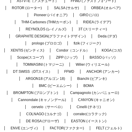
ASTVTE（アスチュート）
FFWD (ファストフォワード)
ROTOR (ローター)
SALSA (サルサ)
ORBEA (オルベア)
Pioneer (パイオニア)
GIRO (ジロ)
THM-Carbones (THMカーボン)
RIDEA (ライデア)
REYNOLDS (レイノルズ)
3T (スリーティー)
GRAPHITE DESIGN(グラファイトデザイン)
Deda (デダ)
prologo (プロロゴ)
fizik (フィジーク)
XENTIS (ゼンティス)
Condor（コンドル）
KOGA (コガ)
Scope(スコープ)
ZIPP (ジップ)
BASSO (バッソ)
TOMMASINI (トマジーニ)
Wilier (ウィリエール)
DT SWISS（DTスイス）
FFWD
ANCHOR (アンカー)
ARGON18 (アルゴン 18)
Bianchi (ビアンキ)
BMC (ビーエムシー)
BOMA
BROMPTON (ブロンプトン)
Campagnolo (カンパニョーロ)
Cannondale (キャノンデール)
CANYON (キャニオン)
cervelo（サーベロ）
Cinelli (チネリ)
COLNAGO (コルナゴ)
corratec(コラテック)
DE ROSA (デローザ)
EASTON (イーストン)
ENVE (エンヴィ)
FACTOR(ファクター)
FELT (フェルト)