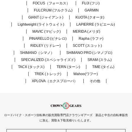
FOCUS（フォーカス）
FUJI (フジ)
FULCRUM (フルクラム)
GARMIN
GIANT (ジャイアント)
KUOTA (クオータ)
Lightweight (ライトウェイト)
LAPIERRE (ラピエール)
MAVIC (マビック)
MERIDA (メリダ)
PINARELLO (ピナレロ)
Rapha (ラファ)
RIDLEY (リドレー)
SCOTT (スコット)
SHIMANO（シマノ）
SHIMANO PRO (シマノプロ)
SPECIALIZED (スペシャライズド)
SRAM (スラム)
TACX (タックス)
TERN (ターン)
TIME (タイム)
TREK (トレック)
Wahoo(ワフー)
XPLOVA（エクスプローバ）
その他
ロードバイク・スポーツ自転車の販売買取専門店クラウンギアーズ 新品と中古の自転車販売
に加え、買取＆下取見積りいたします。