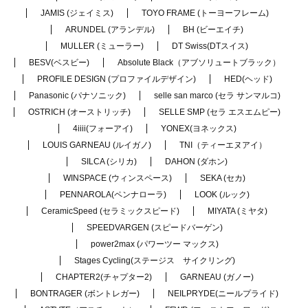
JAMIS (ジェイミス)
TOYO FRAME (トーヨーフレーム)
ARUNDEL (アランデル)
BH (ビーエイチ)
MULLER (ミューラー)
DT Swiss(DTスイス)
BESV(ベスビー)
Absolute Black（アブソリュートブラック）
PROFILE DESIGN (プロファイルデザイン)
HED(ヘッド)
Panasonic (パナソニック)
selle san marco (セラ サンマルコ)
OSTRICH (オーストリッチ)
SELLE SMP (セラ エスエムピー)
4iiii(フォーアイ)
YONEX(ヨネックス)
LOUIS GARNEAU (ルイガノ)
TNI（ティーエヌアイ）
SILCA (シリカ)
DAHON (ダホン)
WINSPACE (ウィンスペース)
SEKA (セカ)
PENNAROLA(ペンナローラ)
LOOK (ルック)
CeramicSpeed (セラミックスピード)
MIYATA (ミヤタ)
SPEEDVARGEN (スピードバーゲン)
power2max (パワーツー マックス)
Stages Cycling(ステージス サイクリング)
CHAPTER2(チャプター2)
GARNEAU (ガノー)
BONTRAGER (ボントレガー)
NEILPRYDE(ニールプライド)