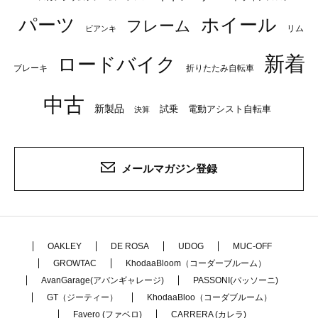
パーツ
ホイール
フレーム
リム
ビアンキ
新着
ロードバイク
ブレーキ
折りたたみ自転車
中古
新製品
試乗
電動アシスト自転車
決算
メールマガジン登録
OAKLEY
DE ROSA
UDOG
MUC-OFF
GROWTAC
KhodaaBloom（コーダーブルーム）
AvanGarage(アバンギャレージ)
PASSONI(パッソーニ)
GT（ジーティー）
KhodaaBloo（コーダブルーム）
Favero (ファベロ)
CARRERA (カレラ)