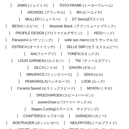
JAMIS (ジェイミス)
TOYO FRAME (トーヨーフレーム)
ARUNDEL (アランデル)
BH (ビーエイチ)
MULLER (ミューラー)
DT Swiss(DTスイス)
BESV(ベスビー)
Absolute Black（アブソリュートブラック）
PROFILE DESIGN (プロファイルデザイン)
HED(ヘッド)
Panasonic (パナソニック)
selle san marco (セラ サンマルコ)
OSTRICH (オーストリッチ)
SELLE SMP (セラ エスエムピー)
4iiii(フォーアイ)
YONEX(ヨネックス)
LOUIS GARNEAU (ルイガノ)
TNI（ティーエヌアイ）
SILCA (シリカ)
DAHON (ダホン)
WINSPACE (ウィンスペース)
SEKA (セカ)
PENNAROLA(ペンナローラ)
LOOK (ルック)
CeramicSpeed (セラミックスピード)
MIYATA (ミヤタ)
SPEEDVARGEN (スピードバーゲン)
power2max (パワーツー マックス)
Stages Cycling(ステージス サイクリング)
CHAPTER2(チャプター2)
GARNEAU (ガノー)
BONTRAGER (ボントレガー)
NEILPRYDE(ニールプライド)