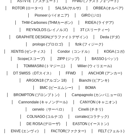
ASTVTE（アスチュート）
FFWD (ファストフォワード)
ROTOR (ローター)
SALSA (サルサ)
ORBEA (オルベア)
Pioneer (パイオニア)
GIRO (ジロ)
THM-Carbones (THMカーボン)
RIDEA (ライデア)
REYNOLDS (レイノルズ)
3T (スリーティー)
GRAPHITE DESIGN(グラファイトデザイン)
Deda (デダ)
prologo (プロロゴ)
fizik (フィジーク)
XENTIS (ゼンティス)
Condor（コンドル）
KOGA (コガ)
Scope(スコープ)
ZIPP (ジップ)
BASSO (バッソ)
TOMMASINI (トマジーニ)
Wilier (ウィリエール)
DT SWISS（DTスイス）
FFWD
ANCHOR (アンカー)
ARGON18 (アルゴン 18)
Bianchi (ビアンキ)
BMC (ビーエムシー)
BOMA
BROMPTON (ブロンプトン)
Campagnolo (カンパニョーロ)
Cannondale (キャノンデール)
CANYON (キャニオン)
cervelo（サーベロ）
Cinelli (チネリ)
COLNAGO (コルナゴ)
corratec(コラテック)
DE ROSA (デローザ)
EASTON (イーストン)
ENVE (エンヴィ)
FACTOR(ファクター)
FELT (フェルト)