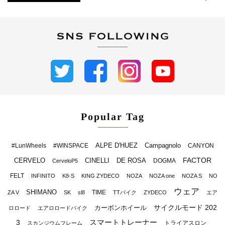
Popular Tag
ALPE D'HUEZ
Campagnolo
#LunWheels
#WINSPACE
CANYON
FACTOR
CERVELO
CINELLI
DE ROSA
DOGMA
CerveloP5
FELT
INFINITO
K8-S
KING ZYDECO
NOZA
NOZA one
NOZA S
NO
ウェア
SHIMANO
TIME
ZA V
SK
sl8
TTバイク
ZYDECO
エア
サイクルモード 202
カーボンホイール
ロロード
エアロロードバイク
スマートトレーナー
3
トライアスロン
スカンジウムフレーム