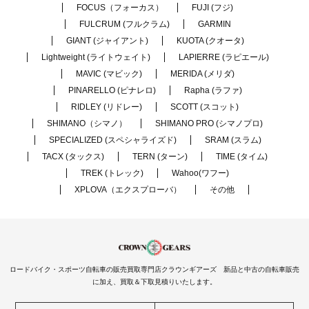
FOCUS（フォーカス）
FUJI (フジ)
FULCRUM (フルクラム)
GARMIN
GIANT (ジャイアント)
KUOTA (クオータ)
Lightweight (ライトウェイト)
LAPIERRE (ラピエール)
MAVIC (マビック)
MERIDA (メリダ)
PINARELLO (ピナレロ)
Rapha (ラファ)
RIDLEY (リドレー)
SCOTT (スコット)
SHIMANO（シマノ）
SHIMANO PRO (シマノプロ)
SPECIALIZED (スペシャライズド)
SRAM (スラム)
TACX (タックス)
TERN (ターン)
TIME (タイム)
TREK (トレック)
Wahoo(ワフー)
XPLOVA（エクスプローバ）
その他
ロードバイク・スポーツ自転車の販売買取専門店クラウンギアーズ 新品と中古の自転車販売
に加え、買取＆下取見積りいたします。