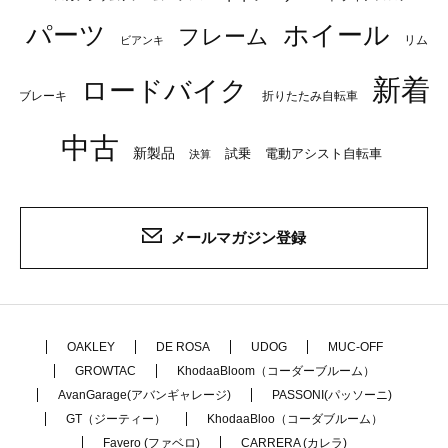
パーツ
ホイール
フレーム
リム
ビアンキ
新着
ロードバイク
ブレーキ
折りたたみ自転車
中古
新製品
試乗
電動アシスト自転車
決算
メールマガジン登録
OAKLEY
DE ROSA
UDOG
MUC-OFF
GROWTAC
KhodaaBloom（コーダーブルーム）
AvanGarage(アバンギャレージ)
PASSONI(パッソーニ)
GT（ジーティー）
KhodaaBloo（コーダブルーム）
Favero (ファベロ)
CARRERA (カレラ)