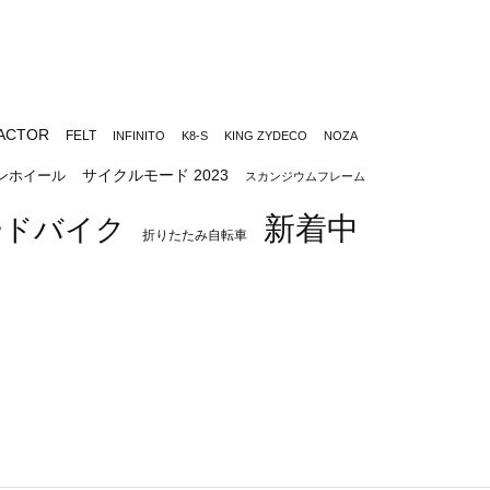
ACTOR
FELT
INFINITO
K8-S
KING ZYDECO
NOZA
サイクルモード 2023
ンホイール
スカンジウムフレーム
新着中
ードバイク
折りたたみ自転車