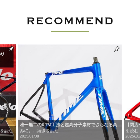
唯一無二のRTM工法と超高分子素材でさらなる高
【閉店セ
みに。
を読む
…続きを読む
を読む
2025/01/08
2025/10