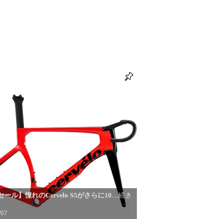
ール】憧れのCervelo S5がさらに10
…続き
/07