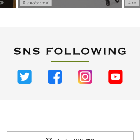
アルプデュエズ
S5