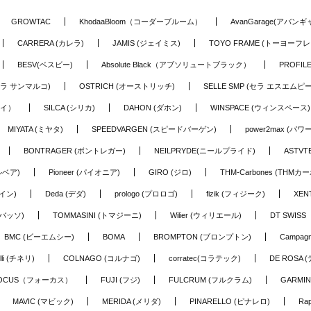
GROWTAC
KhodaaBloom（コーダーブルーム）
AvanGarage(アバン
CARRERA (カレラ)
JAMIS (ジェイミス)
TOYO FRAME (トーヨーフレ
BESV(ベスビー)
Absolute Black（アブソリュートブラック）
PROFI
o (セラ サンマルコ)
OSTRICH (オーストリッチ)
SELLE SMP (セラ エスエムピー
アイ）
SILCA (シリカ)
DAHON (ダホン)
WINSPACE (ウィンスペース)
MIYATA (ミヤタ)
SPEEDVARGEN (スピードバーゲン)
power2max (パ
BONTRAGER (ボントレガー)
NEILPRYDE(ニールプライド)
ASTV
ルベア)
Pioneer (パイオニア)
GIRO (ジロ)
THM-Carbones (THMカ
イン)
Deda (デダ)
prologo (プロロゴ)
fizik (フィジーク)
XEN
(バッソ)
TOMMASINI (トマジーニ)
Wilier (ウィリエール)
DT SWIS
BMC (ビーエムシー)
BOMA
BROMPTON (ブロンプトン)
Campag
elli (チネリ)
COLNAGO (コルナゴ)
corratec(コラテック)
DE ROSA 
OCUS（フォーカス）
FUJI (フジ)
FULCRUM (フルクラム)
GARMIN
MAVIC (マビック)
MERIDA (メリダ)
PINARELLO (ピナレロ)
Ra