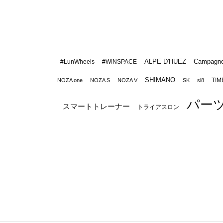
ALPE D'HUEZ
Campagno
#LunWheels
#WINSPACE
SHIMANO
TIM
NOZA one
NOZA S
NOZA V
SK
sl8
パー
スマートトレーナー
トライアスロン