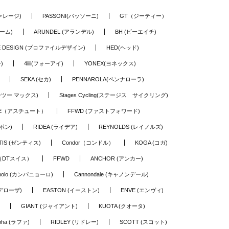
ギャレージ)
PASSONI(パッソーニ)
GT（ジーティー）
ーム)
ARUNDEL (アランデル)
BH (ビーエイチ)
LE DESIGN (プロファイルデザイン)
HED(ヘッド)
)
4iiii(フォーアイ)
YONEX(ヨネックス)
SEKA (セカ)
PENNAROLA(ペンナローラ)
ワーツー マックス)
Stages Cycling(ステージス サイクリング)
TE（アスチュート）
FFWD (ファストフォワード)
ーボン)
RIDEA (ライデア)
REYNOLDS (レイノルズ)
TIS (ゼンティス)
Condor（コンドル）
KOGA (コガ)
S（DTスイス）
FFWD
ANCHOR (アンカー)
nolo (カンパニョーロ)
Cannondale (キャノンデール)
(デローザ)
EASTON (イーストン)
ENVE (エンヴィ)
GIANT (ジャイアント)
KUOTA (クオータ)
pha (ラファ)
RIDLEY (リドレー)
SCOTT (スコット)