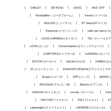
OAKLEY
DE ROSA
UDOG
MUC-OFF
KhodaaBloo（コーダブルーム）
Favero (ファベロ)
MULLER (ミューラー)
DT Swiss(DTスイス)
Panasonic (パナソニック)
selle san marc
LOUIS GARNEAU (ルイガノ)
TNI（ティーエヌ
LOOK (ルック)
CeramicSpeed (セラミックスピード)
CHAPTER2(チャプター2)
GARNEAU (ガノー)
ROTOR (ローター)
SALSA (サルサ)
ORBEA (オ
3T (スリーティー)
GRAPHITE DESIGN(グラファイトデザ
Scope(スコープ)
ZIPP (ジップ)
BASSO 
ARGON18 (アルゴン 18)
Bianchi (ビアンキ)
CANYON (キャニオン)
cervelo（サーベロ）
Cin
FACTOR(ファクター)
FELT (フェルト)
F
Lightweight (ライトウェイト)
LAPIERRE (ラピエール)