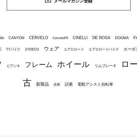
メールマガジン登録
F
lo
CERVELO
CINELLI
DE ROSA
CANYON
DOGMA
CerveloP5
ウェア
カーボ
E
TTバイク
ZYDECO
エアロロード
エアロロードバイク
ロ
ツ
ホイール
フレーム
リムブレーキ
ビアンキ
古
新製品
試乗
電動アシスト自転車
決算