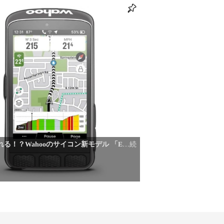
る！？Wahooのサイコン新モデル 「E
…続