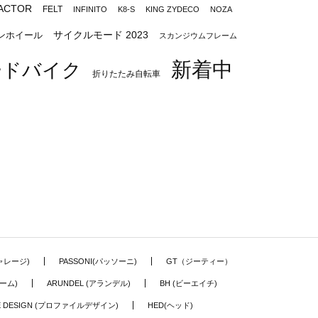
ACTOR
FELT
INFINITO
K8-S
KING ZYDECO
NOZA
サイクルモード 2023
ンホイール
スカンジウムフレーム
新着中
ードバイク
折りたたみ自転車
ギャレージ)
PASSONI(パッソーニ)
GT（ジーティー）
ーム)
ARUNDEL (アランデル)
BH (ビーエイチ)
LE DESIGN (プロファイルデザイン)
HED(ヘッド)