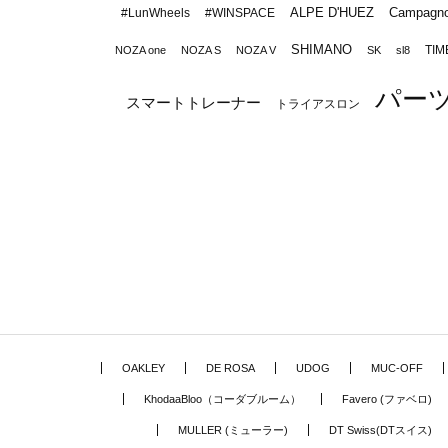
ALPE D'HUEZ
Campagno
#LunWheels
#WINSPACE
SHIMANO
TIM
NOZA one
NOZA S
NOZA V
SK
sl8
パー
スマートトレーナー
トライアスロン
OAKLEY
DE ROSA
UDOG
MUC-OFF
KhodaaBloo（コーダブルーム）
Favero (ファベロ)
MULLER (ミューラー)
DT Swiss(DTスイス)