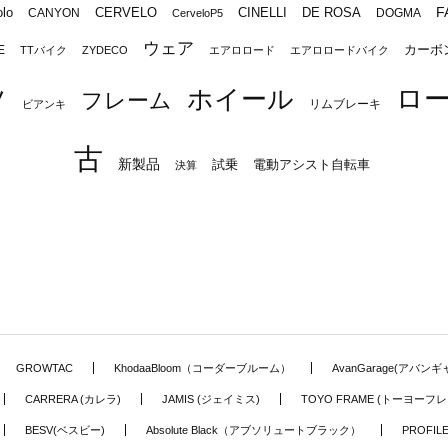
F
lo
CERVELO
CINELLI
DE ROSA
CANYON
DOGMA
CerveloP5
ウェア
カーボ
E
TTバイク
ZYDECO
エアロロード
エアロロードバイク
ロ
ツ
ホイール
フレーム
リムブレーキ
ビアンキ
古
新製品
試乗
電動アシスト自転車
決算
GROWTAC
KhodaaBloom（コーダーブルーム）
AvanGarage(アバン
CARRERA (カレラ)
JAMIS (ジェイミス)
TOYO FRAME (トーヨーフレ
BESV(ベスビー)
Absolute Black（アブソリュートブラック）
PROFI