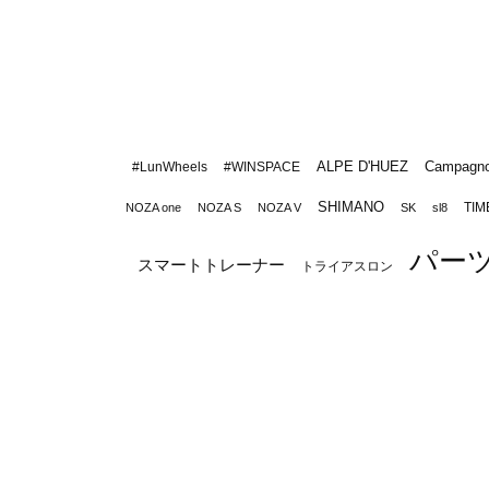
ALPE D'HUEZ
Campagno
#LunWheels
#WINSPACE
SHIMANO
TIM
NOZA one
NOZA S
NOZA V
SK
sl8
パー
スマートトレーナー
トライアスロン