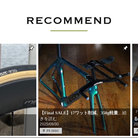
【Final SALE】17ワット削減、350g軽量
…続
きを読む
る
2025/08/30
20
P5 DISC