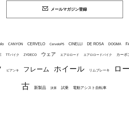
メールマガジン登録
F
lo
CERVELO
CINELLI
DE ROSA
CANYON
DOGMA
CerveloP5
ウェア
カーボ
E
TTバイク
ZYDECO
エアロロード
エアロロードバイク
ロ
ツ
ホイール
フレーム
リムブレーキ
ビアンキ
古
新製品
試乗
電動アシスト自転車
決算