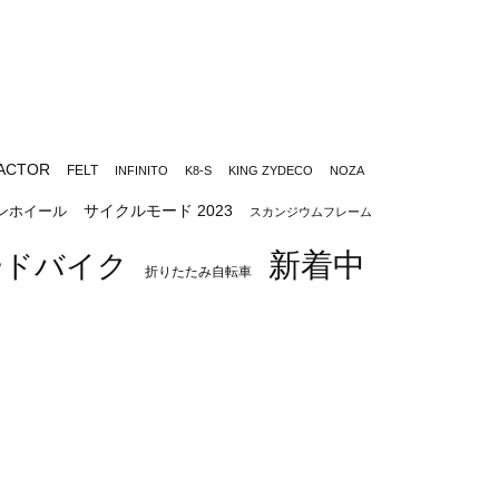
ACTOR
FELT
INFINITO
K8-S
KING ZYDECO
NOZA
サイクルモード 2023
ンホイール
スカンジウムフレーム
新着中
ードバイク
折りたたみ自転車