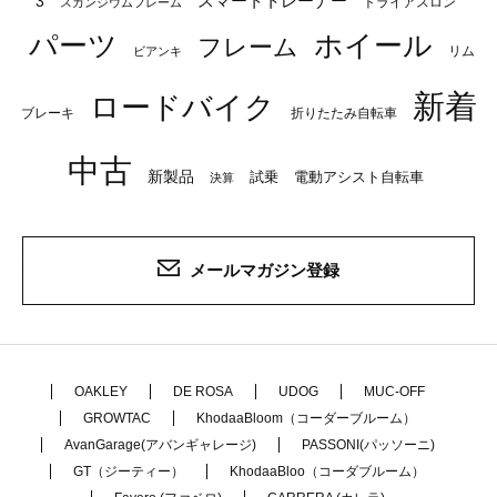
スマートトレーナー
3
トライアスロン
スカンジウムフレーム
パーツ
ホイール
フレーム
リム
ビアンキ
新着
ロードバイク
ブレーキ
折りたたみ自転車
中古
新製品
試乗
電動アシスト自転車
決算
メールマガジン登録
OAKLEY
DE ROSA
UDOG
MUC-OFF
GROWTAC
KhodaaBloom（コーダーブルーム）
AvanGarage(アバンギャレージ)
PASSONI(パッソーニ)
GT（ジーティー）
KhodaaBloo（コーダブルーム）