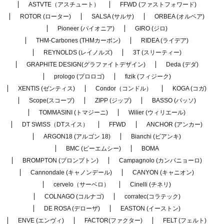
ASTVTE（アスチュート）
FFWD (ファストフォワード)
ROTOR (ローター)
SALSA (サルサ)
ORBEA (オルベア)
Pioneer (パイオニア)
GIRO (ジロ)
THM-Carbones (THMカーボン)
RIDEA (ライデア)
REYNOLDS (レイノルズ)
3T (スリーティー)
GRAPHITE DESIGN(グラファイトデザイン)
Deda (デダ)
prologo (プロロゴ)
fizik (フィジーク)
XENTIS (ゼンティス)
Condor（コンドル）
KOGA (コガ)
Scope(スコープ)
ZIPP (ジップ)
BASSO (バッソ)
TOMMASINI (トマジーニ)
Wilier (ウィリエール)
DT SWISS（DTスイス）
FFWD
ANCHOR (アンカー)
ARGON18 (アルゴン 18)
Bianchi (ビアンキ)
BMC (ビーエムシー)
BOMA
BROMPTON (ブロンプトン)
Campagnolo (カンパニョーロ)
Cannondale (キャノンデール)
CANYON (キャニオン)
cervelo（サーベロ）
Cinelli (チネリ)
COLNAGO (コルナゴ)
corratec(コラテック)
DE ROSA (デローザ)
EASTON (イーストン)
ENVE (エンヴィ)
FACTOR(ファクター)
FELT (フェルト)