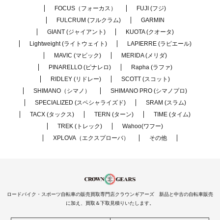
FOCUS（フォーカス）
FUJI (フジ)
FULCRUM (フルクラム)
GARMIN
GIANT (ジャイアント)
KUOTA (クオータ)
Lightweight (ライトウェイト)
LAPIERRE (ラピエール)
MAVIC (マビック)
MERIDA (メリダ)
PINARELLO (ピナレロ)
Rapha (ラファ)
RIDLEY (リドレー)
SCOTT (スコット)
SHIMANO（シマノ）
SHIMANO PRO (シマノプロ)
SPECIALIZED (スペシャライズド)
SRAM (スラム)
TACX (タックス)
TERN (ターン)
TIME (タイム)
TREK (トレック)
Wahoo(ワフー)
XPLOVA（エクスプローバ）
その他
ロードバイク・スポーツ自転車の販売買取専門店クラウンギアーズ 新品と中古の自転車販売
に加え、買取＆下取見積りいたします。