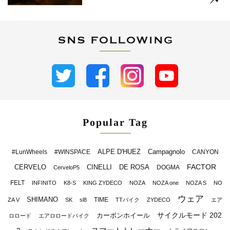
Popular Tag
ALPE D'HUEZ
Campagnolo
#LunWheels
#WINSPACE
CANYON
FACTOR
CERVELO
CINELLI
DE ROSA
DOGMA
CerveloP5
FELT
INFINITO
K8-S
KING ZYDECO
NOZA
NOZA one
NOZA S
NO
ウェア
SHIMANO
TIME
ZA V
SK
sl8
TTバイク
ZYDECO
エア
サイクルモード 202
カーボンホイール
ロロード
エアロロードバイク