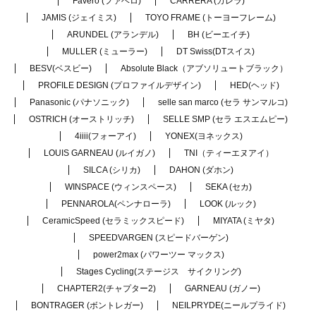
Favero (ファベロ)
CARRERA (カレラ)
JAMIS (ジェイミス)
TOYO FRAME (トーヨーフレーム)
ARUNDEL (アランデル)
BH (ビーエイチ)
MULLER (ミューラー)
DT Swiss(DTスイス)
BESV(ベスビー)
Absolute Black（アブソリュートブラック）
PROFILE DESIGN (プロファイルデザイン)
HED(ヘッド)
Panasonic (パナソニック)
selle san marco (セラ サンマルコ)
OSTRICH (オーストリッチ)
SELLE SMP (セラ エスエムピー)
4iiii(フォーアイ)
YONEX(ヨネックス)
LOUIS GARNEAU (ルイガノ)
TNI（ティーエヌアイ）
SILCA (シリカ)
DAHON (ダホン)
WINSPACE (ウィンスペース)
SEKA (セカ)
PENNAROLA(ペンナローラ)
LOOK (ルック)
CeramicSpeed (セラミックスピード)
MIYATA (ミヤタ)
SPEEDVARGEN (スピードバーゲン)
power2max (パワーツー マックス)
Stages Cycling(ステージス サイクリング)
CHAPTER2(チャプター2)
GARNEAU (ガノー)
BONTRAGER (ボントレガー)
NEILPRYDE(ニールプライド)