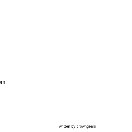
)m
written by
crowngears