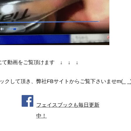
にて動画をご覧頂けます ↓ ↓ ↓
クして頂き、弊社FBサイトからご覧下さいませm(_ _
フェイスブックも毎日更新
中！