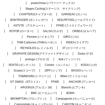
power2max (パワーツー マックス)
Stages Cycling(ステージス サイクリング)
CHAPTER2(チャプター2)
GARNEAU (ガノー)
BONTRAGER (ボントレガー)
NEILPRYDE(ニールプライド)
ASTVTE（アスチュート）
FFWD (ファストフォワード)
ROTOR (ローター)
SALSA (サルサ)
ORBEA (オルベア)
Pioneer (パイオニア)
GIRO (ジロ)
THM-Carbones (THMカーボン)
RIDEA (ライデア)
REYNOLDS (レイノルズ)
3T (スリーティー)
GRAPHITE DESIGN(グラファイトデザイン)
Deda (デダ)
prologo (プロロゴ)
fizik (フィジーク)
XENTIS (ゼンティス)
Condor（コンドル）
KOGA (コガ)
Scope(スコープ)
ZIPP (ジップ)
BASSO (バッソ)
TOMMASINI (トマジーニ)
Wilier (ウィリエール)
DT SWISS（DTスイス）
FFWD
ANCHOR (アンカー)
ARGON18 (アルゴン 18)
Bianchi (ビアンキ)
BMC (ビーエムシー)
BOMA
BROMPTON (ブロンプトン)
Campagnolo (カンパニョーロ)
Cannondale (キャノンデール)
CANYON (キャニオン)