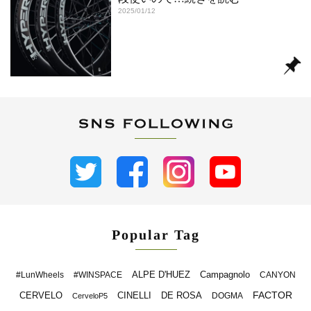
2025/01/12
Popular Tag
ALPE D'HUEZ
Campagnolo
#LunWheels
#WINSPACE
CANYON
FACTOR
CERVELO
CINELLI
DE ROSA
DOGMA
CerveloP5