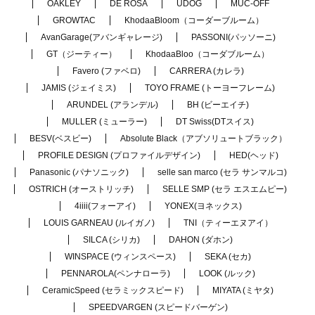
OAKLEY
DE ROSA
UDOG
MUC-OFF
GROWTAC
KhodaaBloom（コーダーブルーム）
AvanGarage(アバンギャレージ)
PASSONI(パッソーニ)
GT（ジーティー）
KhodaaBloo（コーダブルーム）
Favero (ファベロ)
CARRERA (カレラ)
JAMIS (ジェイミス)
TOYO FRAME (トーヨーフレーム)
ARUNDEL (アランデル)
BH (ビーエイチ)
MULLER (ミューラー)
DT Swiss(DTスイス)
BESV(ベスビー)
Absolute Black（アブソリュートブラック）
PROFILE DESIGN (プロファイルデザイン)
HED(ヘッド)
Panasonic (パナソニック)
selle san marco (セラ サンマルコ)
OSTRICH (オーストリッチ)
SELLE SMP (セラ エスエムピー)
4iiii(フォーアイ)
YONEX(ヨネックス)
LOUIS GARNEAU (ルイガノ)
TNI（ティーエヌアイ）
SILCA (シリカ)
DAHON (ダホン)
WINSPACE (ウィンスペース)
SEKA (セカ)
PENNAROLA(ペンナローラ)
LOOK (ルック)
CeramicSpeed (セラミックスピード)
MIYATA (ミヤタ)
SPEEDVARGEN (スピードバーゲン)