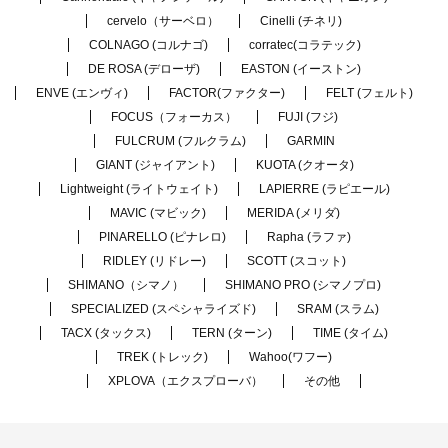
cervelo（サーベロ）
Cinelli (チネリ)
COLNAGO (コルナゴ)
corratec(コラテック)
DE ROSA (デローザ)
EASTON (イーストン)
ENVE (エンヴィ)
FACTOR(ファクター)
FELT (フェルト)
FOCUS（フォーカス）
FUJI (フジ)
FULCRUM (フルクラム)
GARMIN
GIANT (ジャイアント)
KUOTA (クオータ)
Lightweight (ライトウェイト)
LAPIERRE (ラピエール)
MAVIC (マビック)
MERIDA (メリダ)
PINARELLO (ピナレロ)
Rapha (ラファ)
RIDLEY (リドレー)
SCOTT (スコット)
SHIMANO（シマノ）
SHIMANO PRO (シマノプロ)
SPECIALIZED (スペシャライズド)
SRAM (スラム)
TACX (タックス)
TERN (ターン)
TIME (タイム)
TREK (トレック)
Wahoo(ワフー)
XPLOVA（エクスプローバ）
その他