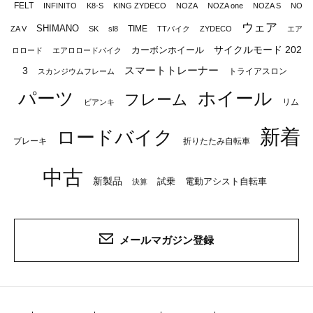
FELT
INFINITO
K8-S
KING ZYDECO
NOZA
NOZA one
NOZA S
NO
ウェア
SHIMANO
TIME
ZA V
SK
sl8
TTバイク
ZYDECO
エア
サイクルモード 202
カーボンホイール
ロロード
エアロロードバイク
スマートトレーナー
3
トライアスロン
スカンジウムフレーム
パーツ
ホイール
フレーム
リム
ビアンキ
新着
ロードバイク
ブレーキ
折りたたみ自転車
中古
新製品
試乗
電動アシスト自転車
決算
メールマガジン登録