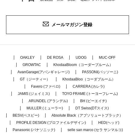
メールマガジン登録
OAKLEY
DE ROSA
UDOG
MUC-OFF
GROWTAC
KhodaaBloom（コーダーブルーム）
AvanGarage(アバンギャレージ)
PASSONI(パッソーニ)
GT（ジーティー）
KhodaaBloo（コーダブルーム）
Favero (ファベロ)
CARRERA (カレラ)
JAMIS (ジェイミス)
TOYO FRAME (トーヨーフレーム)
ARUNDEL (アランデル)
BH (ビーエイチ)
MULLER (ミューラー)
DT Swiss(DTスイス)
BESV(ベスビー)
Absolute Black（アブソリュートブラック）
PROFILE DESIGN (プロファイルデザイン)
HED(ヘッド)
Panasonic (パナソニック)
selle san marco (セラ サンマルコ)