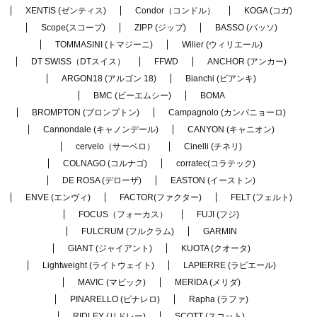
XENTIS (ゼンティス)
Condor（コンドル）
KOGA (コガ)
Scope(スコープ)
ZIPP (ジップ)
BASSO (バッソ)
TOMMASINI (トマジーニ)
Wilier (ウィリエール)
DT SWISS（DTスイス）
FFWD
ANCHOR (アンカー)
ARGON18 (アルゴン 18)
Bianchi (ビアンキ)
BMC (ビーエムシー)
BOMA
BROMPTON (ブロンプトン)
Campagnolo (カンパニョーロ)
Cannondale (キャノンデール)
CANYON (キャニオン)
cervelo（サーベロ）
Cinelli (チネリ)
COLNAGO (コルナゴ)
corratec(コラテック)
DE ROSA (デローザ)
EASTON (イーストン)
ENVE (エンヴィ)
FACTOR(ファクター)
FELT (フェルト)
FOCUS（フォーカス）
FUJI (フジ)
FULCRUM (フルクラム)
GARMIN
GIANT (ジャイアント)
KUOTA (クオータ)
Lightweight (ライトウェイト)
LAPIERRE (ラピエール)
MAVIC (マビック)
MERIDA (メリダ)
PINARELLO (ピナレロ)
Rapha (ラファ)
RIDLEY (リドレー)
SCOTT (スコット)