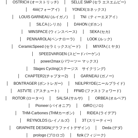
OSTRICH (オーストリッチ)
SELLE SMP (セラ エスエムピー)
4iiii(フォーアイ)
YONEX(ヨネックス)
LOUIS GARNEAU (ルイガノ)
TNI（ティーエヌアイ）
SILCA (シリカ)
DAHON (ダホン)
WINSPACE (ウィンスペース)
SEKA (セカ)
PENNAROLA(ペンナローラ)
LOOK (ルック)
CeramicSpeed (セラミックスピード)
MIYATA (ミヤタ)
SPEEDVARGEN (スピードバーゲン)
power2max (パワーツー マックス)
Stages Cycling(ステージス サイクリング)
CHAPTER2(チャプター2)
GARNEAU (ガノー)
BONTRAGER (ボントレガー)
NEILPRYDE(ニールプライド)
ASTVTE（アスチュート）
FFWD (ファストフォワード)
ROTOR (ローター)
SALSA (サルサ)
ORBEA (オルベア)
Pioneer (パイオニア)
GIRO (ジロ)
THM-Carbones (THMカーボン)
RIDEA (ライデア)
REYNOLDS (レイノルズ)
3T (スリーティー)
GRAPHITE DESIGN(グラファイトデザイン)
Deda (デダ)
prologo (プロロゴ)
fizik (フィジーク)