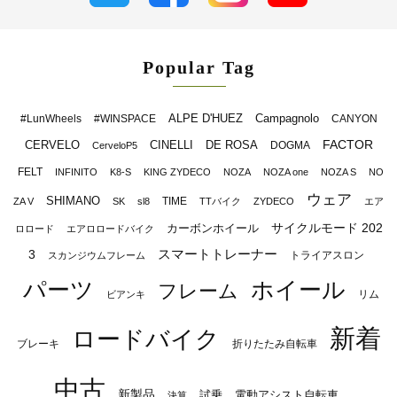
Popular Tag
ALPE D'HUEZ
Campagnolo
#LunWheels
#WINSPACE
CANYON
FACTOR
CERVELO
CINELLI
DE ROSA
DOGMA
CerveloP5
FELT
INFINITO
K8-S
KING ZYDECO
NOZA
NOZA one
NOZA S
NO
ウェア
SHIMANO
TIME
ZA V
SK
sl8
TTバイク
ZYDECO
エア
サイクルモード 202
カーボンホイール
ロロード
エアロロードバイク
スマートトレーナー
3
トライアスロン
スカンジウムフレーム
パーツ
ホイール
フレーム
リム
ビアンキ
新着
ロードバイク
ブレーキ
折りたたみ自転車
中古
新製品
試乗
電動アシスト自転車
決算