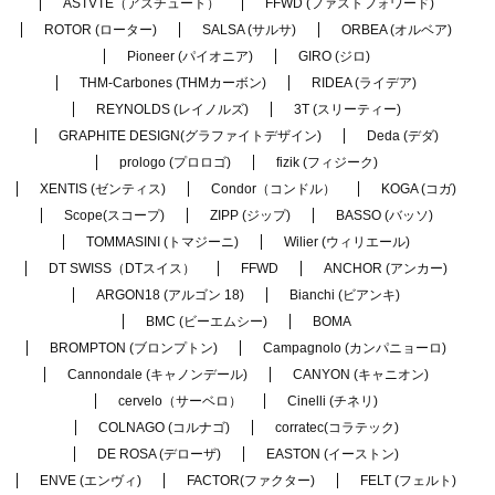
ASTVTE（アスチュート）
FFWD (ファストフォワード)
ROTOR (ローター)
SALSA (サルサ)
ORBEA (オルベア)
Pioneer (パイオニア)
GIRO (ジロ)
THM-Carbones (THMカーボン)
RIDEA (ライデア)
REYNOLDS (レイノルズ)
3T (スリーティー)
GRAPHITE DESIGN(グラファイトデザイン)
Deda (デダ)
prologo (プロロゴ)
fizik (フィジーク)
XENTIS (ゼンティス)
Condor（コンドル）
KOGA (コガ)
Scope(スコープ)
ZIPP (ジップ)
BASSO (バッソ)
TOMMASINI (トマジーニ)
Wilier (ウィリエール)
DT SWISS（DTスイス）
FFWD
ANCHOR (アンカー)
ARGON18 (アルゴン 18)
Bianchi (ビアンキ)
BMC (ビーエムシー)
BOMA
BROMPTON (ブロンプトン)
Campagnolo (カンパニョーロ)
Cannondale (キャノンデール)
CANYON (キャニオン)
cervelo（サーベロ）
Cinelli (チネリ)
COLNAGO (コルナゴ)
corratec(コラテック)
DE ROSA (デローザ)
EASTON (イーストン)
ENVE (エンヴィ)
FACTOR(ファクター)
FELT (フェルト)