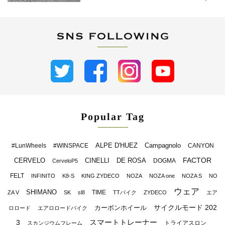
Popular Tag
ALPE D'HUEZ
Campagnolo
#LunWheels
#WINSPACE
CANYON
FACTOR
CERVELO
CINELLI
DE ROSA
DOGMA
CerveloP5
FELT
INFINITO
K8-S
KING ZYDECO
NOZA
NOZA one
NOZA S
NO
ウェア
SHIMANO
TIME
ZA V
SK
sl8
TTバイク
ZYDECO
エア
サイクルモード 202
カーボンホイール
ロロード
エアロロードバイク
スマートトレーナー
3
トライアスロン
スカンジウムフレーム