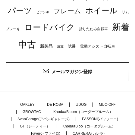
パーツ
ホイール
フレーム
リム
ビアンキ
新着
ロードバイク
ブレーキ
折りたたみ自転車
中古
新製品
試乗
電動アシスト自転車
決算
メールマガジン登録
OAKLEY
DE ROSA
UDOG
MUC-OFF
GROWTAC
KhodaaBloom（コーダーブルーム）
AvanGarage(アバンギャレージ)
PASSONI(パッソーニ)
GT（ジーティー）
KhodaaBloo（コーダブルーム）
Favero (ファベロ)
CARRERA (カレラ)