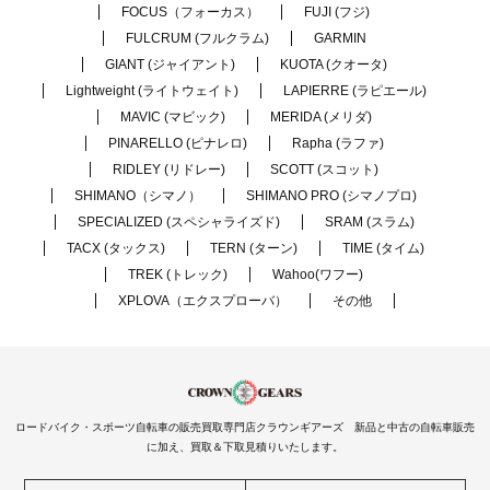
FOCUS（フォーカス）
FUJI (フジ)
FULCRUM (フルクラム)
GARMIN
GIANT (ジャイアント)
KUOTA (クオータ)
Lightweight (ライトウェイト)
LAPIERRE (ラピエール)
MAVIC (マビック)
MERIDA (メリダ)
PINARELLO (ピナレロ)
Rapha (ラファ)
RIDLEY (リドレー)
SCOTT (スコット)
SHIMANO（シマノ）
SHIMANO PRO (シマノプロ)
SPECIALIZED (スペシャライズド)
SRAM (スラム)
TACX (タックス)
TERN (ターン)
TIME (タイム)
TREK (トレック)
Wahoo(ワフー)
XPLOVA（エクスプローバ）
その他
ロードバイク・スポーツ自転車の販売買取専門店クラウンギアーズ 新品と中古の自転車販売
に加え、買取＆下取見積りいたします。