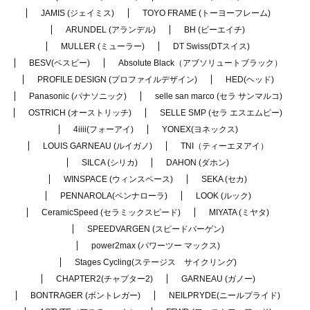
JAMIS (ジェイミス)
TOYO FRAME (トーヨーフレーム)
ARUNDEL (アランデル)
BH (ビーエイチ)
MULLER (ミューラー)
DT Swiss(DTスイス)
BESV(ベスビー)
Absolute Black（アブソリュートブラック）
PROFILE DESIGN (プロファイルデザイン)
HED(ヘッド)
Panasonic (パナソニック)
selle san marco (セラ サンマルコ)
OSTRICH (オーストリッチ)
SELLE SMP (セラ エスエムピー)
4iiii(フォーアイ)
YONEX(ヨネックス)
LOUIS GARNEAU (ルイガノ)
TNI（ティーエヌアイ）
SILCA (シリカ)
DAHON (ダホン)
WINSPACE (ウィンスペース)
SEKA (セカ)
PENNAROLA(ペンナローラ)
LOOK (ルック)
CeramicSpeed (セラミックスピード)
MIYATA (ミヤタ)
SPEEDVARGEN (スピードバーゲン)
power2max (パワーツー マックス)
Stages Cycling(ステージス サイクリング)
CHAPTER2(チャプター2)
GARNEAU (ガノー)
BONTRAGER (ボントレガー)
NEILPRYDE(ニールプライド)