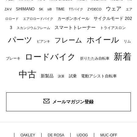
ウェア
SHIMANO
TIME
ZA V
SK
sl8
TTバイク
ZYDECO
エア
サイクルモード 202
カーボンホイール
ロロード
エアロロードバイク
スマートトレーナー
3
トライアスロン
スカンジウムフレーム
パーツ
ホイール
フレーム
リム
ビアンキ
新着
ロードバイク
ブレーキ
折りたたみ自転車
中古
新製品
試乗
電動アシスト自転車
決算
メールマガジン登録
OAKLEY
DE ROSA
UDOG
MUC-OFF