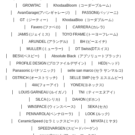
GROWTAC
KhodaaBloom（コーダーブルーム）
AvanGarage(アバンギャレージ)
PASSONI(パッソーニ)
GT（ジーティー）
KhodaaBloo（コーダブルーム）
Favero (ファベロ)
CARRERA (カレラ)
JAMIS (ジェイミス)
TOYO FRAME (トーヨーフレーム)
ARUNDEL (アランデル)
BH (ビーエイチ)
MULLER (ミューラー)
DT Swiss(DTスイス)
BESV(ベスビー)
Absolute Black（アブソリュートブラック）
PROFILE DESIGN (プロファイルデザイン)
HED(ヘッド)
Panasonic (パナソニック)
selle san marco (セラ サンマルコ)
OSTRICH (オーストリッチ)
SELLE SMP (セラ エスエムピー)
4iiii(フォーアイ)
YONEX(ヨネックス)
LOUIS GARNEAU (ルイガノ)
TNI（ティーエヌアイ）
SILCA (シリカ)
DAHON (ダホン)
WINSPACE (ウィンスペース)
SEKA (セカ)
PENNAROLA(ペンナローラ)
LOOK (ルック)
CeramicSpeed (セラミックスピード)
MIYATA (ミヤタ)
SPEEDVARGEN (スピードバーゲン)