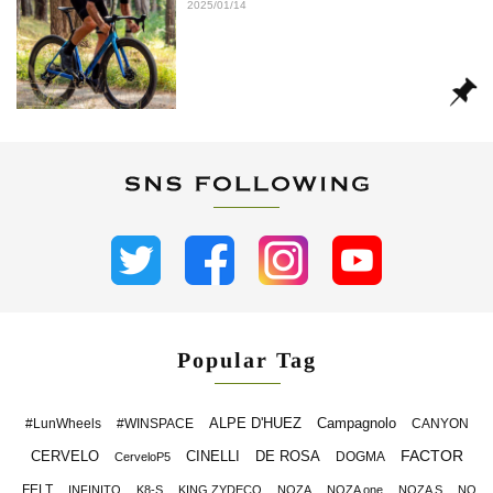
2025/01/14
Popular Tag
ALPE D'HUEZ
Campagnolo
#LunWheels
#WINSPACE
CANYON
FACTOR
CERVELO
CINELLI
DE ROSA
DOGMA
CerveloP5
FELT
INFINITO
K8-S
KING ZYDECO
NOZA
NOZA one
NOZA S
NO