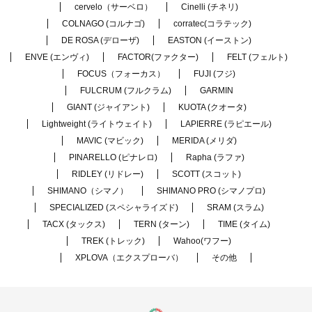
cervelo（サーベロ）
Cinelli (チネリ)
COLNAGO (コルナゴ)
corratec(コラテック)
DE ROSA (デローザ)
EASTON (イーストン)
ENVE (エンヴィ)
FACTOR(ファクター)
FELT (フェルト)
FOCUS（フォーカス）
FUJI (フジ)
FULCRUM (フルクラム)
GARMIN
GIANT (ジャイアント)
KUOTA (クオータ)
Lightweight (ライトウェイト)
LAPIERRE (ラピエール)
MAVIC (マビック)
MERIDA (メリダ)
PINARELLO (ピナレロ)
Rapha (ラファ)
RIDLEY (リドレー)
SCOTT (スコット)
SHIMANO（シマノ）
SHIMANO PRO (シマノプロ)
SPECIALIZED (スペシャライズド)
SRAM (スラム)
TACX (タックス)
TERN (ターン)
TIME (タイム)
TREK (トレック)
Wahoo(ワフー)
XPLOVA（エクスプローバ）
その他