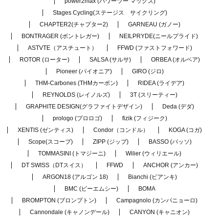
power2max (パワーツー マックス)
Stages Cycling(ステージス サイクリング)
CHAPTER2(チャプター2)
GARNEAU (ガノー)
BONTRAGER (ボントレガー)
NEILPRYDE(ニールプライド)
ASTVTE（アスチュート）
FFWD (ファストフォワード)
ROTOR (ローター)
SALSA (サルサ)
ORBEA (オルベア)
Pioneer (パイオニア)
GIRO (ジロ)
THM-Carbones (THMカーボン)
RIDEA (ライデア)
REYNOLDS (レイノルズ)
3T (スリーティー)
GRAPHITE DESIGN(グラファイトデザイン)
Deda (デダ)
prologo (プロロゴ)
fizik (フィジーク)
XENTIS (ゼンティス)
Condor（コンドル）
KOGA (コガ)
Scope(スコープ)
ZIPP (ジップ)
BASSO (バッソ)
TOMMASINI (トマジーニ)
Wilier (ウィリエール)
DT SWISS（DTスイス）
FFWD
ANCHOR (アンカー)
ARGON18 (アルゴン 18)
Bianchi (ビアンキ)
BMC (ビーエムシー)
BOMA
BROMPTON (ブロンプトン)
Campagnolo (カンパニョーロ)
Cannondale (キャノンデール)
CANYON (キャニオン)