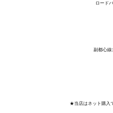
ロードバ
副都心線北
★当店はネット購入