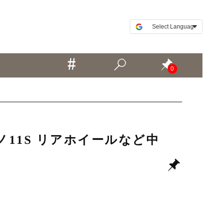
0
シマノ11S リアホイールなど中
！