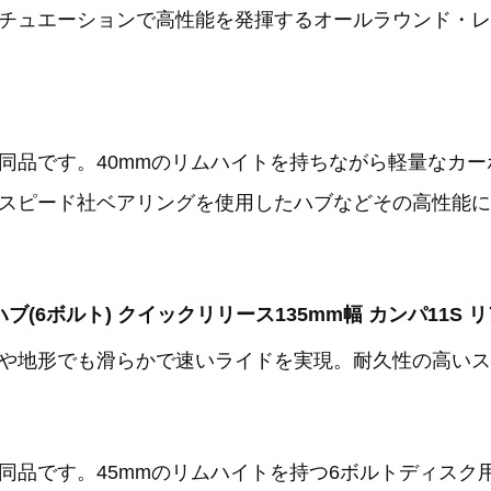
チュエーションで高性能を発揮するオールラウンド・レ
同品です。40mmのリムハイトを持ちながら軽量なカ
スピード社ベアリングを使用したハブなどその高性能に
Disc 188ハブ(6ボルト) クイックリリース135mm幅 カンパ11
や地形でも滑らかで速いライドを実現。耐久性の高いス
同品です。45mmのリムハイトを持つ6ボルトディスク