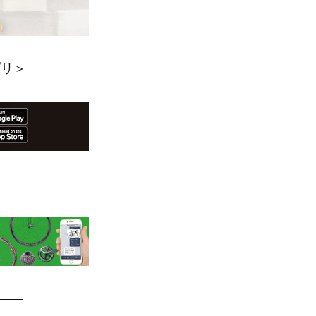
プリ＞
—–