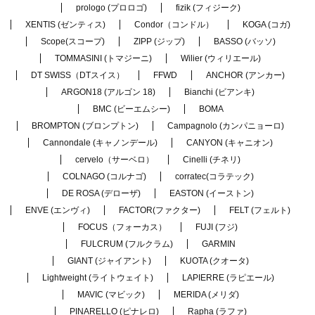
prologo (プロロゴ)
fizik (フィジーク)
XENTIS (ゼンティス)
Condor（コンドル）
KOGA (コガ)
Scope(スコープ)
ZIPP (ジップ)
BASSO (バッソ)
TOMMASINI (トマジーニ)
Wilier (ウィリエール)
DT SWISS（DTスイス）
FFWD
ANCHOR (アンカー)
ARGON18 (アルゴン 18)
Bianchi (ビアンキ)
BMC (ビーエムシー)
BOMA
BROMPTON (ブロンプトン)
Campagnolo (カンパニョーロ)
Cannondale (キャノンデール)
CANYON (キャニオン)
cervelo（サーベロ）
Cinelli (チネリ)
COLNAGO (コルナゴ)
corratec(コラテック)
DE ROSA (デローザ)
EASTON (イーストン)
ENVE (エンヴィ)
FACTOR(ファクター)
FELT (フェルト)
FOCUS（フォーカス）
FUJI (フジ)
FULCRUM (フルクラム)
GARMIN
GIANT (ジャイアント)
KUOTA (クオータ)
Lightweight (ライトウェイト)
LAPIERRE (ラピエール)
MAVIC (マビック)
MERIDA (メリダ)
PINARELLO (ピナレロ)
Rapha (ラファ)