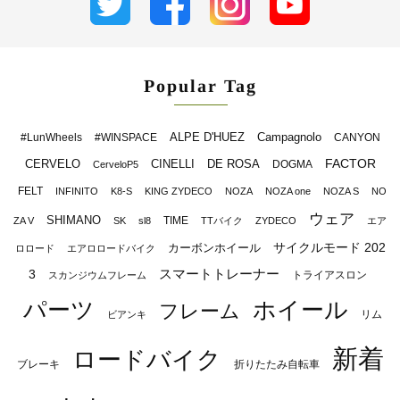
Popular Tag
ALPE D'HUEZ
Campagnolo
#LunWheels
#WINSPACE
CANYON
FACTOR
CERVELO
CINELLI
DE ROSA
DOGMA
CerveloP5
FELT
INFINITO
K8-S
KING ZYDECO
NOZA
NOZA one
NOZA S
NO
ウェア
SHIMANO
TIME
ZA V
SK
sl8
TTバイク
ZYDECO
エア
サイクルモード 202
カーボンホイール
ロロード
エアロロードバイク
スマートトレーナー
3
トライアスロン
スカンジウムフレーム
パーツ
ホイール
フレーム
リム
ビアンキ
新着
ロードバイク
ブレーキ
折りたたみ自転車