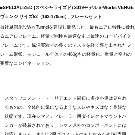
■SPECIALIZED (スペシャライズド) 2019モデル S-Works VENGE
ヴェンジ サイズ52（163-170cm） フレームセット
自社風洞施設Win Tunnelを建設し開発した、最もエアロ特性に優れ
るエアロフレーム。軽量で剛性も最適な史上最速のロードバイク
フレームです。風洞実験での多くのテストを経て導き出されたフ
レーム形状、モジュール全体での460gもの軽量化。重量と空力の
完璧なコンビネーション。
スタッフコメント・・・リアエンド周辺に多少小傷は見られ
るものの、全体的に気になるようなスレやキズはなく良好な
状態です。現在シマノディレーラー用ダイレクトマウントハ
ンガーが装着されており、シマノ以外のコンポーネントには
対応しません。またDi2用グロメットのみとなるためDi2専用