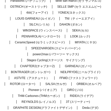
Panasonic (パナソニック)
selle san marco (セラ サンマルコ)
OSTRICH (オーストリッチ)
SELLE SMP (セラ エスエムピー)
4iiii(フォーアイ)
YONEX(ヨネックス)
LOUIS GARNEAU (ルイガノ)
TNI（ティーエヌアイ）
SILCA (シリカ)
DAHON (ダホン)
WINSPACE (ウィンスペース)
SEKA (セカ)
PENNAROLA(ペンナローラ)
LOOK (ルック)
CeramicSpeed (セラミックスピード)
MIYATA (ミヤタ)
SPEEDVARGEN (スピードバーゲン)
power2max (パワーツー マックス)
Stages Cycling(ステージス サイクリング)
CHAPTER2(チャプター2)
GARNEAU (ガノー)
BONTRAGER (ボントレガー)
NEILPRYDE(ニールプライド)
ASTVTE（アスチュート）
FFWD (ファストフォワード)
ROTOR (ローター)
SALSA (サルサ)
ORBEA (オルベア)
Pioneer (パイオニア)
GIRO (ジロ)
THM-Carbones (THMカーボン)
RIDEA (ライデア)
REYNOLDS (レイノルズ)
3T (スリーティー)
GRAPHITE DESIGN(グラファイトデザイン)
Deda (デダ)