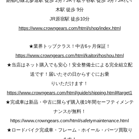
副都心線北参道駅 徒歩 2分 / JR千駄ヶ谷駅 徒歩 9分 / JR代々
木駅 徒歩 9分
JR原宿駅 徒歩10分
https://www.crowngears.com/html/shop/index.html
★業界トップクラス！中古6ヶ月保証！
https://www.crowngears.com/html/kaitori/hoshou.html
★当店はネット購入でも安心！安全整備士による完全組立配
送です！届いたその日からすぐにお乗
りいただけます！
https://www.crowngears.com/html/guide/shipping.html#target1
★完成車は新品・中古に限らず購入後1年間セーフティメンテ
ナンスが無料！
https://www.crowngears.com/html/safetymaintenance.html
★ロードバイク完成車・フレーム・ホイール・パーツ買取り