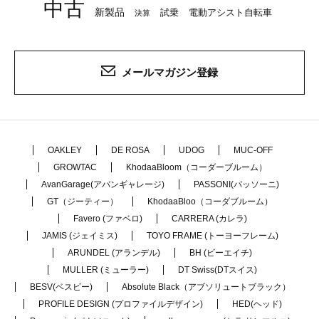
中古
新製品
試乗
電動アシスト自転車
決算
メールマガジン登録
OAKLEY
DE ROSA
UDOG
MUC-OFF
GROWTAC
KhodaaBloom（コーダーブルーム）
AvanGarage(アバンギャレージ)
PASSONI(パッソーニ)
GT（ジーティー）
KhodaaBloo（コーダブルーム）
Favero (ファベロ)
CARRERA (カレラ)
JAMIS (ジェイミス)
TOYO FRAME (トーヨーフレーム)
ARUNDEL (アランデル)
BH (ビーエイチ)
MULLER (ミューラー)
DT Swiss(DTスイス)
BESV(ベスビー)
Absolute Black（アブソリュートブラック）
PROFILE DESIGN (プロファイルデザイン)
HED(ヘッド)