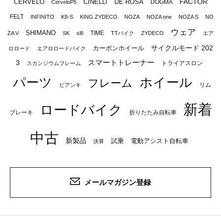
FACTOR
CERVELO
CINELLI
DE ROSA
DOGMA
CerveloP5
FELT
INFINITO
K8-S
KING ZYDECO
NOZA
NOZA one
NOZA S
NO
ウェア
SHIMANO
TIME
ZA V
SK
sl8
TTバイク
ZYDECO
エア
サイクルモード 202
カーボンホイール
ロロード
エアロロードバイク
スマートトレーナー
3
トライアスロン
スカンジウムフレーム
パーツ
ホイール
フレーム
リム
ビアンキ
新着
ロードバイク
ブレーキ
折りたたみ自転車
中古
新製品
試乗
電動アシスト自転車
決算
メールマガジン登録