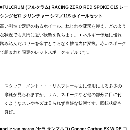
■FULCRUM (フルクラム) RACING ZERO RED SPOKE C15 レー
シングゼロ クリンチャー シマノ11S ホイールセット
高い剛性で定評のあるホイール。ねじれや変形を抑え、どのよう
な状況でも真円に近い状態を保ちます。エネルギー伝達に優れ、
踏み込んだパワーを余すところなく推進力に変換。赤いスポーク
で組まれた限定のレッドスポークモデルです。
スタッフコメント・・・リムブレーキ面に使用による多少の
摩耗が見られますが、リム、スポークなど他の部分に目に付
くようなスレやキズは見られず良好な状態です。回転状態も
良好。
■selle san marco (セラ サンマルコ) Concor Carbon FX WIDE コ