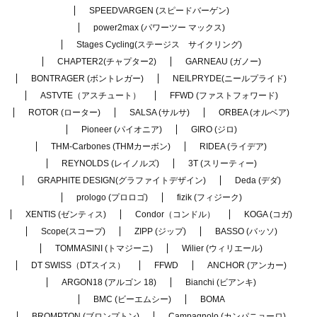
SPEEDVARGEN (スピードバーゲン)
power2max (パワーツー マックス)
Stages Cycling(ステージス サイクリング)
CHAPTER2(チャプター2)
GARNEAU (ガノー)
BONTRAGER (ボントレガー)
NEILPRYDE(ニールプライド)
ASTVTE（アスチュート）
FFWD (ファストフォワード)
ROTOR (ローター)
SALSA (サルサ)
ORBEA (オルベア)
Pioneer (パイオニア)
GIRO (ジロ)
THM-Carbones (THMカーボン)
RIDEA (ライデア)
REYNOLDS (レイノルズ)
3T (スリーティー)
GRAPHITE DESIGN(グラファイトデザイン)
Deda (デダ)
prologo (プロロゴ)
fizik (フィジーク)
XENTIS (ゼンティス)
Condor（コンドル）
KOGA (コガ)
Scope(スコープ)
ZIPP (ジップ)
BASSO (バッソ)
TOMMASINI (トマジーニ)
Wilier (ウィリエール)
DT SWISS（DTスイス）
FFWD
ANCHOR (アンカー)
ARGON18 (アルゴン 18)
Bianchi (ビアンキ)
BMC (ビーエムシー)
BOMA
BROMPTON (ブロンプトン)
Campagnolo (カンパニョーロ)