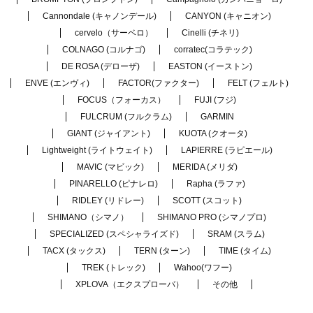
Cannondale (キャノンデール)
CANYON (キャニオン)
cervelo（サーベロ）
Cinelli (チネリ)
COLNAGO (コルナゴ)
corratec(コラテック)
DE ROSA (デローザ)
EASTON (イーストン)
ENVE (エンヴィ)
FACTOR(ファクター)
FELT (フェルト)
FOCUS（フォーカス）
FUJI (フジ)
FULCRUM (フルクラム)
GARMIN
GIANT (ジャイアント)
KUOTA (クオータ)
Lightweight (ライトウェイト)
LAPIERRE (ラピエール)
MAVIC (マビック)
MERIDA (メリダ)
PINARELLO (ピナレロ)
Rapha (ラファ)
RIDLEY (リドレー)
SCOTT (スコット)
SHIMANO（シマノ）
SHIMANO PRO (シマノプロ)
SPECIALIZED (スペシャライズド)
SRAM (スラム)
TACX (タックス)
TERN (ターン)
TIME (タイム)
TREK (トレック)
Wahoo(ワフー)
XPLOVA（エクスプローバ）
その他