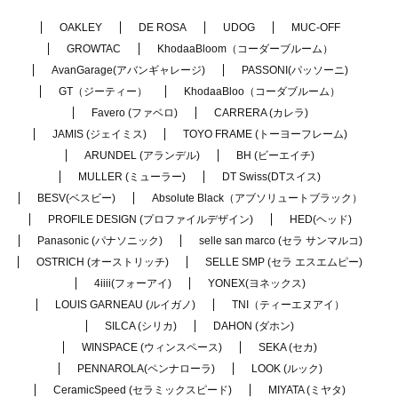
OAKLEY
DE ROSA
UDOG
MUC-OFF
GROWTAC
KhodaaBloom（コーダーブルーム）
AvanGarage(アバンギャレージ)
PASSONI(パッソーニ)
GT（ジーティー）
KhodaaBloo（コーダブルーム）
Favero (ファベロ)
CARRERA (カレラ)
JAMIS (ジェイミス)
TOYO FRAME (トーヨーフレーム)
ARUNDEL (アランデル)
BH (ビーエイチ)
MULLER (ミューラー)
DT Swiss(DTスイス)
BESV(ベスビー)
Absolute Black（アブソリュートブラック）
PROFILE DESIGN (プロファイルデザイン)
HED(ヘッド)
Panasonic (パナソニック)
selle san marco (セラ サンマルコ)
OSTRICH (オーストリッチ)
SELLE SMP (セラ エスエムピー)
4iiii(フォーアイ)
YONEX(ヨネックス)
LOUIS GARNEAU (ルイガノ)
TNI（ティーエヌアイ）
SILCA (シリカ)
DAHON (ダホン)
WINSPACE (ウィンスペース)
SEKA (セカ)
PENNAROLA(ペンナローラ)
LOOK (ルック)
CeramicSpeed (セラミックスピード)
MIYATA (ミヤタ)