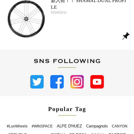
新入荷！！ SHAMAL DUAL PROFI
LE
2025/02/11
Popular Tag
ALPE D'HUEZ
Campagnolo
#LunWheels
#WINSPACE
CANYON