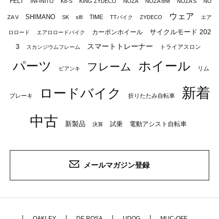
FELT
INFINITO
K8-S
KING ZYDECO
NOZA
NOZA one
NOZA S
NO
ウェア
SHIMANO
TIME
ZA V
SK
sl8
TTバイク
ZYDECO
エア
サイクルモード 202
カーボンホイール
ロロード
エアロロードバイク
スマートトレーナー
3
トライアスロン
スカンジウムフレーム
パーツ
ホイール
フレーム
リム
ビアンキ
新着
ロードバイク
ブレーキ
折りたたみ自転車
中古
新製品
試乗
電動アシスト自転車
決算
メールマガジン登録
OAKLEY
DE ROSA
UDOG
MUC-OFF