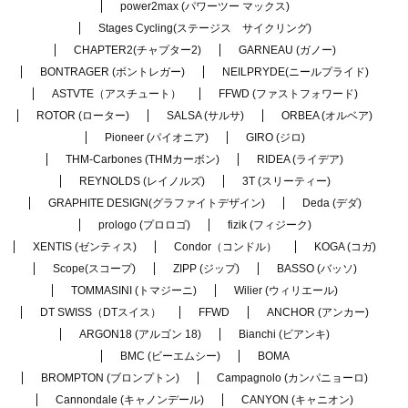
power2max (パワーツー マックス)
Stages Cycling(ステージス サイクリング)
CHAPTER2(チャプター2)
GARNEAU (ガノー)
BONTRAGER (ボントレガー)
NEILPRYDE(ニールプライド)
ASTVTE（アスチュート）
FFWD (ファストフォワード)
ROTOR (ローター)
SALSA (サルサ)
ORBEA (オルベア)
Pioneer (パイオニア)
GIRO (ジロ)
THM-Carbones (THMカーボン)
RIDEA (ライデア)
REYNOLDS (レイノルズ)
3T (スリーティー)
GRAPHITE DESIGN(グラファイトデザイン)
Deda (デダ)
prologo (プロロゴ)
fizik (フィジーク)
XENTIS (ゼンティス)
Condor（コンドル）
KOGA (コガ)
Scope(スコープ)
ZIPP (ジップ)
BASSO (バッソ)
TOMMASINI (トマジーニ)
Wilier (ウィリエール)
DT SWISS（DTスイス）
FFWD
ANCHOR (アンカー)
ARGON18 (アルゴン 18)
Bianchi (ビアンキ)
BMC (ビーエムシー)
BOMA
BROMPTON (ブロンプトン)
Campagnolo (カンパニョーロ)
Cannondale (キャノンデール)
CANYON (キャニオン)