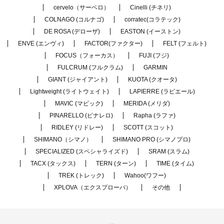
cervelo（サーベロ）
Cinelli (チネリ)
COLNAGO (コルナゴ)
corratec(コラテック)
DE ROSA (デローザ)
EASTON (イーストン)
ENVE (エンヴィ)
FACTOR(ファクター)
FELT (フェルト)
FOCUS（フォーカス）
FUJI (フジ)
FULCRUM (フルクラム)
GARMIN
GIANT (ジャイアント)
KUOTA (クオータ)
Lightweight (ライトウェイト)
LAPIERRE (ラピエール)
MAVIC (マビック)
MERIDA (メリダ)
PINARELLO (ピナレロ)
Rapha (ラファ)
RIDLEY (リドレー)
SCOTT (スコット)
SHIMANO（シマノ）
SHIMANO PRO (シマノプロ)
SPECIALIZED (スペシャライズド)
SRAM (スラム)
TACX (タックス)
TERN (ターン)
TIME (タイム)
TREK (トレック)
Wahoo(ワフー)
XPLOVA（エクスプローバ）
その他