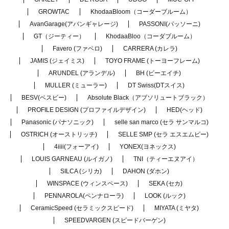
GROWTAC
KhodaaBloom（コーダーブルーム）
AvanGarage(アバンギャレージ)
PASSONI(パッソーニ)
GT（ジーティー）
KhodaaBloo（コーダブルーム）
Favero (ファベロ)
CARRERA (カレラ)
JAMIS (ジェイミス)
TOYO FRAME (トーヨーフレーム)
ARUNDEL (アランデル)
BH (ビーエイチ)
MULLER (ミューラー)
DT Swiss(DTスイス)
BESV(ベスビー)
Absolute Black（アブソリュートブラック）
PROFILE DESIGN (プロファイルデザイン)
HED(ヘッド)
Panasonic (パナソニック)
selle san marco (セラ サンマルコ)
OSTRICH (オーストリッチ)
SELLE SMP (セラ エスエムピー)
4iiii(フォーアイ)
YONEX(ヨネックス)
LOUIS GARNEAU (ルイガノ)
TNI（ティーエヌアイ）
SILCA (シリカ)
DAHON (ダホン)
WINSPACE (ウィンスペース)
SEKA (セカ)
PENNAROLA(ペンナローラ)
LOOK (ルック)
CeramicSpeed (セラミックスピード)
MIYATA (ミヤタ)
SPEEDVARGEN (スピードバーゲン)