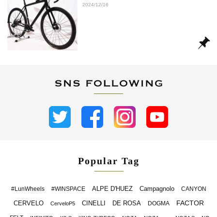
2024/12/16
Popular Tag
ALPE D'HUEZ
Campagnolo
#LunWheels
#WINSPACE
CANYON
FACTOR
CERVELO
CINELLI
DE ROSA
DOGMA
CerveloP5