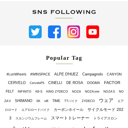
Popular Tag
ALPE D'HUEZ
Campagnolo
#LunWheels
#WINSPACE
CANYON
FACTOR
CERVELO
CINELLI
DE ROSA
DOGMA
CerveloP5
FELT
INFINITO
K8-S
KING ZYDECO
NOZA
NOZA one
NOZA S
NO
ウェア
SHIMANO
TIME
ZA V
SK
sl8
TTバイク
ZYDECO
エア
サイクルモード 202
カーボンホイール
ロロード
エアロロードバイク
スマートトレーナー
3
トライアスロン
スカンジウムフレーム