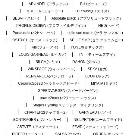
ARUNDEL (アランデル)
BH (ビーエイチ)
MULLER (ミューラー)
DT Swiss(DTスイス)
BESV(ベスビー)
Absolute Black（アブソリュートブラック）
PROFILE DESIGN (プロファイルデザイン)
HED(ヘッド)
Panasonic (パナソニック)
selle san marco (セラ サンマルコ)
OSTRICH (オーストリッチ)
SELLE SMP (セラ エスエムピー)
4iiii(フォーアイ)
YONEX(ヨネックス)
LOUIS GARNEAU (ルイガノ)
TNI（ティーエヌアイ）
SILCA (シリカ)
DAHON (ダホン)
WINSPACE (ウィンスペース)
SEKA (セカ)
PENNAROLA(ペンナローラ)
LOOK (ルック)
CeramicSpeed (セラミックスピード)
MIYATA (ミヤタ)
SPEEDVARGEN (スピードバーゲン)
power2max (パワーツー マックス)
Stages Cycling(ステージス サイクリング)
CHAPTER2(チャプター2)
GARNEAU (ガノー)
BONTRAGER (ボントレガー)
NEILPRYDE(ニールプライド)
ASTVTE（アスチュート）
FFWD (ファストフォワード)
ROTOR (ローター)
SALSA (サルサ)
ORBEA (オルベア)