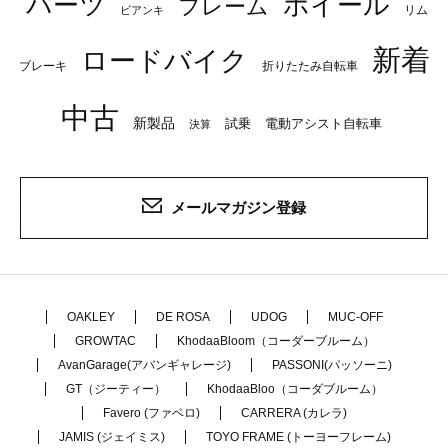
パーツ
ホイール
フレーム
リム
ビアンキ
新着
ロードバイク
ブレーキ
折りたたみ自転車
中古
新製品
試乗
電動アシスト自転車
決算
メールマガジン登録
OAKLEY
DE ROSA
UDOG
MUC-OFF
GROWTAC
KhodaaBloom（コーダーブルーム）
AvanGarage(アバンギャレージ)
PASSONI(パッソーニ)
GT（ジーティー）
KhodaaBloo（コーダブルーム）
Favero (ファベロ)
CARRERA (カレラ)
JAMIS (ジェイミス)
TOYO FRAME (トーヨーフレーム)