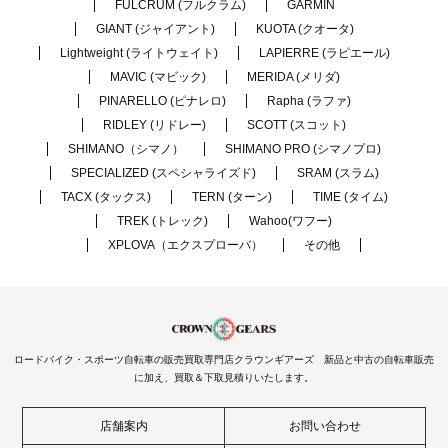
FULCRUM (フルクラム)
GARMIN
GIANT (ジャイアント)
KUOTA (クオータ)
Lightweight (ライトウェイト)
LAPIERRE (ラピエール)
MAVIC (マビック)
MERIDA (メリダ)
PINARELLO (ピナレロ)
Rapha (ラファ)
RIDLEY (リドレー)
SCOTT (スコット)
SHIMANO（シマノ）
SHIMANO PRO (シマノプロ)
SPECIALIZED (スペシャライズド)
SRAM (スラム)
TACX (タックス)
TERN (ターン)
TIME (タイム)
TREK (トレック)
Wahoo(ワフー)
XPLOVA（エクスプローバ）
その他
ロードバイク・スポーツ自転車の販売買取専門店クラウンギアーズ 新品と中古の自転車販売
に加え、買取＆下取見積りいたします。
店舗案内
お問い合わせ