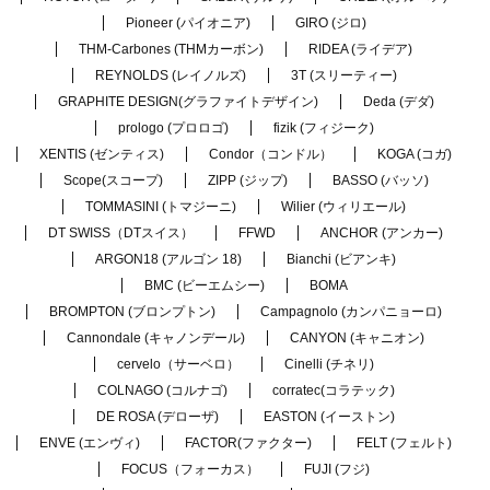
Pioneer (パイオニア)
GIRO (ジロ)
THM-Carbones (THMカーボン)
RIDEA (ライデア)
REYNOLDS (レイノルズ)
3T (スリーティー)
GRAPHITE DESIGN(グラファイトデザイン)
Deda (デダ)
prologo (プロロゴ)
fizik (フィジーク)
XENTIS (ゼンティス)
Condor（コンドル）
KOGA (コガ)
Scope(スコープ)
ZIPP (ジップ)
BASSO (バッソ)
TOMMASINI (トマジーニ)
Wilier (ウィリエール)
DT SWISS（DTスイス）
FFWD
ANCHOR (アンカー)
ARGON18 (アルゴン 18)
Bianchi (ビアンキ)
BMC (ビーエムシー)
BOMA
BROMPTON (ブロンプトン)
Campagnolo (カンパニョーロ)
Cannondale (キャノンデール)
CANYON (キャニオン)
cervelo（サーベロ）
Cinelli (チネリ)
COLNAGO (コルナゴ)
corratec(コラテック)
DE ROSA (デローザ)
EASTON (イーストン)
ENVE (エンヴィ)
FACTOR(ファクター)
FELT (フェルト)
FOCUS（フォーカス）
FUJI (フジ)