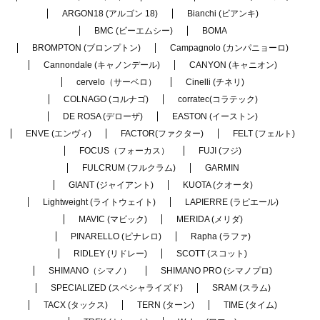
ARGON18 (アルゴン 18)
Bianchi (ビアンキ)
BMC (ビーエムシー)
BOMA
BROMPTON (ブロンプトン)
Campagnolo (カンパニョーロ)
Cannondale (キャノンデール)
CANYON (キャニオン)
cervelo（サーベロ）
Cinelli (チネリ)
COLNAGO (コルナゴ)
corratec(コラテック)
DE ROSA (デローザ)
EASTON (イーストン)
ENVE (エンヴィ)
FACTOR(ファクター)
FELT (フェルト)
FOCUS（フォーカス）
FUJI (フジ)
FULCRUM (フルクラム)
GARMIN
GIANT (ジャイアント)
KUOTA (クオータ)
Lightweight (ライトウェイト)
LAPIERRE (ラピエール)
MAVIC (マビック)
MERIDA (メリダ)
PINARELLO (ピナレロ)
Rapha (ラファ)
RIDLEY (リドレー)
SCOTT (スコット)
SHIMANO（シマノ）
SHIMANO PRO (シマノプロ)
SPECIALIZED (スペシャライズド)
SRAM (スラム)
TACX (タックス)
TERN (ターン)
TIME (タイム)