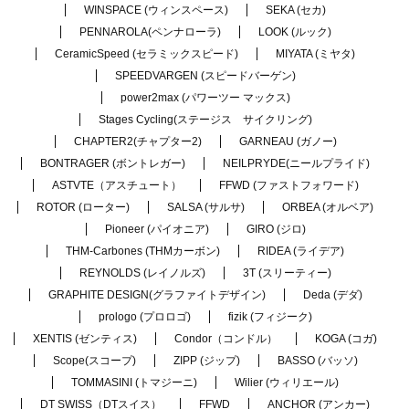
WINSPACE (ウィンスペース)
SEKA (セカ)
PENNAROLA(ペンナローラ)
LOOK (ルック)
CeramicSpeed (セラミックスピード)
MIYATA (ミヤタ)
SPEEDVARGEN (スピードバーゲン)
power2max (パワーツー マックス)
Stages Cycling(ステージス サイクリング)
CHAPTER2(チャプター2)
GARNEAU (ガノー)
BONTRAGER (ボントレガー)
NEILPRYDE(ニールプライド)
ASTVTE（アスチュート）
FFWD (ファストフォワード)
ROTOR (ローター)
SALSA (サルサ)
ORBEA (オルベア)
Pioneer (パイオニア)
GIRO (ジロ)
THM-Carbones (THMカーボン)
RIDEA (ライデア)
REYNOLDS (レイノルズ)
3T (スリーティー)
GRAPHITE DESIGN(グラファイトデザイン)
Deda (デダ)
prologo (プロロゴ)
fizik (フィジーク)
XENTIS (ゼンティス)
Condor（コンドル）
KOGA (コガ)
Scope(スコープ)
ZIPP (ジップ)
BASSO (バッソ)
TOMMASINI (トマジーニ)
Wilier (ウィリエール)
DT SWISS（DTスイス）
FFWD
ANCHOR (アンカー)