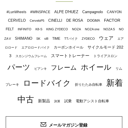
ALPE D'HUEZ
Campagnolo
#LunWheels
#WINSPACE
CANYON
FACTOR
CERVELO
CINELLI
DE ROSA
DOGMA
CerveloP5
FELT
INFINITO
K8-S
KING ZYDECO
NOZA
NOZA one
NOZA S
NO
ウェア
SHIMANO
TIME
ZA V
SK
sl8
TTバイク
ZYDECO
エア
サイクルモード 202
カーボンホイール
ロロード
エアロロードバイク
スマートトレーナー
3
トライアスロン
スカンジウムフレーム
パーツ
ホイール
フレーム
リム
ビアンキ
新着
ロードバイク
ブレーキ
折りたたみ自転車
中古
新製品
試乗
電動アシスト自転車
決算
メールマガジン登録