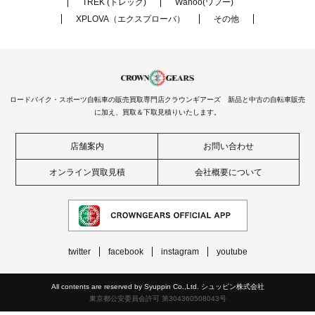
TREK (トレック)
Wahoo(ワフー)
XPLOVA（エクスプローバ）
その他
ロードバイク・スポーツ自転車の販売買取専門店クラウンギアーズ 新品と中古の自転車販売
に加え、買取＆下取見積りいたします。
店舗案内
お問い合わせ
オンライン買取見積
会社概要について
twitter
facebook
instagram
youtube
All contents are reserved by Syuppin Co.,Ltd. シュッピン株式会社
東京都公安委員会許可 第304360508043号