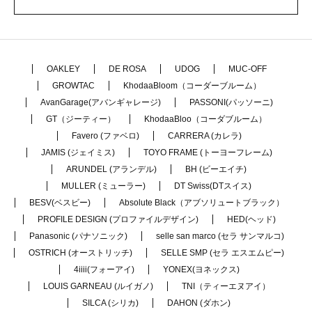
OAKLEY
DE ROSA
UDOG
MUC-OFF
GROWTAC
KhodaaBloom（コーダーブルーム）
AvanGarage(アバンギャレージ)
PASSONI(パッソーニ)
GT（ジーティー）
KhodaaBloo（コーダブルーム）
Favero (ファベロ)
CARRERA (カレラ)
JAMIS (ジェイミス)
TOYO FRAME (トーヨーフレーム)
ARUNDEL (アランデル)
BH (ビーエイチ)
MULLER (ミューラー)
DT Swiss(DTスイス)
BESV(ベスビー)
Absolute Black（アブソリュートブラック）
PROFILE DESIGN (プロファイルデザイン)
HED(ヘッド)
Panasonic (パナソニック)
selle san marco (セラ サンマルコ)
OSTRICH (オーストリッチ)
SELLE SMP (セラ エスエムピー)
4iiii(フォーアイ)
YONEX(ヨネックス)
LOUIS GARNEAU (ルイガノ)
TNI（ティーエヌアイ）
SILCA (シリカ)
DAHON (ダホン)