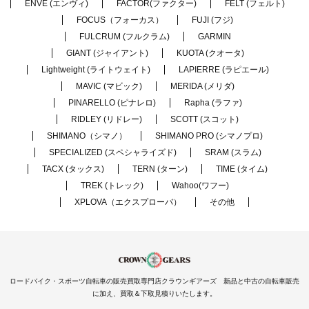
ENVE (エンヴィ)
FACTOR(ファクター)
FELT (フェルト)
FOCUS（フォーカス）
FUJI (フジ)
FULCRUM (フルクラム)
GARMIN
GIANT (ジャイアント)
KUOTA (クオータ)
Lightweight (ライトウェイト)
LAPIERRE (ラピエール)
MAVIC (マビック)
MERIDA (メリダ)
PINARELLO (ピナレロ)
Rapha (ラファ)
RIDLEY (リドレー)
SCOTT (スコット)
SHIMANO（シマノ）
SHIMANO PRO (シマノプロ)
SPECIALIZED (スペシャライズド)
SRAM (スラム)
TACX (タックス)
TERN (ターン)
TIME (タイム)
TREK (トレック)
Wahoo(ワフー)
XPLOVA（エクスプローバ）
その他
ロードバイク・スポーツ自転車の販売買取専門店クラウンギアーズ 新品と中古の自転車販売
に加え、買取＆下取見積りいたします。