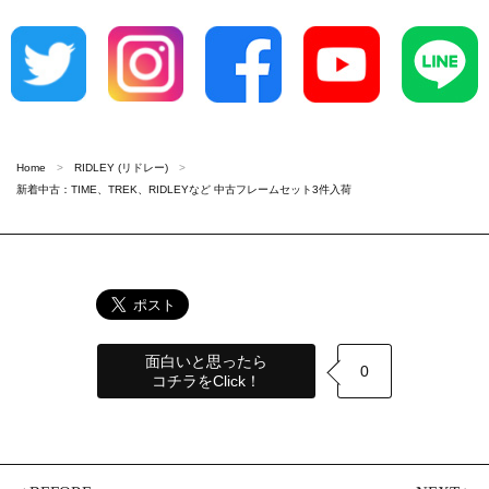
Home
RIDLEY (リドレー)
新着中古：TIME、TREK、RIDLEYなど 中古フレームセット3件入荷
面白いと思ったら
0
コチラをClick！