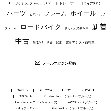
スマートトレーナー
3
トライアスロン
スカンジウムフレーム
パーツ
ホイール
フレーム
リム
ビアンキ
新着
ロードバイク
ブレーキ
折りたたみ自転車
中古
新製品
試乗
電動アシスト自転車
決算
メールマガジン登録
OAKLEY
DE ROSA
UDOG
MUC-OFF
GROWTAC
KhodaaBloom（コーダーブルーム）
AvanGarage(アバンギャレージ)
PASSONI(パッソーニ)
GT（ジーティー）
KhodaaBloo（コーダブルーム）