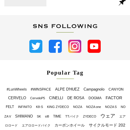
Popular Tag
ALPE D'HUEZ
Campagnolo
#LunWheels
#WINSPACE
CANYON
FACTOR
CERVELO
CINELLI
DE ROSA
DOGMA
CerveloP5
FELT
INFINITO
K8-S
KING ZYDECO
NOZA
NOZA one
NOZA S
NO
ウェア
SHIMANO
TIME
ZA V
SK
sl8
TTバイク
ZYDECO
エア
サイクルモード 202
カーボンホイール
ロロード
エアロロードバイク