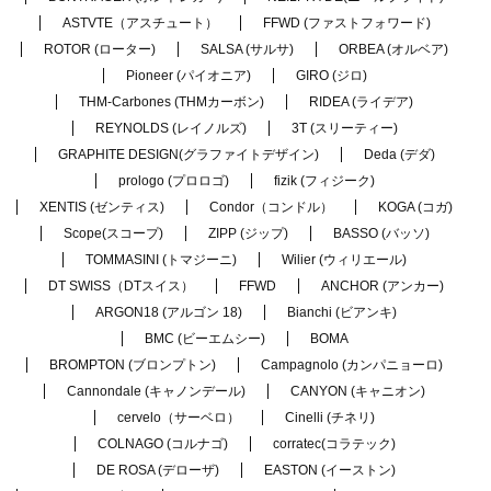
ASTVTE（アスチュート）
FFWD (ファストフォワード)
ROTOR (ローター)
SALSA (サルサ)
ORBEA (オルベア)
Pioneer (パイオニア)
GIRO (ジロ)
THM-Carbones (THMカーボン)
RIDEA (ライデア)
REYNOLDS (レイノルズ)
3T (スリーティー)
GRAPHITE DESIGN(グラファイトデザイン)
Deda (デダ)
prologo (プロロゴ)
fizik (フィジーク)
XENTIS (ゼンティス)
Condor（コンドル）
KOGA (コガ)
Scope(スコープ)
ZIPP (ジップ)
BASSO (バッソ)
TOMMASINI (トマジーニ)
Wilier (ウィリエール)
DT SWISS（DTスイス）
FFWD
ANCHOR (アンカー)
ARGON18 (アルゴン 18)
Bianchi (ビアンキ)
BMC (ビーエムシー)
BOMA
BROMPTON (ブロンプトン)
Campagnolo (カンパニョーロ)
Cannondale (キャノンデール)
CANYON (キャニオン)
cervelo（サーベロ）
Cinelli (チネリ)
COLNAGO (コルナゴ)
corratec(コラテック)
DE ROSA (デローザ)
EASTON (イーストン)