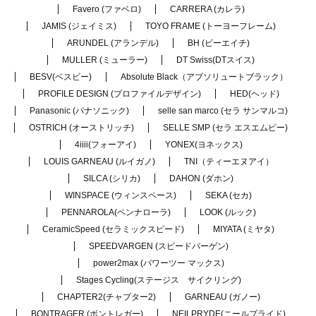
Favero (ファベロ)
CARRERA (カレラ)
JAMIS (ジェイミス)
TOYO FRAME (トーヨーフレーム)
ARUNDEL (アランデル)
BH (ビーエイチ)
MULLER (ミューラー)
DT Swiss(DTスイス)
BESV(ベスビー)
Absolute Black（アブソリュートブラック）
PROFILE DESIGN (プロファイルデザイン)
HED(ヘッド)
Panasonic (パナソニック)
selle san marco (セラ サンマルコ)
OSTRICH (オーストリッチ)
SELLE SMP (セラ エスエムピー)
4iiii(フォーアイ)
YONEX(ヨネックス)
LOUIS GARNEAU (ルイガノ)
TNI（ティーエヌアイ）
SILCA (シリカ)
DAHON (ダホン)
WINSPACE (ウィンスペース)
SEKA (セカ)
PENNAROLA(ペンナローラ)
LOOK (ルック)
CeramicSpeed (セラミックスピード)
MIYATA (ミヤタ)
SPEEDVARGEN (スピードバーゲン)
power2max (パワーツー マックス)
Stages Cycling(ステージス サイクリング)
CHAPTER2(チャプター2)
GARNEAU (ガノー)
BONTRAGER (ボントレガー)
NEILPRYDE(ニールプライド)