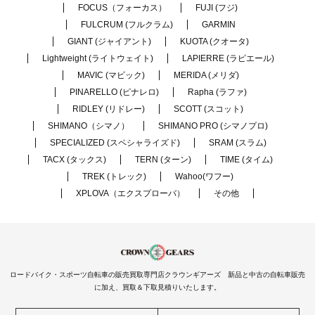
FOCUS（フォーカス）
FUJI (フジ)
FULCRUM (フルクラム)
GARMIN
GIANT (ジャイアント)
KUOTA (クオータ)
Lightweight (ライトウェイト)
LAPIERRE (ラピエール)
MAVIC (マビック)
MERIDA (メリダ)
PINARELLO (ピナレロ)
Rapha (ラファ)
RIDLEY (リドレー)
SCOTT (スコット)
SHIMANO（シマノ）
SHIMANO PRO (シマノプロ)
SPECIALIZED (スペシャライズド)
SRAM (スラム)
TACX (タックス)
TERN (ターン)
TIME (タイム)
TREK (トレック)
Wahoo(ワフー)
XPLOVA（エクスプローバ）
その他
ロードバイク・スポーツ自転車の販売買取専門店クラウンギアーズ 新品と中古の自転車販売
に加え、買取＆下取見積りいたします。