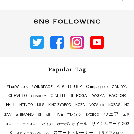
Popular Tag
ALPE D'HUEZ
Campagnolo
#LunWheels
#WINSPACE
CANYON
FACTOR
CERVELO
CINELLI
DE ROSA
DOGMA
CerveloP5
FELT
INFINITO
K8-S
KING ZYDECO
NOZA
NOZA one
NOZA S
NO
ウェア
SHIMANO
TIME
ZA V
SK
sl8
TTバイク
ZYDECO
エア
サイクルモード 202
カーボンホイール
ロロード
エアロロードバイク
スマートトレーナー
3
トライアスロン
スカンジウムフレーム