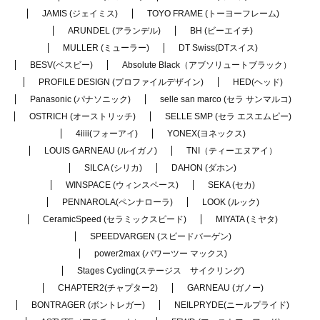
JAMIS (ジェイミス)
TOYO FRAME (トーヨーフレーム)
ARUNDEL (アランデル)
BH (ビーエイチ)
MULLER (ミューラー)
DT Swiss(DTスイス)
BESV(ベスビー)
Absolute Black（アブソリュートブラック）
PROFILE DESIGN (プロファイルデザイン)
HED(ヘッド)
Panasonic (パナソニック)
selle san marco (セラ サンマルコ)
OSTRICH (オーストリッチ)
SELLE SMP (セラ エスエムピー)
4iiii(フォーアイ)
YONEX(ヨネックス)
LOUIS GARNEAU (ルイガノ)
TNI（ティーエヌアイ）
SILCA (シリカ)
DAHON (ダホン)
WINSPACE (ウィンスペース)
SEKA (セカ)
PENNAROLA(ペンナローラ)
LOOK (ルック)
CeramicSpeed (セラミックスピード)
MIYATA (ミヤタ)
SPEEDVARGEN (スピードバーゲン)
power2max (パワーツー マックス)
Stages Cycling(ステージス サイクリング)
CHAPTER2(チャプター2)
GARNEAU (ガノー)
BONTRAGER (ボントレガー)
NEILPRYDE(ニールプライド)