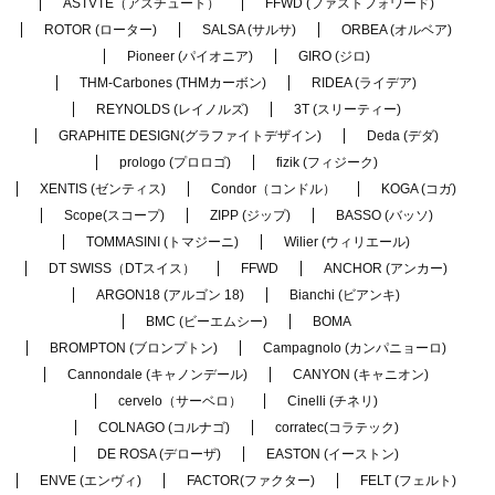
ASTVTE（アスチュート）
FFWD (ファストフォワード)
ROTOR (ローター)
SALSA (サルサ)
ORBEA (オルベア)
Pioneer (パイオニア)
GIRO (ジロ)
THM-Carbones (THMカーボン)
RIDEA (ライデア)
REYNOLDS (レイノルズ)
3T (スリーティー)
GRAPHITE DESIGN(グラファイトデザイン)
Deda (デダ)
prologo (プロロゴ)
fizik (フィジーク)
XENTIS (ゼンティス)
Condor（コンドル）
KOGA (コガ)
Scope(スコープ)
ZIPP (ジップ)
BASSO (バッソ)
TOMMASINI (トマジーニ)
Wilier (ウィリエール)
DT SWISS（DTスイス）
FFWD
ANCHOR (アンカー)
ARGON18 (アルゴン 18)
Bianchi (ビアンキ)
BMC (ビーエムシー)
BOMA
BROMPTON (ブロンプトン)
Campagnolo (カンパニョーロ)
Cannondale (キャノンデール)
CANYON (キャニオン)
cervelo（サーベロ）
Cinelli (チネリ)
COLNAGO (コルナゴ)
corratec(コラテック)
DE ROSA (デローザ)
EASTON (イーストン)
ENVE (エンヴィ)
FACTOR(ファクター)
FELT (フェルト)