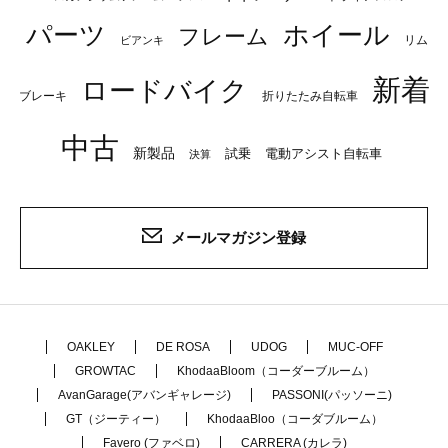
パーツ
ホイール
フレーム
リム
ビアンキ
新着
ロードバイク
ブレーキ
折りたたみ自転車
中古
新製品
試乗
電動アシスト自転車
決算
メールマガジン登録
OAKLEY
DE ROSA
UDOG
MUC-OFF
GROWTAC
KhodaaBloom（コーダーブルーム）
AvanGarage(アバンギャレージ)
PASSONI(パッソーニ)
GT（ジーティー）
KhodaaBloo（コーダブルーム）
Favero (ファベロ)
CARRERA (カレラ)