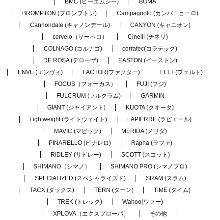
BMC (ビーエムシー)
BOMA
BROMPTON (ブロンプトン)
Campagnolo (カンパニョーロ)
Cannondale (キャノンデール)
CANYON (キャニオン)
cervelo（サーベロ）
Cinelli (チネリ)
COLNAGO (コルナゴ)
corratec(コラテック)
DE ROSA (デローザ)
EASTON (イーストン)
ENVE (エンヴィ)
FACTOR(ファクター)
FELT (フェルト)
FOCUS（フォーカス）
FUJI (フジ)
FULCRUM (フルクラム)
GARMIN
GIANT (ジャイアント)
KUOTA (クオータ)
Lightweight (ライトウェイト)
LAPIERRE (ラピエール)
MAVIC (マビック)
MERIDA (メリダ)
PINARELLO (ピナレロ)
Rapha (ラファ)
RIDLEY (リドレー)
SCOTT (スコット)
SHIMANO（シマノ）
SHIMANO PRO (シマノプロ)
SPECIALIZED (スペシャライズド)
SRAM (スラム)
TACX (タックス)
TERN (ターン)
TIME (タイム)
TREK (トレック)
Wahoo(ワフー)
XPLOVA（エクスプローバ）
その他