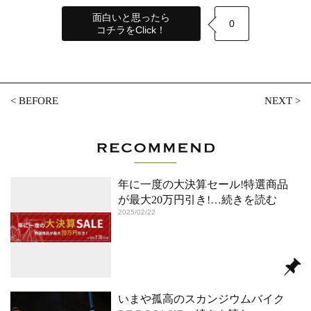
面白いと思ったら
0
コチラをClick！
<
BEFORE
NEXT
>
年に一度の大決算セール!特選商品
が最大20万円引き!
…続きを読む
2025/02/22
いまや孤高のスカンジウムバイク