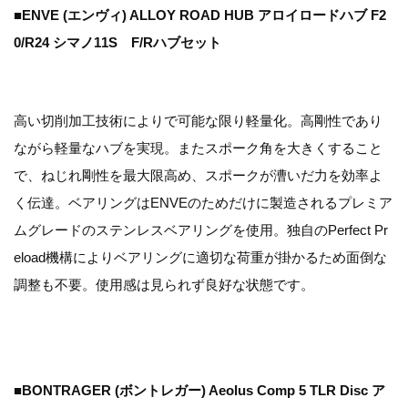
■ENVE (エンヴィ) ALLOY ROAD HUB アロイロードハブ F2
0/R24 シマノ11S F/Rハブセット
高い切削加工技術によりで可能な限り軽量化。高剛性であり
ながら軽量なハブを実現。またスポーク角を大きくすること
で、ねじれ剛性を最大限高め、スポークが漕いだ力を効率よ
く伝達。ベアリングはENVEのためだけに製造されるプレミア
ムグレードのステンレスベアリングを使用。独自のPerfect Pr
eload機構によりベアリングに適切な荷重が掛かるため面倒な
調整も不要。使用感は見られず良好な状態です。
■BONTRAGER (ボントレガー) Aeolus Comp 5 TLR Disc ア