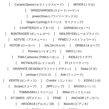
CeramicSpeed (セラミックスピード)
MIYATA (ミヤタ)
SPEEDVARGEN (スピードバーゲン)
power2max (パワーツー マックス)
Stages Cycling(ステージス サイクリング)
CHAPTER2(チャプター2)
GARNEAU (ガノー)
BONTRAGER (ボントレガー)
NEILPRYDE(ニールプライド)
ASTVTE（アスチュート）
FFWD (ファストフォワード)
ROTOR (ローター)
SALSA (サルサ)
ORBEA (オルベア)
Pioneer (パイオニア)
GIRO (ジロ)
THM-Carbones (THMカーボン)
RIDEA (ライデア)
REYNOLDS (レイノルズ)
3T (スリーティー)
GRAPHITE DESIGN(グラファイトデザイン)
Deda (デダ)
prologo (プロロゴ)
fizik (フィジーク)
XENTIS (ゼンティス)
Condor（コンドル）
KOGA (コガ)
Scope(スコープ)
ZIPP (ジップ)
BASSO (バッソ)
TOMMASINI (トマジーニ)
Wilier (ウィリエール)
DT SWISS（DTスイス）
FFWD
ANCHOR (アンカー)
ARGON18 (アルゴン 18)
Bianchi (ビアンキ)