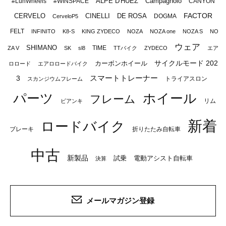
ALPE D'HUEZ
Campagnolo
#LunWheels
#WINSPACE
CANYON
FACTOR
CERVELO
CINELLI
DE ROSA
DOGMA
CerveloP5
FELT
INFINITO
K8-S
KING ZYDECO
NOZA
NOZA one
NOZA S
NO
ウェア
SHIMANO
TIME
ZA V
SK
sl8
TTバイク
ZYDECO
エア
サイクルモード 202
カーボンホイール
ロロード
エアロロードバイク
スマートトレーナー
3
トライアスロン
スカンジウムフレーム
パーツ
ホイール
フレーム
リム
ビアンキ
新着
ロードバイク
ブレーキ
折りたたみ自転車
中古
新製品
試乗
電動アシスト自転車
決算
メールマガジン登録