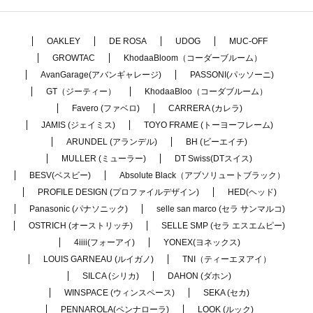
OAKLEY
DE ROSA
UDOG
MUC-OFF
GROWTAC
KhodaaBloom（コーダーブルーム）
AvanGarage(アバンギャレージ)
PASSONI(パッソーニ)
GT（ジーティー）
KhodaaBloo（コーダブルーム）
Favero (ファベロ)
CARRERA (カレラ)
JAMIS (ジェイミス)
TOYO FRAME (トーヨーフレーム)
ARUNDEL (アランデル)
BH (ビーエイチ)
MULLER (ミューラー)
DT Swiss(DTスイス)
BESV(ベスビー)
Absolute Black（アブソリュートブラック）
PROFILE DESIGN (プロファイルデザイン)
HED(ヘッド)
Panasonic (パナソニック)
selle san marco (セラ サンマルコ)
OSTRICH (オーストリッチ)
SELLE SMP (セラ エスエムピー)
4iiii(フォーアイ)
YONEX(ヨネックス)
LOUIS GARNEAU (ルイガノ)
TNI（ティーエヌアイ）
SILCA (シリカ)
DAHON (ダホン)
WINSPACE (ウィンスペース)
SEKA (セカ)
PENNAROLA(ペンナローラ)
LOOK (ルック)