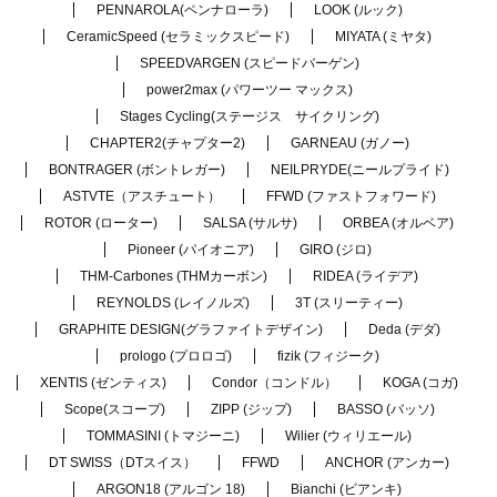
PENNAROLA(ペンナローラ)
LOOK (ルック)
CeramicSpeed (セラミックスピード)
MIYATA (ミヤタ)
SPEEDVARGEN (スピードバーゲン)
power2max (パワーツー マックス)
Stages Cycling(ステージス サイクリング)
CHAPTER2(チャプター2)
GARNEAU (ガノー)
BONTRAGER (ボントレガー)
NEILPRYDE(ニールプライド)
ASTVTE（アスチュート）
FFWD (ファストフォワード)
ROTOR (ローター)
SALSA (サルサ)
ORBEA (オルベア)
Pioneer (パイオニア)
GIRO (ジロ)
THM-Carbones (THMカーボン)
RIDEA (ライデア)
REYNOLDS (レイノルズ)
3T (スリーティー)
GRAPHITE DESIGN(グラファイトデザイン)
Deda (デダ)
prologo (プロロゴ)
fizik (フィジーク)
XENTIS (ゼンティス)
Condor（コンドル）
KOGA (コガ)
Scope(スコープ)
ZIPP (ジップ)
BASSO (バッソ)
TOMMASINI (トマジーニ)
Wilier (ウィリエール)
DT SWISS（DTスイス）
FFWD
ANCHOR (アンカー)
ARGON18 (アルゴン 18)
Bianchi (ビアンキ)