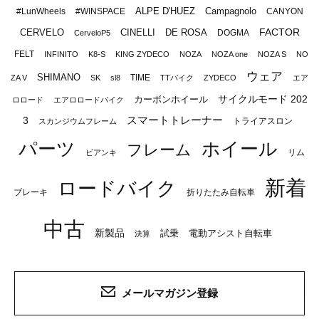
ALPE D'HUEZ
Campagnolo
#LunWheels
#WINSPACE
CANYON
FACTOR
CERVELO
CINELLI
DE ROSA
DOGMA
CerveloP5
FELT
INFINITO
K8-S
KING ZYDECO
NOZA
NOZA one
NOZA S
NO
ウェア
SHIMANO
TIME
ZA V
SK
sl8
TTバイク
ZYDECO
エア
サイクルモード 202
カーボンホイール
ロロード
エアロロードバイク
スマートトレーナー
3
トライアスロン
スカンジウムフレーム
パーツ
ホイール
フレーム
リム
ビアンキ
新着
ロードバイク
ブレーキ
折りたたみ自転車
中古
新製品
試乗
電動アシスト自転車
決算
メールマガジン登録