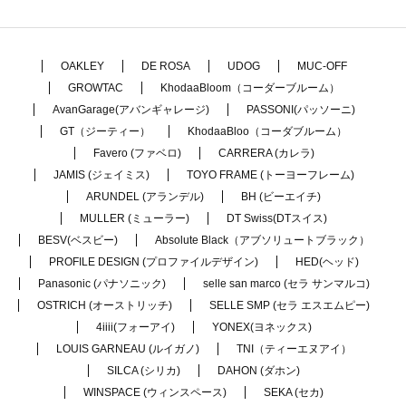
OAKLEY
DE ROSA
UDOG
MUC-OFF
GROWTAC
KhodaaBloom（コーダーブルーム）
AvanGarage(アバンギャレージ)
PASSONI(パッソーニ)
GT（ジーティー）
KhodaaBloo（コーダブルーム）
Favero (ファベロ)
CARRERA (カレラ)
JAMIS (ジェイミス)
TOYO FRAME (トーヨーフレーム)
ARUNDEL (アランデル)
BH (ビーエイチ)
MULLER (ミューラー)
DT Swiss(DTスイス)
BESV(ベスビー)
Absolute Black（アブソリュートブラック）
PROFILE DESIGN (プロファイルデザイン)
HED(ヘッド)
Panasonic (パナソニック)
selle san marco (セラ サンマルコ)
OSTRICH (オーストリッチ)
SELLE SMP (セラ エスエムピー)
4iiii(フォーアイ)
YONEX(ヨネックス)
LOUIS GARNEAU (ルイガノ)
TNI（ティーエヌアイ）
SILCA (シリカ)
DAHON (ダホン)
WINSPACE (ウィンスペース)
SEKA (セカ)