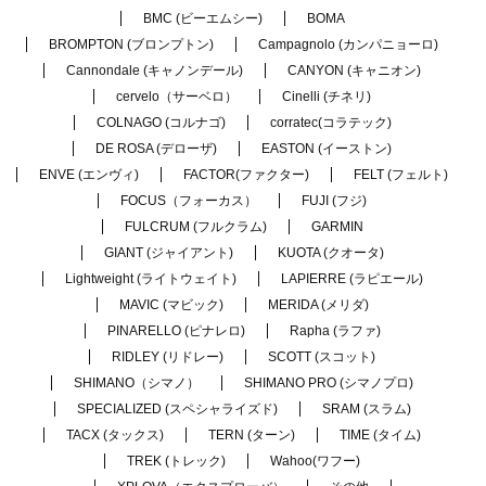
BMC (ビーエムシー)
BOMA
BROMPTON (ブロンプトン)
Campagnolo (カンパニョーロ)
Cannondale (キャノンデール)
CANYON (キャニオン)
cervelo（サーベロ）
Cinelli (チネリ)
COLNAGO (コルナゴ)
corratec(コラテック)
DE ROSA (デローザ)
EASTON (イーストン)
ENVE (エンヴィ)
FACTOR(ファクター)
FELT (フェルト)
FOCUS（フォーカス）
FUJI (フジ)
FULCRUM (フルクラム)
GARMIN
GIANT (ジャイアント)
KUOTA (クオータ)
Lightweight (ライトウェイト)
LAPIERRE (ラピエール)
MAVIC (マビック)
MERIDA (メリダ)
PINARELLO (ピナレロ)
Rapha (ラファ)
RIDLEY (リドレー)
SCOTT (スコット)
SHIMANO（シマノ）
SHIMANO PRO (シマノプロ)
SPECIALIZED (スペシャライズド)
SRAM (スラム)
TACX (タックス)
TERN (ターン)
TIME (タイム)
TREK (トレック)
Wahoo(ワフー)