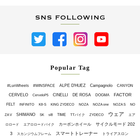
Popular Tag
ALPE D'HUEZ
Campagnolo
#LunWheels
#WINSPACE
CANYON
FACTOR
CERVELO
CINELLI
DE ROSA
DOGMA
CerveloP5
FELT
INFINITO
K8-S
KING ZYDECO
NOZA
NOZA one
NOZA S
NO
ウェア
SHIMANO
TIME
ZA V
SK
sl8
TTバイク
ZYDECO
エア
サイクルモード 202
カーボンホイール
ロロード
エアロロードバイク
スマートトレーナー
3
トライアスロン
スカンジウムフレーム