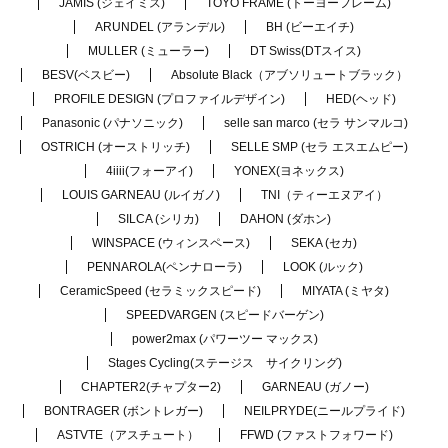
JAMIS (ジェイミス)
TOYO FRAME (トーヨーフレーム)
ARUNDEL (アランデル)
BH (ビーエイチ)
MULLER (ミューラー)
DT Swiss(DTスイス)
BESV(ベスビー)
Absolute Black（アブソリュートブラック）
PROFILE DESIGN (プロファイルデザイン)
HED(ヘッド)
Panasonic (パナソニック)
selle san marco (セラ サンマルコ)
OSTRICH (オーストリッチ)
SELLE SMP (セラ エスエムピー)
4iiii(フォーアイ)
YONEX(ヨネックス)
LOUIS GARNEAU (ルイガノ)
TNI（ティーエヌアイ）
SILCA (シリカ)
DAHON (ダホン)
WINSPACE (ウィンスペース)
SEKA (セカ)
PENNAROLA(ペンナローラ)
LOOK (ルック)
CeramicSpeed (セラミックスピード)
MIYATA (ミヤタ)
SPEEDVARGEN (スピードバーゲン)
power2max (パワーツー マックス)
Stages Cycling(ステージス サイクリング)
CHAPTER2(チャプター2)
GARNEAU (ガノー)
BONTRAGER (ボントレガー)
NEILPRYDE(ニールプライド)
ASTVTE（アスチュート）
FFWD (ファストフォワード)