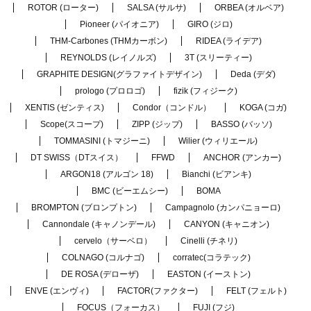
ROTOR (ローター)
SALSA (サルサ)
ORBEA (オルベア)
Pioneer (パイオニア)
GIRO (ジロ)
THM-Carbones (THMカーボン)
RIDEA (ライデア)
REYNOLDS (レイノルズ)
3T (スリーティー)
GRAPHITE DESIGN(グラファイトデザイン)
Deda (デダ)
prologo (プロロゴ)
fizik (フィジーク)
XENTIS (ゼンティス)
Condor（コンドル）
KOGA (コガ)
Scope(スコープ)
ZIPP (ジップ)
BASSO (バッソ)
TOMMASINI (トマジーニ)
Wilier (ウィリエール)
DT SWISS（DTスイス）
FFWD
ANCHOR (アンカー)
ARGON18 (アルゴン 18)
Bianchi (ビアンキ)
BMC (ビーエムシー)
BOMA
BROMPTON (ブロンプトン)
Campagnolo (カンパニョーロ)
Cannondale (キャノンデール)
CANYON (キャニオン)
cervelo（サーベロ）
Cinelli (チネリ)
COLNAGO (コルナゴ)
corratec(コラテック)
DE ROSA (デローザ)
EASTON (イーストン)
ENVE (エンヴィ)
FACTOR(ファクター)
FELT (フェルト)
FOCUS（フォーカス）
FUJI (フジ)