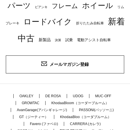
パーツ
ホイール
フレーム
リム
ビアンキ
新着
ロードバイク
ブレーキ
折りたたみ自転車
中古
新製品
試乗
電動アシスト自転車
決算
メールマガジン登録
OAKLEY
DE ROSA
UDOG
MUC-OFF
GROWTAC
KhodaaBloom（コーダーブルーム）
AvanGarage(アバンギャレージ)
PASSONI(パッソーニ)
GT（ジーティー）
KhodaaBloo（コーダブルーム）
Favero (ファベロ)
CARRERA (カレラ)