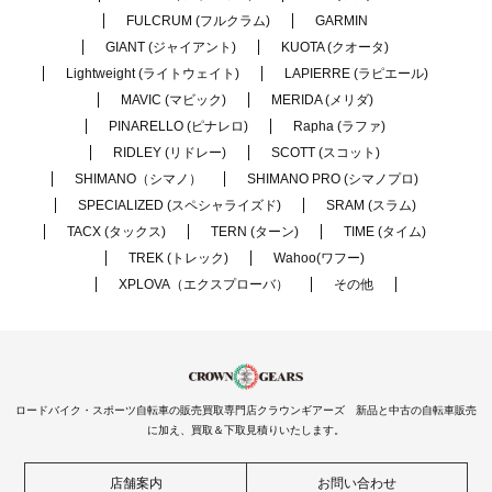
FULCRUM (フルクラム)
GARMIN
GIANT (ジャイアント)
KUOTA (クオータ)
Lightweight (ライトウェイト)
LAPIERRE (ラピエール)
MAVIC (マビック)
MERIDA (メリダ)
PINARELLO (ピナレロ)
Rapha (ラファ)
RIDLEY (リドレー)
SCOTT (スコット)
SHIMANO（シマノ）
SHIMANO PRO (シマノプロ)
SPECIALIZED (スペシャライズド)
SRAM (スラム)
TACX (タックス)
TERN (ターン)
TIME (タイム)
TREK (トレック)
Wahoo(ワフー)
XPLOVA（エクスプローバ）
その他
ロードバイク・スポーツ自転車の販売買取専門店クラウンギアーズ 新品と中古の自転車販売
に加え、買取＆下取見積りいたします。
店舗案内
お問い合わせ