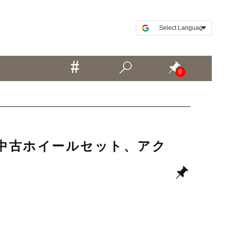
0
など 中古ホイールセット、アク