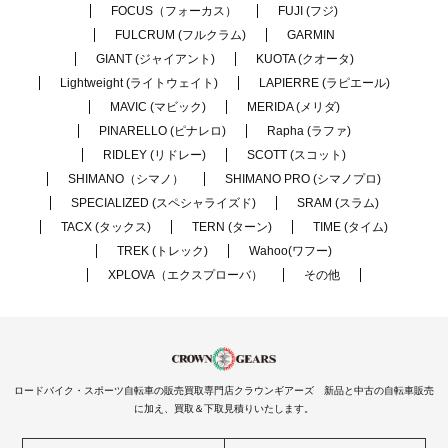
FOCUS（フォーカス）
FUJI (フジ)
FULCRUM (フルクラム)
GARMIN
GIANT (ジャイアント)
KUOTA (クオータ)
Lightweight (ライトウェイト)
LAPIERRE (ラピエール)
MAVIC (マビック)
MERIDA (メリダ)
PINARELLO (ピナレロ)
Rapha (ラファ)
RIDLEY (リドレー)
SCOTT (スコット)
SHIMANO（シマノ）
SHIMANO PRO (シマノプロ)
SPECIALIZED (スペシャライズド)
SRAM (スラム)
TACX (タックス)
TERN (ターン)
TIME (タイム)
TREK (トレック)
Wahoo(ワフー)
XPLOVA（エクスプローバ）
その他
ロードバイク・スポーツ自転車の販売買取専門店クラウンギアーズ 新品と中古の自転車販売
に加え、買取＆下取見積りいたします。