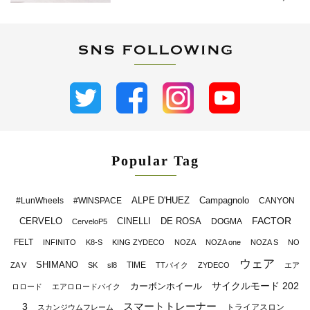
Popular Tag
ALPE D'HUEZ
Campagnolo
#LunWheels
#WINSPACE
CANYON
FACTOR
CERVELO
CINELLI
DE ROSA
DOGMA
CerveloP5
FELT
INFINITO
K8-S
KING ZYDECO
NOZA
NOZA one
NOZA S
NO
ウェア
SHIMANO
TIME
ZA V
SK
sl8
TTバイク
ZYDECO
エア
サイクルモード 202
カーボンホイール
ロロード
エアロロードバイク
スマートトレーナー
3
トライアスロン
スカンジウムフレーム