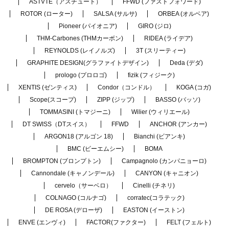
ASTVTE（アスチュート）
FFWD (ファストフォワード)
ROTOR (ローター)
SALSA (サルサ)
ORBEA (オルベア)
Pioneer (パイオニア)
GIRO (ジロ)
THM-Carbones (THMカーボン)
RIDEA (ライデア)
REYNOLDS (レイノルズ)
3T (スリーティー)
GRAPHITE DESIGN(グラファイトデザイン)
Deda (デダ)
prologo (プロロゴ)
fizik (フィジーク)
XENTIS (ゼンティス)
Condor（コンドル）
KOGA (コガ)
Scope(スコープ)
ZIPP (ジップ)
BASSO (バッソ)
TOMMASINI (トマジーニ)
Wilier (ウィリエール)
DT SWISS（DTスイス）
FFWD
ANCHOR (アンカー)
ARGON18 (アルゴン 18)
Bianchi (ビアンキ)
BMC (ビーエムシー)
BOMA
BROMPTON (ブロンプトン)
Campagnolo (カンパニョーロ)
Cannondale (キャノンデール)
CANYON (キャニオン)
cervelo（サーベロ）
Cinelli (チネリ)
COLNAGO (コルナゴ)
corratec(コラテック)
DE ROSA (デローザ)
EASTON (イーストン)
ENVE (エンヴィ)
FACTOR(ファクター)
FELT (フェルト)