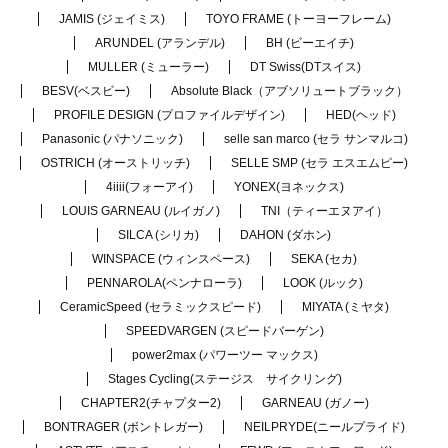
JAMIS (ジェイミス)
TOYO FRAME (トーヨーフレーム)
ARUNDEL (アランデル)
BH (ビーエイチ)
MULLER (ミューラー)
DT Swiss(DTスイス)
BESV(ベスビー)
Absolute Black（アブソリュートブラック）
PROFILE DESIGN (プロファイルデザイン)
HED(ヘッド)
Panasonic (パナソニック)
selle san marco (セラ サンマルコ)
OSTRICH (オーストリッチ)
SELLE SMP (セラ エスエムピー)
4iiii(フォーアイ)
YONEX(ヨネックス)
LOUIS GARNEAU (ルイガノ)
TNI（ティーエヌアイ）
SILCA (シリカ)
DAHON (ダホン)
WINSPACE (ウィンスペース)
SEKA (セカ)
PENNAROLA(ペンナローラ)
LOOK (ルック)
CeramicSpeed (セラミックスピード)
MIYATA (ミヤタ)
SPEEDVARGEN (スピードバーゲン)
power2max (パワーツー マックス)
Stages Cycling(ステージス サイクリング)
CHAPTER2(チャプター2)
GARNEAU (ガノー)
BONTRAGER (ボントレガー)
NEILPRYDE(ニールプライド)