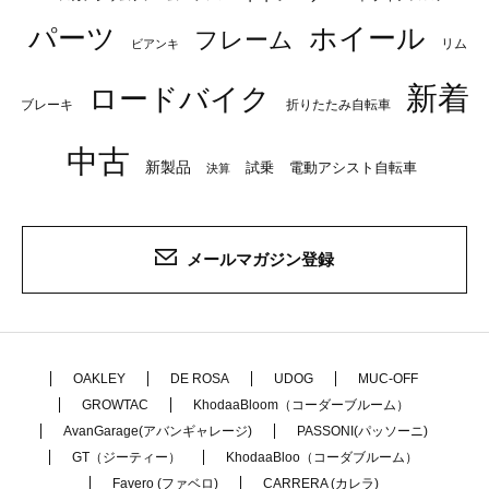
パーツ
ホイール
フレーム
リム
ビアンキ
新着
ロードバイク
ブレーキ
折りたたみ自転車
中古
新製品
試乗
電動アシスト自転車
決算
メールマガジン登録
OAKLEY
DE ROSA
UDOG
MUC-OFF
GROWTAC
KhodaaBloom（コーダーブルーム）
AvanGarage(アバンギャレージ)
PASSONI(パッソーニ)
GT（ジーティー）
KhodaaBloo（コーダブルーム）
Favero (ファベロ)
CARRERA (カレラ)