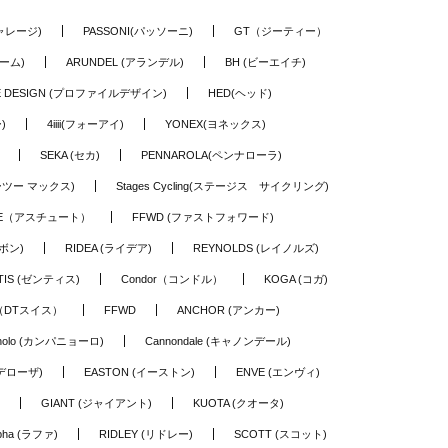
ギャレージ)
PASSONI(パッソーニ)
GT（ジーティー）
ーム)
ARUNDEL (アランデル)
BH (ビーエイチ)
LE DESIGN (プロファイルデザイン)
HED(ヘッド)
)
4iiii(フォーアイ)
YONEX(ヨネックス)
SEKA (セカ)
PENNAROLA(ペンナローラ)
ワーツー マックス)
Stages Cycling(ステージス サイクリング)
TE（アスチュート）
FFWD (ファストフォワード)
ーボン)
RIDEA (ライデア)
REYNOLDS (レイノルズ)
TIS (ゼンティス)
Condor（コンドル）
KOGA (コガ)
S（DTスイス）
FFWD
ANCHOR (アンカー)
nolo (カンパニョーロ)
Cannondale (キャノンデール)
(デローザ)
EASTON (イーストン)
ENVE (エンヴィ)
GIANT (ジャイアント)
KUOTA (クオータ)
pha (ラファ)
RIDLEY (リドレー)
SCOTT (スコット)