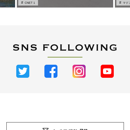
CNET 1
マド