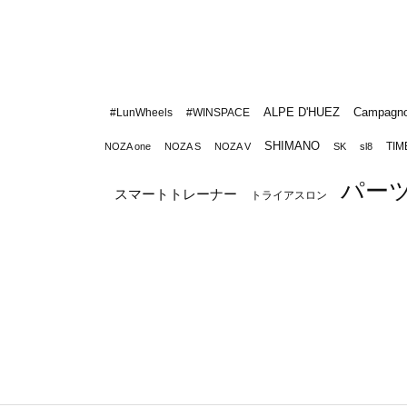
ALPE D'HUEZ
Campagno
#LunWheels
#WINSPACE
SHIMANO
TIM
NOZA one
NOZA S
NOZA V
SK
sl8
パー
スマートトレーナー
トライアスロン