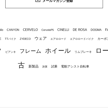
メールマガジン登録
F
lo
CERVELO
CINELLI
DE ROSA
CANYON
DOGMA
CerveloP5
ウェア
カーボ
E
TTバイク
ZYDECO
エアロロード
エアロロードバイク
ロ
ツ
ホイール
フレーム
リムブレーキ
ビアンキ
古
新製品
試乗
電動アシスト自転車
決算