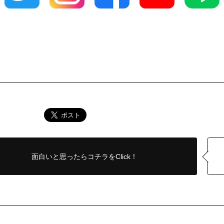
面白いと思ったら
コチラをClick！