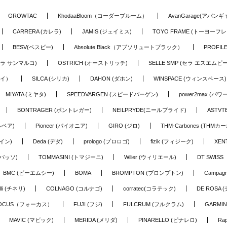
GROWTAC
KhodaaBloom（コーダーブルーム）
AvanGarage(アバン
CARRERA (カレラ)
JAMIS (ジェイミス)
TOYO FRAME (トーヨーフレ
BESV(ベスビー)
Absolute Black（アブソリュートブラック）
PROFI
o (セラ サンマルコ)
OSTRICH (オーストリッチ)
SELLE SMP (セラ エスエムピー
アイ）
SILCA (シリカ)
DAHON (ダホン)
WINSPACE (ウィンスペース)
MIYATA (ミヤタ)
SPEEDVARGEN (スピードバーゲン)
power2max (パ
BONTRAGER (ボントレガー)
NEILPRYDE(ニールプライド)
ASTV
ルベア)
Pioneer (パイオニア)
GIRO (ジロ)
THM-Carbones (THMカ
イン)
Deda (デダ)
prologo (プロロゴ)
fizik (フィジーク)
XEN
(バッソ)
TOMMASINI (トマジーニ)
Wilier (ウィリエール)
DT SWIS
BMC (ビーエムシー)
BOMA
BROMPTON (ブロンプトン)
Campag
elli (チネリ)
COLNAGO (コルナゴ)
corratec(コラテック)
DE ROSA 
OCUS（フォーカス）
FUJI (フジ)
FULCRUM (フルクラム)
GARMIN
MAVIC (マビック)
MERIDA (メリダ)
PINARELLO (ピナレロ)
Ra