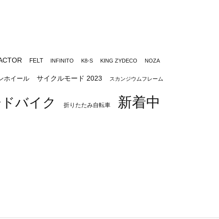
ACTOR
FELT
INFINITO
K8-S
KING ZYDECO
NOZA
サイクルモード 2023
ンホイール
スカンジウムフレーム
新着中
ードバイク
折りたたみ自転車