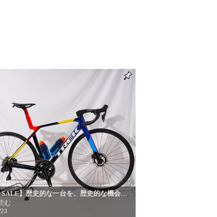
al SALE】歴史的な一台を、歴史的な機会
…
読む
/23