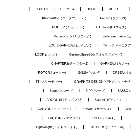
OAKLEY
DE ROSA
UDOG
MUC-OFF
KhodaaBloo（コーダブルーム）
Favero (ファベロ)
MULLER (ミューラー)
DT Swiss(DTスイス)
Panasonic (パナソニック)
selle san marc
LOUIS GARNEAU (ルイガノ)
TNI（ティーエヌ
LOOK (ルック)
CeramicSpeed (セラミックスピード)
CHAPTER2(チャプター2)
GARNEAU (ガノー)
ROTOR (ローター)
SALSA (サルサ)
ORBEA (オ
3T (スリーティー)
GRAPHITE DESIGN(グラファイトデザ
Scope(スコープ)
ZIPP (ジップ)
BASSO 
ARGON18 (アルゴン 18)
Bianchi (ビアンキ)
CANYON (キャニオン)
cervelo（サーベロ）
Cin
FACTOR(ファクター)
FELT (フェルト)
F
Lightweight (ライトウェイト)
LAPIERRE (ラピエール)