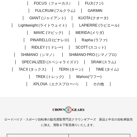
FOCUS（フォーカス）
FUJI (フジ)
FULCRUM (フルクラム)
GARMIN
GIANT (ジャイアント)
KUOTA (クオータ)
Lightweight (ライトウェイト)
LAPIERRE (ラピエール)
MAVIC (マビック)
MERIDA (メリダ)
PINARELLO (ピナレロ)
Rapha (ラファ)
RIDLEY (リドレー)
SCOTT (スコット)
SHIMANO（シマノ）
SHIMANO PRO (シマノプロ)
SPECIALIZED (スペシャライズド)
SRAM (スラム)
TACX (タックス)
TERN (ターン)
TIME (タイム)
TREK (トレック)
Wahoo(ワフー)
XPLOVA（エクスプローバ）
その他
ロードバイク・スポーツ自転車の販売買取専門店クラウンギアーズ 新品と中古の自転車販売
に加え、買取＆下取見積りいたします。