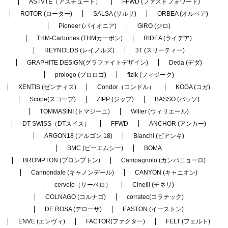
ASTVTE（アスチュート）
FFWD (ファストフォワード)
ROTOR (ローター)
SALSA (サルサ)
ORBEA (オルベア)
Pioneer (パイオニア)
GIRO (ジロ)
THM-Carbones (THMカーボン)
RIDEA (ライデア)
REYNOLDS (レイノルズ)
3T (スリーティー)
GRAPHITE DESIGN(グラファイトデザイン)
Deda (デダ)
prologo (プロロゴ)
fizik (フィジーク)
XENTIS (ゼンティス)
Condor（コンドル）
KOGA (コガ)
Scope(スコープ)
ZIPP (ジップ)
BASSO (バッソ)
TOMMASINI (トマジーニ)
Wilier (ウィリエール)
DT SWISS（DTスイス）
FFWD
ANCHOR (アンカー)
ARGON18 (アルゴン 18)
Bianchi (ビアンキ)
BMC (ビーエムシー)
BOMA
BROMPTON (ブロンプトン)
Campagnolo (カンパニョーロ)
Cannondale (キャノンデール)
CANYON (キャニオン)
cervelo（サーベロ）
Cinelli (チネリ)
COLNAGO (コルナゴ)
corratec(コラテック)
DE ROSA (デローザ)
EASTON (イーストン)
ENVE (エンヴィ)
FACTOR(ファクター)
FELT (フェルト)