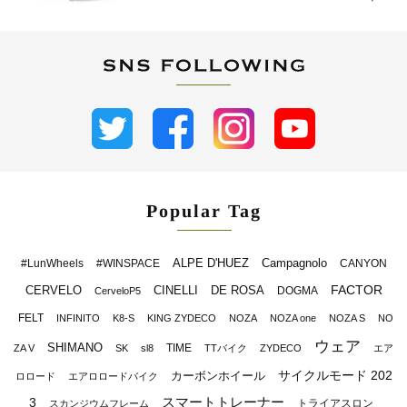
Popular Tag
ALPE D'HUEZ
Campagnolo
#LunWheels
#WINSPACE
CANYON
FACTOR
CERVELO
CINELLI
DE ROSA
DOGMA
CerveloP5
FELT
INFINITO
K8-S
KING ZYDECO
NOZA
NOZA one
NOZA S
NO
ウェア
SHIMANO
TIME
ZA V
SK
sl8
TTバイク
ZYDECO
エア
サイクルモード 202
カーボンホイール
ロロード
エアロロードバイク
スマートトレーナー
3
トライアスロン
スカンジウムフレーム