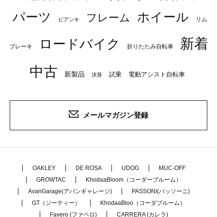
パーツ
ホイール
フレーム
リム
ビアンキ
新着
ロードバイク
ブレーキ
折りたたみ自転車
中古
新製品
試乗
電動アシスト自転車
決算
メールマガジン登録
OAKLEY
DE ROSA
UDOG
MUC-OFF
GROWTAC
KhodaaBloom（コーダーブルーム）
AvanGarage(アバンギャレージ)
PASSONI(パッソーニ)
GT（ジーティー）
KhodaaBloo（コーダブルーム）
Favero (ファベロ)
CARRERA (カレラ)