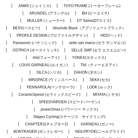
JAMIS (ジェイミス)
TOYO FRAME (トーヨーフレーム)
ARUNDEL (アランデル)
BH (ビーエイチ)
MULLER (ミューラー)
DT Swiss(DTスイス)
BESV(ベスビー)
Absolute Black（アブソリュートブラック）
PROFILE DESIGN (プロファイルデザイン)
HED(ヘッド)
Panasonic (パナソニック)
selle san marco (セラ サンマルコ)
OSTRICH (オーストリッチ)
SELLE SMP (セラ エスエムピー)
4iiii(フォーアイ)
YONEX(ヨネックス)
LOUIS GARNEAU (ルイガノ)
TNI（ティーエヌアイ）
SILCA (シリカ)
DAHON (ダホン)
WINSPACE (ウィンスペース)
SEKA (セカ)
PENNAROLA(ペンナローラ)
LOOK (ルック)
CeramicSpeed (セラミックスピード)
MIYATA (ミヤタ)
SPEEDVARGEN (スピードバーゲン)
power2max (パワーツー マックス)
Stages Cycling(ステージス サイクリング)
CHAPTER2(チャプター2)
GARNEAU (ガノー)
BONTRAGER (ボントレガー)
NEILPRYDE(ニールプライド)