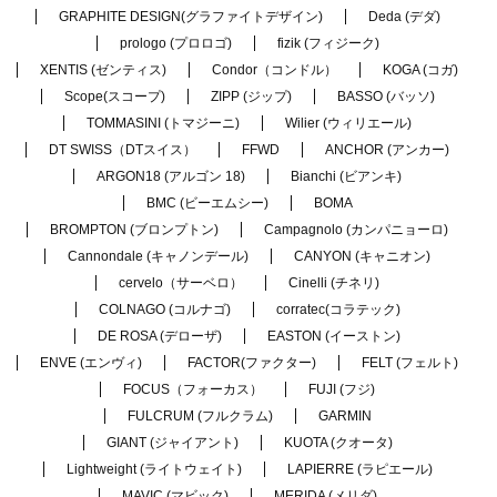
GRAPHITE DESIGN(グラファイトデザイン)
Deda (デダ)
prologo (プロロゴ)
fizik (フィジーク)
XENTIS (ゼンティス)
Condor（コンドル）
KOGA (コガ)
Scope(スコープ)
ZIPP (ジップ)
BASSO (バッソ)
TOMMASINI (トマジーニ)
Wilier (ウィリエール)
DT SWISS（DTスイス）
FFWD
ANCHOR (アンカー)
ARGON18 (アルゴン 18)
Bianchi (ビアンキ)
BMC (ビーエムシー)
BOMA
BROMPTON (ブロンプトン)
Campagnolo (カンパニョーロ)
Cannondale (キャノンデール)
CANYON (キャニオン)
cervelo（サーベロ）
Cinelli (チネリ)
COLNAGO (コルナゴ)
corratec(コラテック)
DE ROSA (デローザ)
EASTON (イーストン)
ENVE (エンヴィ)
FACTOR(ファクター)
FELT (フェルト)
FOCUS（フォーカス）
FUJI (フジ)
FULCRUM (フルクラム)
GARMIN
GIANT (ジャイアント)
KUOTA (クオータ)
Lightweight (ライトウェイト)
LAPIERRE (ラピエール)
MAVIC (マビック)
MERIDA (メリダ)