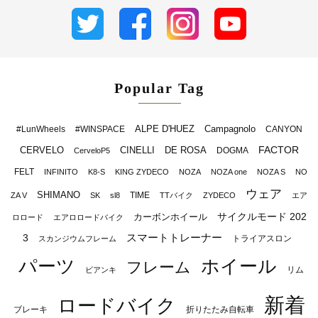
Popular Tag
ALPE D'HUEZ
Campagnolo
#LunWheels
#WINSPACE
CANYON
FACTOR
CERVELO
CINELLI
DE ROSA
DOGMA
CerveloP5
FELT
INFINITO
K8-S
KING ZYDECO
NOZA
NOZA one
NOZA S
NO
ウェア
SHIMANO
TIME
ZA V
SK
sl8
TTバイク
ZYDECO
エア
サイクルモード 202
カーボンホイール
ロロード
エアロロードバイク
スマートトレーナー
3
トライアスロン
スカンジウムフレーム
パーツ
ホイール
フレーム
リム
ビアンキ
新着
ロードバイク
ブレーキ
折りたたみ自転車