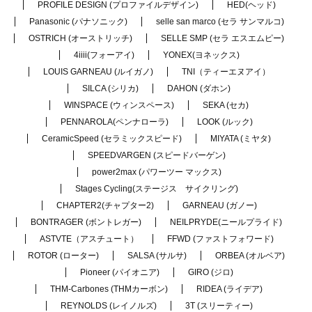
PROFILE DESIGN (プロファイルデザイン)
HED(ヘッド)
Panasonic (パナソニック)
selle san marco (セラ サンマルコ)
OSTRICH (オーストリッチ)
SELLE SMP (セラ エスエムピー)
4iiii(フォーアイ)
YONEX(ヨネックス)
LOUIS GARNEAU (ルイガノ)
TNI（ティーエヌアイ）
SILCA (シリカ)
DAHON (ダホン)
WINSPACE (ウィンスペース)
SEKA (セカ)
PENNAROLA(ペンナローラ)
LOOK (ルック)
CeramicSpeed (セラミックスピード)
MIYATA (ミヤタ)
SPEEDVARGEN (スピードバーゲン)
power2max (パワーツー マックス)
Stages Cycling(ステージス サイクリング)
CHAPTER2(チャプター2)
GARNEAU (ガノー)
BONTRAGER (ボントレガー)
NEILPRYDE(ニールプライド)
ASTVTE（アスチュート）
FFWD (ファストフォワード)
ROTOR (ローター)
SALSA (サルサ)
ORBEA (オルベア)
Pioneer (パイオニア)
GIRO (ジロ)
THM-Carbones (THMカーボン)
RIDEA (ライデア)
REYNOLDS (レイノルズ)
3T (スリーティー)