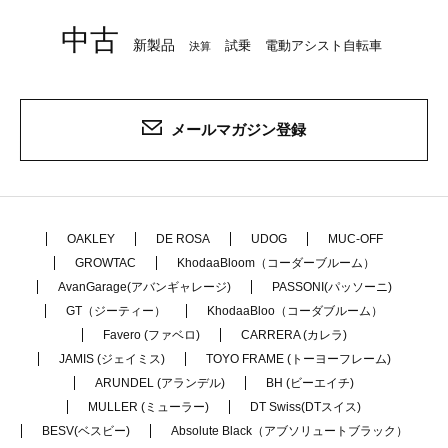
中古
新製品
試乗
電動アシスト自転車
決算
メールマガジン登録
OAKLEY
DE ROSA
UDOG
MUC-OFF
GROWTAC
KhodaaBloom（コーダーブルーム）
AvanGarage(アバンギャレージ)
PASSONI(パッソーニ)
GT（ジーティー）
KhodaaBloo（コーダブルーム）
Favero (ファベロ)
CARRERA (カレラ)
JAMIS (ジェイミス)
TOYO FRAME (トーヨーフレーム)
ARUNDEL (アランデル)
BH (ビーエイチ)
MULLER (ミューラー)
DT Swiss(DTスイス)
BESV(ベスビー)
Absolute Black（アブソリュートブラック）