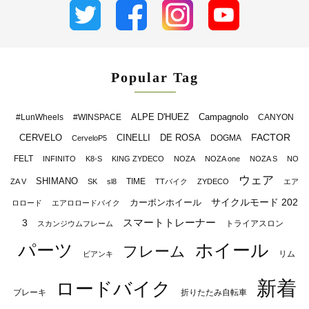
Popular Tag
ALPE D'HUEZ
Campagnolo
#LunWheels
#WINSPACE
CANYON
FACTOR
CERVELO
CINELLI
DE ROSA
DOGMA
CerveloP5
FELT
INFINITO
K8-S
KING ZYDECO
NOZA
NOZA one
NOZA S
NO
ウェア
SHIMANO
TIME
ZA V
SK
sl8
TTバイク
ZYDECO
エア
サイクルモード 202
カーボンホイール
ロロード
エアロロードバイク
スマートトレーナー
3
トライアスロン
スカンジウムフレーム
パーツ
ホイール
フレーム
リム
ビアンキ
新着
ロードバイク
ブレーキ
折りたたみ自転車