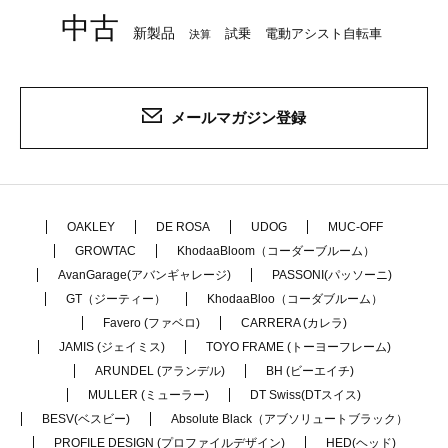
中古
新製品
試乗
電動アシスト自転車
決算
メールマガジン登録
OAKLEY
DE ROSA
UDOG
MUC-OFF
GROWTAC
KhodaaBloom（コーダーブルーム）
AvanGarage(アバンギャレージ)
PASSONI(パッソーニ)
GT（ジーティー）
KhodaaBloo（コーダブルーム）
Favero (ファベロ)
CARRERA (カレラ)
JAMIS (ジェイミス)
TOYO FRAME (トーヨーフレーム)
ARUNDEL (アランデル)
BH (ビーエイチ)
MULLER (ミューラー)
DT Swiss(DTスイス)
BESV(ベスビー)
Absolute Black（アブソリュートブラック）
PROFILE DESIGN (プロファイルデザイン)
HED(ヘッド)