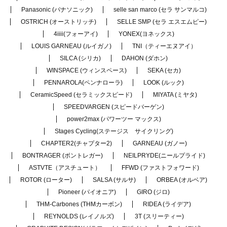
Panasonic (パナソニック)
selle san marco (セラ サンマルコ)
OSTRICH (オーストリッチ)
SELLE SMP (セラ エスエムピー)
4iiii(フォーアイ)
YONEX(ヨネックス)
LOUIS GARNEAU (ルイガノ)
TNI（ティーエヌアイ）
SILCA (シリカ)
DAHON (ダホン)
WINSPACE (ウィンスペース)
SEKA (セカ)
PENNAROLA(ペンナローラ)
LOOK (ルック)
CeramicSpeed (セラミックスピード)
MIYATA (ミヤタ)
SPEEDVARGEN (スピードバーゲン)
power2max (パワーツー マックス)
Stages Cycling(ステージス サイクリング)
CHAPTER2(チャプター2)
GARNEAU (ガノー)
BONTRAGER (ボントレガー)
NEILPRYDE(ニールプライド)
ASTVTE（アスチュート）
FFWD (ファストフォワード)
ROTOR (ローター)
SALSA (サルサ)
ORBEA (オルベア)
Pioneer (パイオニア)
GIRO (ジロ)
THM-Carbones (THMカーボン)
RIDEA (ライデア)
REYNOLDS (レイノルズ)
3T (スリーティー)