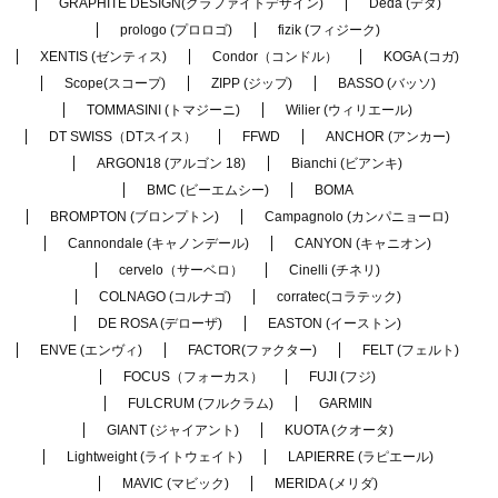
GRAPHITE DESIGN(グラファイトデザイン)
Deda (デダ)
prologo (プロロゴ)
fizik (フィジーク)
XENTIS (ゼンティス)
Condor（コンドル）
KOGA (コガ)
Scope(スコープ)
ZIPP (ジップ)
BASSO (バッソ)
TOMMASINI (トマジーニ)
Wilier (ウィリエール)
DT SWISS（DTスイス）
FFWD
ANCHOR (アンカー)
ARGON18 (アルゴン 18)
Bianchi (ビアンキ)
BMC (ビーエムシー)
BOMA
BROMPTON (ブロンプトン)
Campagnolo (カンパニョーロ)
Cannondale (キャノンデール)
CANYON (キャニオン)
cervelo（サーベロ）
Cinelli (チネリ)
COLNAGO (コルナゴ)
corratec(コラテック)
DE ROSA (デローザ)
EASTON (イーストン)
ENVE (エンヴィ)
FACTOR(ファクター)
FELT (フェルト)
FOCUS（フォーカス）
FUJI (フジ)
FULCRUM (フルクラム)
GARMIN
GIANT (ジャイアント)
KUOTA (クオータ)
Lightweight (ライトウェイト)
LAPIERRE (ラピエール)
MAVIC (マビック)
MERIDA (メリダ)