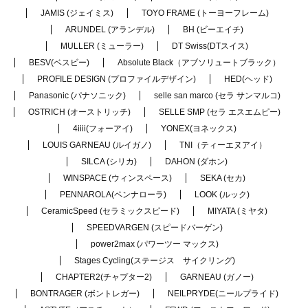
JAMIS (ジェイミス)
TOYO FRAME (トーヨーフレーム)
ARUNDEL (アランデル)
BH (ビーエイチ)
MULLER (ミューラー)
DT Swiss(DTスイス)
BESV(ベスビー)
Absolute Black（アブソリュートブラック）
PROFILE DESIGN (プロファイルデザイン)
HED(ヘッド)
Panasonic (パナソニック)
selle san marco (セラ サンマルコ)
OSTRICH (オーストリッチ)
SELLE SMP (セラ エスエムピー)
4iiii(フォーアイ)
YONEX(ヨネックス)
LOUIS GARNEAU (ルイガノ)
TNI（ティーエヌアイ）
SILCA (シリカ)
DAHON (ダホン)
WINSPACE (ウィンスペース)
SEKA (セカ)
PENNAROLA(ペンナローラ)
LOOK (ルック)
CeramicSpeed (セラミックスピード)
MIYATA (ミヤタ)
SPEEDVARGEN (スピードバーゲン)
power2max (パワーツー マックス)
Stages Cycling(ステージス サイクリング)
CHAPTER2(チャプター2)
GARNEAU (ガノー)
BONTRAGER (ボントレガー)
NEILPRYDE(ニールプライド)