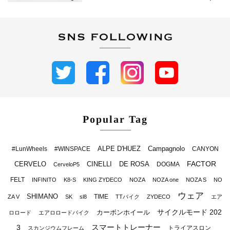
Popular Tag
ALPE D'HUEZ
Campagnolo
#LunWheels
#WINSPACE
CANYON
FACTOR
CERVELO
CINELLI
DE ROSA
DOGMA
CerveloP5
FELT
INFINITO
K8-S
KING ZYDECO
NOZA
NOZA one
NOZA S
NO
ウェア
SHIMANO
TIME
ZA V
SK
sl8
TTバイク
ZYDECO
エア
サイクルモード 202
カーボンホイール
ロロード
エアロロードバイク
スマートトレーナー
3
トライアスロン
スカンジウムフレーム