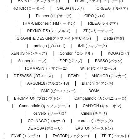
ASTVTE（アスチュート）
FFWD (ファストフォワード)
ROTOR (ローター)
SALSA (サルサ)
ORBEA (オルベア)
Pioneer (パイオニア)
GIRO (ジロ)
THM-Carbones (THMカーボン)
RIDEA (ライデア)
REYNOLDS (レイノルズ)
3T (スリーティー)
GRAPHITE DESIGN(グラファイトデザイン)
Deda (デダ)
prologo (プロロゴ)
fizik (フィジーク)
XENTIS (ゼンティス)
Condor（コンドル）
KOGA (コガ)
Scope(スコープ)
ZIPP (ジップ)
BASSO (バッソ)
TOMMASINI (トマジーニ)
Wilier (ウィリエール)
DT SWISS（DTスイス）
FFWD
ANCHOR (アンカー)
ARGON18 (アルゴン 18)
Bianchi (ビアンキ)
BMC (ビーエムシー)
BOMA
BROMPTON (ブロンプトン)
Campagnolo (カンパニョーロ)
Cannondale (キャノンデール)
CANYON (キャニオン)
cervelo（サーベロ）
Cinelli (チネリ)
COLNAGO (コルナゴ)
corratec(コラテック)
DE ROSA (デローザ)
EASTON (イーストン)
ENVE (エンヴィ)
FACTOR(ファクター)
FELT (フェルト)