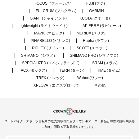
FOCUS（フォーカス）
FUJI (フジ)
FULCRUM (フルクラム)
GARMIN
GIANT (ジャイアント)
KUOTA (クオータ)
Lightweight (ライトウェイト)
LAPIERRE (ラピエール)
MAVIC (マビック)
MERIDA (メリダ)
PINARELLO (ピナレロ)
Rapha (ラファ)
RIDLEY (リドレー)
SCOTT (スコット)
SHIMANO（シマノ）
SHIMANO PRO (シマノプロ)
SPECIALIZED (スペシャライズド)
SRAM (スラム)
TACX (タックス)
TERN (ターン)
TIME (タイム)
TREK (トレック)
Wahoo(ワフー)
XPLOVA（エクスプローバ）
その他
ロードバイク・スポーツ自転車の販売買取専門店クラウンギアーズ 新品と中古の自転車販売
に加え、買取＆下取見積りいたします。