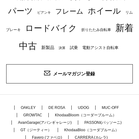
パーツ
ホイール
フレーム
リム
ビアンキ
新着
ロードバイク
ブレーキ
折りたたみ自転車
中古
新製品
試乗
電動アシスト自転車
決算
メールマガジン登録
OAKLEY
DE ROSA
UDOG
MUC-OFF
GROWTAC
KhodaaBloom（コーダーブルーム）
AvanGarage(アバンギャレージ)
PASSONI(パッソーニ)
GT（ジーティー）
KhodaaBloo（コーダブルーム）
Favero (ファベロ)
CARRERA (カレラ)