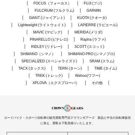
FOCUS（フォーカス）
FUJI (フジ)
FULCRUM (フルクラム)
GARMIN
GIANT (ジャイアント)
KUOTA (クオータ)
Lightweight (ライトウェイト)
LAPIERRE (ラピエール)
MAVIC (マビック)
MERIDA (メリダ)
PINARELLO (ピナレロ)
Rapha (ラファ)
RIDLEY (リドレー)
SCOTT (スコット)
SHIMANO（シマノ）
SHIMANO PRO (シマノプロ)
SPECIALIZED (スペシャライズド)
SRAM (スラム)
TACX (タックス)
TERN (ターン)
TIME (タイム)
TREK (トレック)
Wahoo(ワフー)
XPLOVA（エクスプローバ）
その他
ロードバイク・スポーツ自転車の販売買取専門店クラウンギアーズ 新品と中古の自転車販売
に加え、買取＆下取見積りいたします。