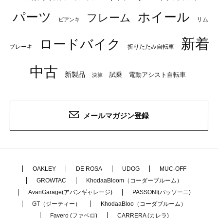
パーツ
ホイール
フレーム
リム
ビアンキ
新着
ロードバイク
ブレーキ
折りたたみ自転車
中古
新製品
試乗
電動アシスト自転車
決算
メールマガジン登録
OAKLEY
DE ROSA
UDOG
MUC-OFF
GROWTAC
KhodaaBloom（コーダーブルーム）
AvanGarage(アバンギャレージ)
PASSONI(パッソーニ)
GT（ジーティー）
KhodaaBloo（コーダブルーム）
Favero (ファベロ)
CARRERA (カレラ)