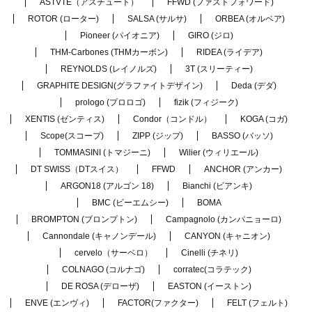
ASTVTE（アスチュート）
FFWD (ファストフォワード)
ROTOR (ローター)
SALSA (サルサ)
ORBEA (オルベア)
Pioneer (パイオニア)
GIRO (ジロ)
THM-Carbones (THMカーボン)
RIDEA (ライデア)
REYNOLDS (レイノルズ)
3T (スリーティー)
GRAPHITE DESIGN(グラファイトデザイン)
Deda (デダ)
prologo (プロロゴ)
fizik (フィジーク)
XENTIS (ゼンティス)
Condor（コンドル）
KOGA (コガ)
Scope(スコープ)
ZIPP (ジップ)
BASSO (バッソ)
TOMMASINI (トマジーニ)
Wilier (ウィリエール)
DT SWISS（DTスイス）
FFWD
ANCHOR (アンカー)
ARGON18 (アルゴン 18)
Bianchi (ビアンキ)
BMC (ビーエムシー)
BOMA
BROMPTON (ブロンプトン)
Campagnolo (カンパニョーロ)
Cannondale (キャノンデール)
CANYON (キャニオン)
cervelo（サーベロ）
Cinelli (チネリ)
COLNAGO (コルナゴ)
corratec(コラテック)
DE ROSA (デローザ)
EASTON (イーストン)
ENVE (エンヴィ)
FACTOR(ファクター)
FELT (フェルト)