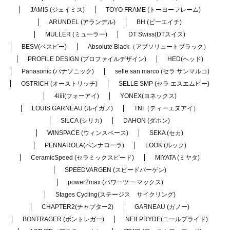
JAMIS (ジェイミス)
TOYO FRAME (トーヨーフレーム)
ARUNDEL (アランデル)
BH (ビーエイチ)
MULLER (ミューラー)
DT Swiss(DTスイス)
BESV(ベスビー)
Absolute Black（アブソリュートブラック）
PROFILE DESIGN (プロファイルデザイン)
HED(ヘッド)
Panasonic (パナソニック)
selle san marco (セラ サンマルコ)
OSTRICH (オーストリッチ)
SELLE SMP (セラ エスエムピー)
4iiii(フォーアイ)
YONEX(ヨネックス)
LOUIS GARNEAU (ルイガノ)
TNI（ティーエヌアイ）
SILCA (シリカ)
DAHON (ダホン)
WINSPACE (ウィンスペース)
SEKA (セカ)
PENNAROLA(ペンナローラ)
LOOK (ルック)
CeramicSpeed (セラミックスピード)
MIYATA (ミヤタ)
SPEEDVARGEN (スピードバーゲン)
power2max (パワーツー マックス)
Stages Cycling(ステージス サイクリング)
CHAPTER2(チャプター2)
GARNEAU (ガノー)
BONTRAGER (ボントレガー)
NEILPRYDE(ニールプライド)