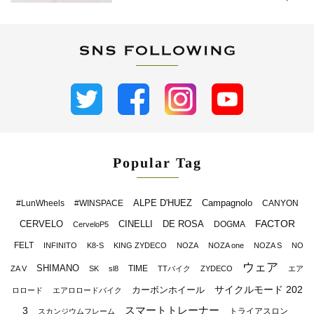
Popular Tag
ALPE D'HUEZ
Campagnolo
#LunWheels
#WINSPACE
CANYON
FACTOR
CERVELO
CINELLI
DE ROSA
DOGMA
CerveloP5
FELT
INFINITO
K8-S
KING ZYDECO
NOZA
NOZA one
NOZA S
NO
ウェア
SHIMANO
TIME
ZA V
SK
sl8
TTバイク
ZYDECO
エア
サイクルモード 202
カーボンホイール
ロロード
エアロロードバイク
スマートトレーナー
3
トライアスロン
スカンジウムフレーム