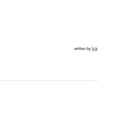
written by
h.k