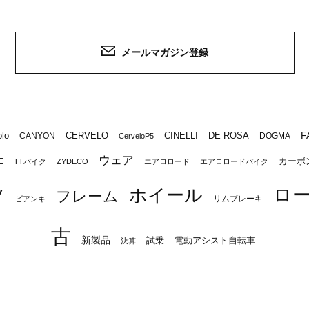
メールマガジン登録
F
lo
CERVELO
CINELLI
DE ROSA
CANYON
DOGMA
CerveloP5
ウェア
カーボ
E
TTバイク
ZYDECO
エアロロード
エアロロードバイク
ロ
ツ
ホイール
フレーム
リムブレーキ
ビアンキ
古
新製品
試乗
電動アシスト自転車
決算