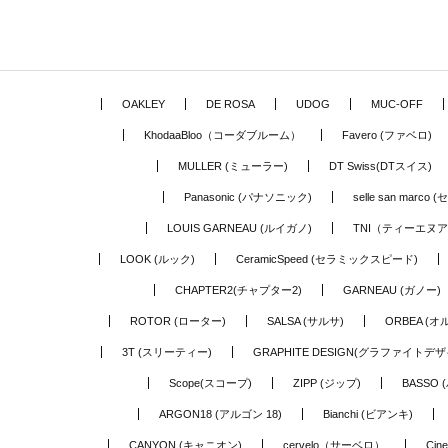
OAKLEY
DE ROSA
UDOG
MUC-OFF
KhodaaBloo（コーダブルーム）
Favero (ファベロ)
MULLER (ミューラー)
DT Swiss(DTスイス)
Panasonic (パナソニック)
selle san marc
LOUIS GARNEAU (ルイガノ)
TNI（ティーエヌ
LOOK (ルック)
CeramicSpeed (セラミックスピード)
CHAPTER2(チャプター2)
GARNEAU (ガノー)
ROTOR (ローター)
SALSA (サルサ)
ORBEA (オ
3T (スリーティー)
GRAPHITE DESIGN(グラファイトデザ
Scope(スコープ)
ZIPP (ジップ)
BASSO 
ARGON18 (アルゴン 18)
Bianchi (ビアンキ)
CANYON (キャニオン)
cervelo（サーベロ）
Cin