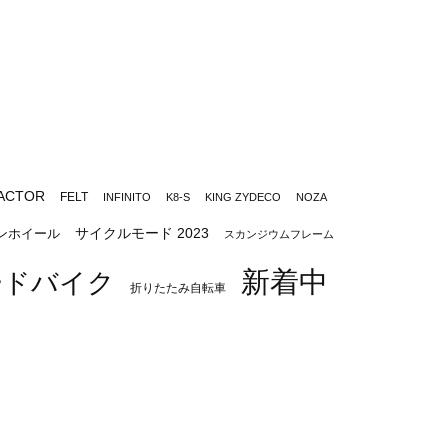
ACTOR
FELT
INFINITO
K8-S
KING ZYDECO
NOZA
サイクルモード 2023
ンホイール
スカンジウムフレーム
新着中
ードバイク
折りたたみ自転車