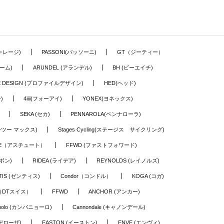
ギャレージ)
PASSONI(パッソーニ)
GT（ジーティー）
ーム)
ARUNDEL (アランデル)
BH (ビーエイチ)
LE DESIGN (プロファイルデザイン)
HED(ヘッド)
)
4iiii(フォーアイ)
YONEX(ヨネックス)
SEKA (セカ)
PENNAROLA(ペンナローラ)
ワーツー マックス)
Stages Cycling(ステージス サイクリング)
TE（アスチュート）
FFWD (ファストフォワード)
ーボン)
RIDEA (ライデア)
REYNOLDS (レイノルズ)
TIS (ゼンティス)
Condor（コンドル）
KOGA (コガ)
S（DTスイス）
FFWD
ANCHOR (アンカー)
nolo (カンパニョーロ)
Cannondale (キャノンデール)
(デローザ)
EASTON (イーストン)
ENVE (エンヴィ)