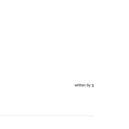
written by
ti