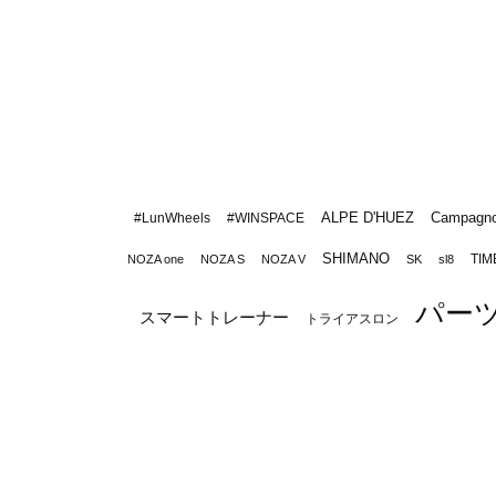
ALPE D'HUEZ
Campagno
#LunWheels
#WINSPACE
SHIMANO
TIM
NOZA one
NOZA S
NOZA V
SK
sl8
パー
スマートトレーナー
トライアスロン