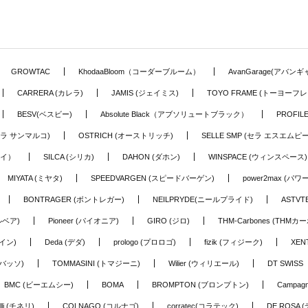
GROWTAC
KhodaaBloom（コーダーブルーム）
AvanGarage(アバン
CARRERA (カレラ)
JAMIS (ジェイミス)
TOYO FRAME (トーヨーフレ
BESV(ベスビー)
Absolute Black（アブソリュートブラック）
PROFI
o (セラ サンマルコ)
OSTRICH (オーストリッチ)
SELLE SMP (セラ エスエムピー
アイ）
SILCA (シリカ)
DAHON (ダホン)
WINSPACE (ウィンスペース)
MIYATA (ミヤタ)
SPEEDVARGEN (スピードバーゲン)
power2max (パ
BONTRAGER (ボントレガー)
NEILPRYDE(ニールプライド)
ASTV
ルベア)
Pioneer (パイオニア)
GIRO (ジロ)
THM-Carbones (THMカ
イン)
Deda (デダ)
prologo (プロロゴ)
fizik (フィジーク)
XEN
(バッソ)
TOMMASINI (トマジーニ)
Wilier (ウィリエール)
DT SWIS
BMC (ビーエムシー)
BOMA
BROMPTON (ブロンプトン)
Campag
elli (チネリ)
COLNAGO (コルナゴ)
corratec(コラテック)
DE ROSA 