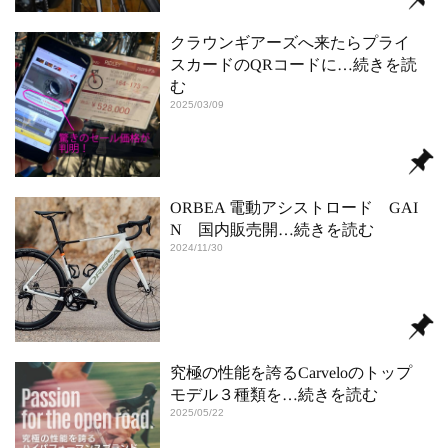
クラウンギアーズへ来たらプライ
スカードのQRコードに
…続きを読
む
2025/03/09
ORBEA 電動アシストロード GAI
N 国内販売開
…続きを読む
2024/11/30
究極の性能を誇るCarveloのトップ
モデル３種類を
…続きを読む
2025/05/22