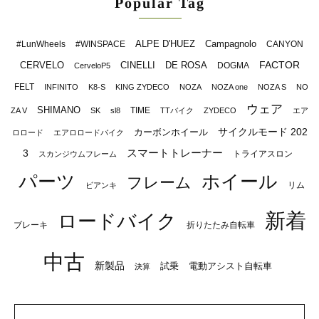
Popular Tag
ALPE D'HUEZ
Campagnolo
#LunWheels
#WINSPACE
CANYON
FACTOR
CERVELO
CINELLI
DE ROSA
DOGMA
CerveloP5
FELT
INFINITO
K8-S
KING ZYDECO
NOZA
NOZA one
NOZA S
NO
ウェア
SHIMANO
TIME
ZA V
SK
sl8
TTバイク
ZYDECO
エア
サイクルモード 202
カーボンホイール
ロロード
エアロロードバイク
スマートトレーナー
3
トライアスロン
スカンジウムフレーム
パーツ
ホイール
フレーム
リム
ビアンキ
新着
ロードバイク
ブレーキ
折りたたみ自転車
中古
新製品
試乗
電動アシスト自転車
決算