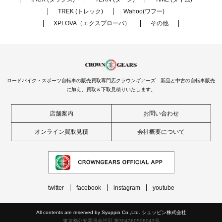
TREK (トレック)
Wahoo(ワフー)
XPLOVA（エクスプローバ）
その他
ロードバイク・スポーツ自転車の販売買取専門店クラウンギアーズ 新品と中古の自転車販売
に加え、買取＆下取見積りいたします。
店舗案内
お問い合わせ
オンライン買取見積
会社概要について
twitter
facebook
instagram
youtube
All contents are reserved by Syuppin Co.,Ltd. シュッピン株式会社
東京都公安委員会許可 第304360508043号