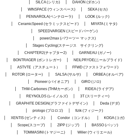
SILCA (シリカ)
DAHON (ダホン)
WINSPACE (ウィンスペース)
SEKA (セカ)
PENNAROLA(ペンナローラ)
LOOK (ルック)
CeramicSpeed (セラミックスピード)
MIYATA (ミヤタ)
SPEEDVARGEN (スピードバーゲン)
power2max (パワーツー マックス)
Stages Cycling(ステージス サイクリング)
CHAPTER2(チャプター2)
GARNEAU (ガノー)
BONTRAGER (ボントレガー)
NEILPRYDE(ニールプライド)
ASTVTE（アスチュート）
FFWD (ファストフォワード)
ROTOR (ローター)
SALSA (サルサ)
ORBEA (オルベア)
Pioneer (パイオニア)
GIRO (ジロ)
THM-Carbones (THMカーボン)
RIDEA (ライデア)
REYNOLDS (レイノルズ)
3T (スリーティー)
GRAPHITE DESIGN(グラファイトデザイン)
Deda (デダ)
prologo (プロロゴ)
fizik (フィジーク)
XENTIS (ゼンティス)
Condor（コンドル）
KOGA (コガ)
Scope(スコープ)
ZIPP (ジップ)
BASSO (バッソ)
TOMMASINI (トマジーニ)
Wilier (ウィリエール)