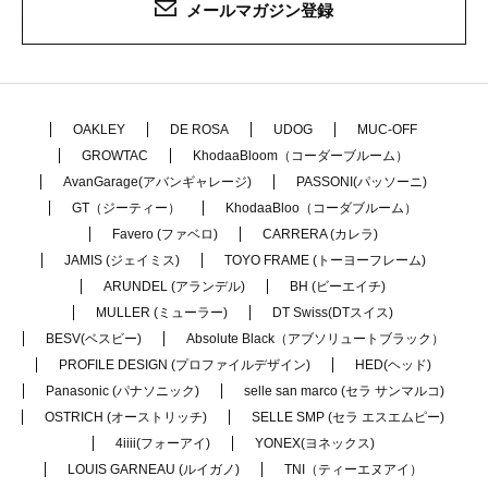
メールマガジン登録
OAKLEY
DE ROSA
UDOG
MUC-OFF
GROWTAC
KhodaaBloom（コーダーブルーム）
AvanGarage(アバンギャレージ)
PASSONI(パッソーニ)
GT（ジーティー）
KhodaaBloo（コーダブルーム）
Favero (ファベロ)
CARRERA (カレラ)
JAMIS (ジェイミス)
TOYO FRAME (トーヨーフレーム)
ARUNDEL (アランデル)
BH (ビーエイチ)
MULLER (ミューラー)
DT Swiss(DTスイス)
BESV(ベスビー)
Absolute Black（アブソリュートブラック）
PROFILE DESIGN (プロファイルデザイン)
HED(ヘッド)
Panasonic (パナソニック)
selle san marco (セラ サンマルコ)
OSTRICH (オーストリッチ)
SELLE SMP (セラ エスエムピー)
4iiii(フォーアイ)
YONEX(ヨネックス)
LOUIS GARNEAU (ルイガノ)
TNI（ティーエヌアイ）