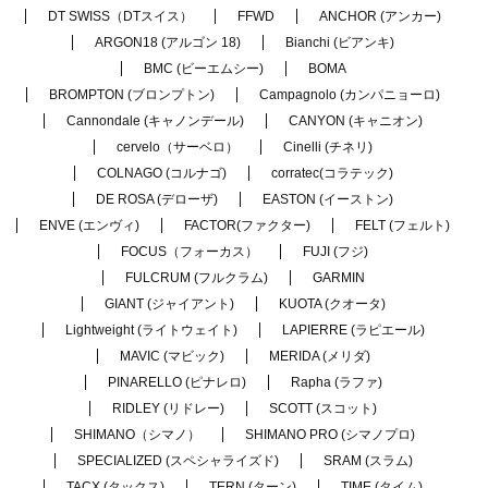
DT SWISS（DTスイス）
FFWD
ANCHOR (アンカー)
ARGON18 (アルゴン 18)
Bianchi (ビアンキ)
BMC (ビーエムシー)
BOMA
BROMPTON (ブロンプトン)
Campagnolo (カンパニョーロ)
Cannondale (キャノンデール)
CANYON (キャニオン)
cervelo（サーベロ）
Cinelli (チネリ)
COLNAGO (コルナゴ)
corratec(コラテック)
DE ROSA (デローザ)
EASTON (イーストン)
ENVE (エンヴィ)
FACTOR(ファクター)
FELT (フェルト)
FOCUS（フォーカス）
FUJI (フジ)
FULCRUM (フルクラム)
GARMIN
GIANT (ジャイアント)
KUOTA (クオータ)
Lightweight (ライトウェイト)
LAPIERRE (ラピエール)
MAVIC (マビック)
MERIDA (メリダ)
PINARELLO (ピナレロ)
Rapha (ラファ)
RIDLEY (リドレー)
SCOTT (スコット)
SHIMANO（シマノ）
SHIMANO PRO (シマノプロ)
SPECIALIZED (スペシャライズド)
SRAM (スラム)
TACX (タックス)
TERN (ターン)
TIME (タイム)