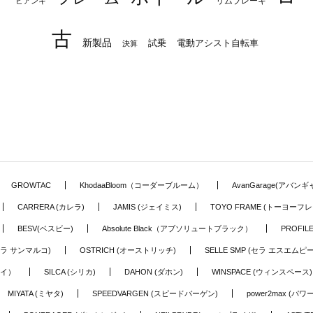
リムブレーキ
ビアンキ
古
新製品
試乗
電動アシスト自転車
決算
GROWTAC
KhodaaBloom（コーダーブルーム）
AvanGarage(アバン
CARRERA (カレラ)
JAMIS (ジェイミス)
TOYO FRAME (トーヨーフレ
BESV(ベスビー)
Absolute Black（アブソリュートブラック）
PROFI
o (セラ サンマルコ)
OSTRICH (オーストリッチ)
SELLE SMP (セラ エスエムピー
アイ）
SILCA (シリカ)
DAHON (ダホン)
WINSPACE (ウィンスペース)
MIYATA (ミヤタ)
SPEEDVARGEN (スピードバーゲン)
power2max (パ