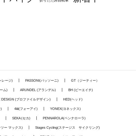
折りたたみ自転車
ギャレージ)
PASSONI(パッソーニ)
GT（ジーティー）
ーム)
ARUNDEL (アランデル)
BH (ビーエイチ)
LE DESIGN (プロファイルデザイン)
HED(ヘッド)
)
4iiii(フォーアイ)
YONEX(ヨネックス)
SEKA (セカ)
PENNAROLA(ペンナローラ)
ワーツー マックス)
Stages Cycling(ステージス サイクリング)