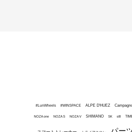
ALPE D'HUEZ
Campagno
#LunWheels
#WINSPACE
SHIMANO
TIM
NOZA one
NOZA S
NOZA V
SK
sl8
パー
スマートトレーナー