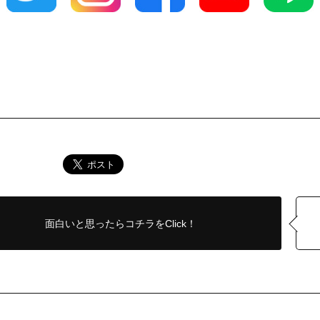
面白いと思ったら
コチラをClick！