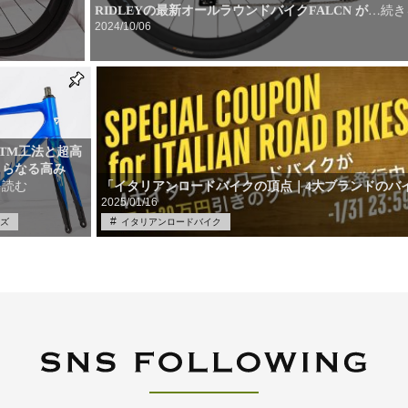
RIDLEYの最新オールラウンドバイクFALCN が
…続き
2024/10/06
TM工法と超高
さらなる高み
「イタリアンロードバイクの頂点｜4大ブランドのバ
を読む
2025/01/16
ズ
イタリアンロードバイク