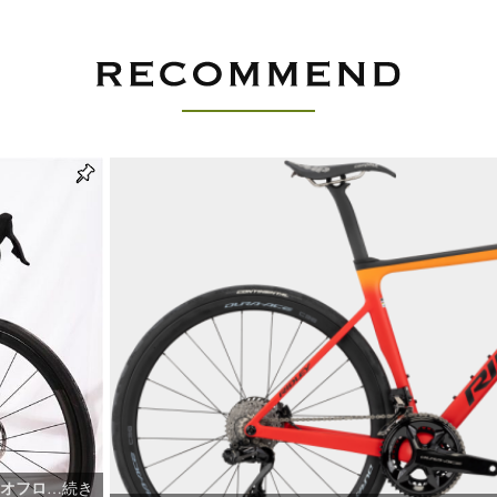
らオフロ
…続き