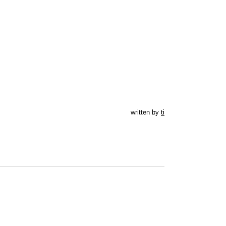
written by
ti