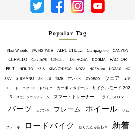
Popular Tag
ALPE D'HUEZ
Campagnolo
#LunWheels
#WINSPACE
CANYON
FACTOR
CERVELO
CINELLI
DE ROSA
DOGMA
CerveloP5
FELT
INFINITO
K8-S
KING ZYDECO
NOZA
NOZA one
NOZA S
NO
ウェア
SHIMANO
TIME
ZA V
SK
sl8
TTバイク
ZYDECO
エア
サイクルモード 202
カーボンホイール
ロロード
エアロロードバイク
スマートトレーナー
3
トライアスロン
スカンジウムフレーム
パーツ
ホイール
フレーム
リム
ビアンキ
新着
ロードバイク
ブレーキ
折りたたみ自転車