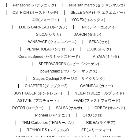
Panasonic (パナソニック)
selle san marco (セラ サンマルコ)
OSTRICH (オーストリッチ)
SELLE SMP (セラ エスエムピー)
4iiii(フォーアイ)
YONEX(ヨネックス)
LOUIS GARNEAU (ルイガノ)
TNI（ティーエヌアイ）
SILCA (シリカ)
DAHON (ダホン)
WINSPACE (ウィンスペース)
SEKA (セカ)
PENNAROLA(ペンナローラ)
LOOK (ルック)
CeramicSpeed (セラミックスピード)
MIYATA (ミヤタ)
SPEEDVARGEN (スピードバーゲン)
power2max (パワーツー マックス)
Stages Cycling(ステージス サイクリング)
CHAPTER2(チャプター2)
GARNEAU (ガノー)
BONTRAGER (ボントレガー)
NEILPRYDE(ニールプライド)
ASTVTE（アスチュート）
FFWD (ファストフォワード)
ROTOR (ローター)
SALSA (サルサ)
ORBEA (オルベア)
Pioneer (パイオニア)
GIRO (ジロ)
THM-Carbones (THMカーボン)
RIDEA (ライデア)
REYNOLDS (レイノルズ)
3T (スリーティー)