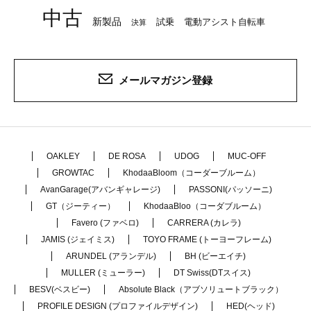
中古
新製品
試乗
電動アシスト自転車
決算
メールマガジン登録
OAKLEY
DE ROSA
UDOG
MUC-OFF
GROWTAC
KhodaaBloom（コーダーブルーム）
AvanGarage(アバンギャレージ)
PASSONI(パッソーニ)
GT（ジーティー）
KhodaaBloo（コーダブルーム）
Favero (ファベロ)
CARRERA (カレラ)
JAMIS (ジェイミス)
TOYO FRAME (トーヨーフレーム)
ARUNDEL (アランデル)
BH (ビーエイチ)
MULLER (ミューラー)
DT Swiss(DTスイス)
BESV(ベスビー)
Absolute Black（アブソリュートブラック）
PROFILE DESIGN (プロファイルデザイン)
HED(ヘッド)