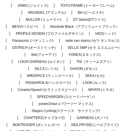
JAMIS (ジェイミス)
TOYO FRAME (トーヨーフレーム)
ARUNDEL (アランデル)
BH (ビーエイチ)
MULLER (ミューラー)
DT Swiss(DTスイス)
BESV(ベスビー)
Absolute Black（アブソリュートブラック）
PROFILE DESIGN (プロファイルデザイン)
HED(ヘッド)
Panasonic (パナソニック)
selle san marco (セラ サンマルコ)
OSTRICH (オーストリッチ)
SELLE SMP (セラ エスエムピー)
4iiii(フォーアイ)
YONEX(ヨネックス)
LOUIS GARNEAU (ルイガノ)
TNI（ティーエヌアイ）
SILCA (シリカ)
DAHON (ダホン)
WINSPACE (ウィンスペース)
SEKA (セカ)
PENNAROLA(ペンナローラ)
LOOK (ルック)
CeramicSpeed (セラミックスピード)
MIYATA (ミヤタ)
SPEEDVARGEN (スピードバーゲン)
power2max (パワーツー マックス)
Stages Cycling(ステージス サイクリング)
CHAPTER2(チャプター2)
GARNEAU (ガノー)
BONTRAGER (ボントレガー)
NEILPRYDE(ニールプライド)