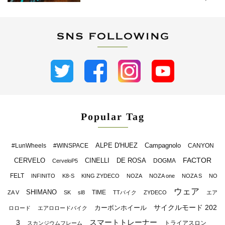
Popular Tag
ALPE D'HUEZ
Campagnolo
#LunWheels
#WINSPACE
CANYON
FACTOR
CERVELO
CINELLI
DE ROSA
DOGMA
CerveloP5
FELT
INFINITO
K8-S
KING ZYDECO
NOZA
NOZA one
NOZA S
NO
ウェア
SHIMANO
TIME
ZA V
SK
sl8
TTバイク
ZYDECO
エア
サイクルモード 202
カーボンホイール
ロロード
エアロロードバイク
スマートトレーナー
3
トライアスロン
スカンジウムフレーム