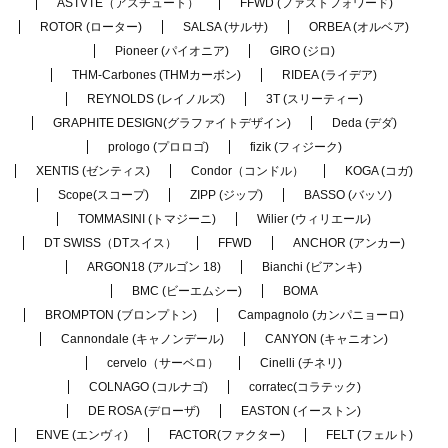
ASTVTE（アスチュート）
FFWD (ファストフォワード)
ROTOR (ローター)
SALSA (サルサ)
ORBEA (オルベア)
Pioneer (パイオニア)
GIRO (ジロ)
THM-Carbones (THMカーボン)
RIDEA (ライデア)
REYNOLDS (レイノルズ)
3T (スリーティー)
GRAPHITE DESIGN(グラファイトデザイン)
Deda (デダ)
prologo (プロロゴ)
fizik (フィジーク)
XENTIS (ゼンティス)
Condor（コンドル）
KOGA (コガ)
Scope(スコープ)
ZIPP (ジップ)
BASSO (バッソ)
TOMMASINI (トマジーニ)
Wilier (ウィリエール)
DT SWISS（DTスイス）
FFWD
ANCHOR (アンカー)
ARGON18 (アルゴン 18)
Bianchi (ビアンキ)
BMC (ビーエムシー)
BOMA
BROMPTON (ブロンプトン)
Campagnolo (カンパニョーロ)
Cannondale (キャノンデール)
CANYON (キャニオン)
cervelo（サーベロ）
Cinelli (チネリ)
COLNAGO (コルナゴ)
corratec(コラテック)
DE ROSA (デローザ)
EASTON (イーストン)
ENVE (エンヴィ)
FACTOR(ファクター)
FELT (フェルト)