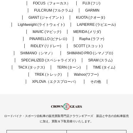
FOCUS（フォーカス）
FUJI (フジ)
FULCRUM (フルクラム)
GARMIN
GIANT (ジャイアント)
KUOTA (クオータ)
Lightweight (ライトウェイト)
LAPIERRE (ラピエール)
MAVIC (マビック)
MERIDA (メリダ)
PINARELLO (ピナレロ)
Rapha (ラファ)
RIDLEY (リドレー)
SCOTT (スコット)
SHIMANO（シマノ）
SHIMANO PRO (シマノプロ)
SPECIALIZED (スペシャライズド)
SRAM (スラム)
TACX (タックス)
TERN (ターン)
TIME (タイム)
TREK (トレック)
Wahoo(ワフー)
XPLOVA（エクスプローバ）
その他
ロードバイク・スポーツ自転車の販売買取専門店クラウンギアーズ 新品と中古の自転車販売
に加え、買取＆下取見積りいたします。