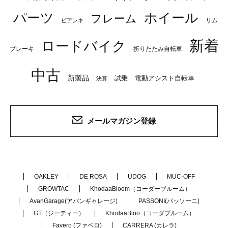
パーツ
ホイール
フレーム
リム
ビアンキ
新着
ロードバイク
ブレーキ
折りたたみ自転車
中古
新製品
試乗
電動アシスト自転車
決算
メールマガジン登録
OAKLEY
DE ROSA
UDOG
MUC-OFF
GROWTAC
KhodaaBloom（コーダーブルーム）
AvanGarage(アバンギャレージ)
PASSONI(パッソーニ)
GT（ジーティー）
KhodaaBloo（コーダブルーム）
Favero (ファベロ)
CARRERA (カレラ)