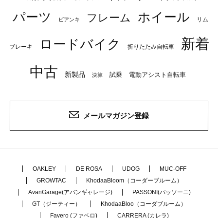
パーツ
ホイール
フレーム
リム
ビアンキ
新着
ロードバイク
ブレーキ
折りたたみ自転車
中古
新製品
試乗
電動アシスト自転車
決算
メールマガジン登録
OAKLEY
DE ROSA
UDOG
MUC-OFF
GROWTAC
KhodaaBloom（コーダーブルーム）
AvanGarage(アバンギャレージ)
PASSONI(パッソーニ)
GT（ジーティー）
KhodaaBloo（コーダブルーム）
Favero (ファベロ)
CARRERA (カレラ)