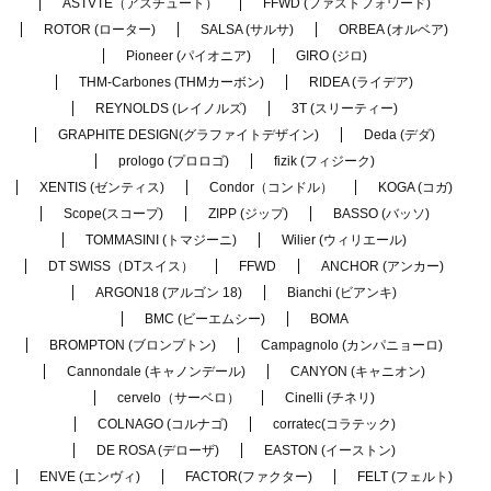
ASTVTE（アスチュート）
FFWD (ファストフォワード)
ROTOR (ローター)
SALSA (サルサ)
ORBEA (オルベア)
Pioneer (パイオニア)
GIRO (ジロ)
THM-Carbones (THMカーボン)
RIDEA (ライデア)
REYNOLDS (レイノルズ)
3T (スリーティー)
GRAPHITE DESIGN(グラファイトデザイン)
Deda (デダ)
prologo (プロロゴ)
fizik (フィジーク)
XENTIS (ゼンティス)
Condor（コンドル）
KOGA (コガ)
Scope(スコープ)
ZIPP (ジップ)
BASSO (バッソ)
TOMMASINI (トマジーニ)
Wilier (ウィリエール)
DT SWISS（DTスイス）
FFWD
ANCHOR (アンカー)
ARGON18 (アルゴン 18)
Bianchi (ビアンキ)
BMC (ビーエムシー)
BOMA
BROMPTON (ブロンプトン)
Campagnolo (カンパニョーロ)
Cannondale (キャノンデール)
CANYON (キャニオン)
cervelo（サーベロ）
Cinelli (チネリ)
COLNAGO (コルナゴ)
corratec(コラテック)
DE ROSA (デローザ)
EASTON (イーストン)
ENVE (エンヴィ)
FACTOR(ファクター)
FELT (フェルト)