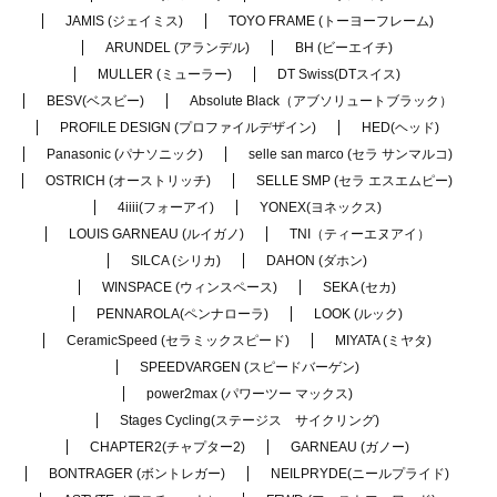
JAMIS (ジェイミス)
TOYO FRAME (トーヨーフレーム)
ARUNDEL (アランデル)
BH (ビーエイチ)
MULLER (ミューラー)
DT Swiss(DTスイス)
BESV(ベスビー)
Absolute Black（アブソリュートブラック）
PROFILE DESIGN (プロファイルデザイン)
HED(ヘッド)
Panasonic (パナソニック)
selle san marco (セラ サンマルコ)
OSTRICH (オーストリッチ)
SELLE SMP (セラ エスエムピー)
4iiii(フォーアイ)
YONEX(ヨネックス)
LOUIS GARNEAU (ルイガノ)
TNI（ティーエヌアイ）
SILCA (シリカ)
DAHON (ダホン)
WINSPACE (ウィンスペース)
SEKA (セカ)
PENNAROLA(ペンナローラ)
LOOK (ルック)
CeramicSpeed (セラミックスピード)
MIYATA (ミヤタ)
SPEEDVARGEN (スピードバーゲン)
power2max (パワーツー マックス)
Stages Cycling(ステージス サイクリング)
CHAPTER2(チャプター2)
GARNEAU (ガノー)
BONTRAGER (ボントレガー)
NEILPRYDE(ニールプライド)