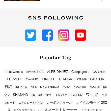
Popular Tag
ALPE D'HUEZ
Campagnolo
#LunWheels
#WINSPACE
CANYON
FACTOR
CERVELO
CINELLI
DE ROSA
DOGMA
CerveloP5
FELT
INFINITO
K8-S
KING ZYDECO
NOZA
NOZA one
NOZA S
NO
ウェア
SHIMANO
TIME
ZA V
SK
sl8
TTバイク
ZYDECO
エア
サイクルモード 202
カーボンホイール
ロロード
エアロロードバイク
スマートトレーナー
3
トライアスロン
スカンジウムフレーム