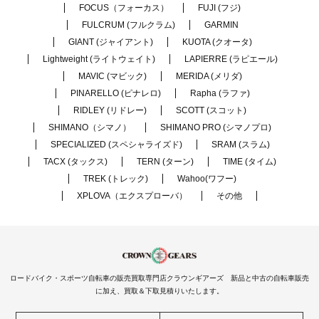
FOCUS（フォーカス）
FUJI (フジ)
FULCRUM (フルクラム)
GARMIN
GIANT (ジャイアント)
KUOTA (クオータ)
Lightweight (ライトウェイト)
LAPIERRE (ラピエール)
MAVIC (マビック)
MERIDA (メリダ)
PINARELLO (ピナレロ)
Rapha (ラファ)
RIDLEY (リドレー)
SCOTT (スコット)
SHIMANO（シマノ）
SHIMANO PRO (シマノプロ)
SPECIALIZED (スペシャライズド)
SRAM (スラム)
TACX (タックス)
TERN (ターン)
TIME (タイム)
TREK (トレック)
Wahoo(ワフー)
XPLOVA（エクスプローバ）
その他
ロードバイク・スポーツ自転車の販売買取専門店クラウンギアーズ 新品と中古の自転車販売
に加え、買取＆下取見積りいたします。