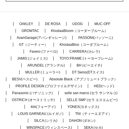
OAKLEY
DE ROSA
UDOG
MUC-OFF
GROWTAC
KhodaaBloom（コーダーブルーム）
AvanGarage(アバンギャレージ)
PASSONI(パッソーニ)
GT（ジーティー）
KhodaaBloo（コーダブルーム）
Favero (ファベロ)
CARRERA (カレラ)
JAMIS (ジェイミス)
TOYO FRAME (トーヨーフレーム)
ARUNDEL (アランデル)
BH (ビーエイチ)
MULLER (ミューラー)
DT Swiss(DTスイス)
BESV(ベスビー)
Absolute Black（アブソリュートブラック）
PROFILE DESIGN (プロファイルデザイン)
HED(ヘッド)
Panasonic (パナソニック)
selle san marco (セラ サンマルコ)
OSTRICH (オーストリッチ)
SELLE SMP (セラ エスエムピー)
4iiii(フォーアイ)
YONEX(ヨネックス)
LOUIS GARNEAU (ルイガノ)
TNI（ティーエヌアイ）
SILCA (シリカ)
DAHON (ダホン)
WINSPACE (ウィンスペース)
SEKA (セカ)