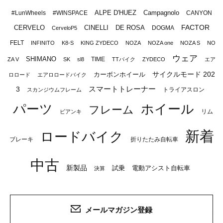
ALPE D'HUEZ
Campagnolo
#LunWheels
#WINSPACE
CANYON
FACTOR
CERVELO
CINELLI
DE ROSA
DOGMA
CerveloP5
FELT
INFINITO
K8-S
KING ZYDECO
NOZA
NOZA one
NOZA S
NO
ウェア
SHIMANO
TIME
ZA V
SK
sl8
TTバイク
ZYDECO
エア
サイクルモード 202
カーボンホイール
ロロード
エアロロードバイク
スマートトレーナー
3
トライアスロン
スカンジウムフレーム
パーツ
ホイール
フレーム
リム
ビアンキ
新着
ロードバイク
ブレーキ
折りたたみ自転車
中古
新製品
試乗
電動アシスト自転車
決算
メールマガジン登録