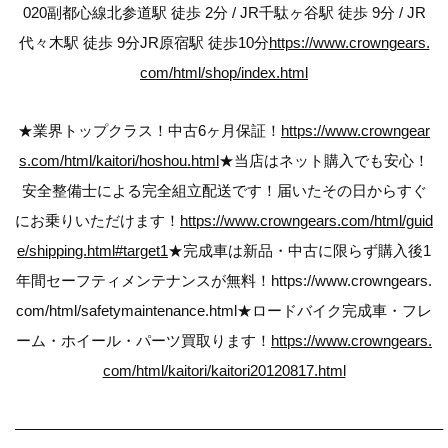
020副都心線北参道駅 徒歩 2分 / JR千駄ヶ谷駅 徒歩 9分 / JR
代々木駅 徒歩 9分JR原宿駅 徒歩10分
https://www.crowngears.
com/html/shop/index.html
★業界トップクラス！中古6ヶ月保証！
https://www.crowngear
s.com/html/kaitori/hoshou.html
★当店はネット購入でも安心！
安全整備士による完全組立配送です！届いたその日からすぐ
にお乗りいただけます！
https://www.crowngears.com/html/guid
e/shipping.html#target1
★完成車は新品・中古に限らず購入後1
年間セーフティメンテナンスが無料！https://www.crowngears.
com/html/safetymaintenance.html★ロードバイク完成車・フレ
ーム・ホイール・パーツ買取ります！
https://www.crowngears.
com/html/kaitori/kaitori20120817.html
————————————————————————————–