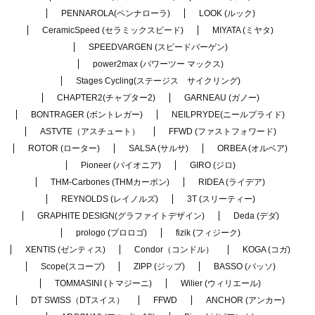
PENNAROLA(ペンナローラ)
LOOK (ルック)
CeramicSpeed (セラミックスピード)
MIYATA (ミヤタ)
SPEEDVARGEN (スピードバーゲン)
power2max (パワーツー マックス)
Stages Cycling(ステージス サイクリング)
CHAPTER2(チャプター2)
GARNEAU (ガノー)
BONTRAGER (ボントレガー)
NEILPRYDE(ニールプライド)
ASTVTE（アスチュート）
FFWD (ファストフォワード)
ROTOR (ローター)
SALSA (サルサ)
ORBEA (オルベア)
Pioneer (パイオニア)
GIRO (ジロ)
THM-Carbones (THMカーボン)
RIDEA (ライデア)
REYNOLDS (レイノルズ)
3T (スリーティー)
GRAPHITE DESIGN(グラファイトデザイン)
Deda (デダ)
prologo (プロロゴ)
fizik (フィジーク)
XENTIS (ゼンティス)
Condor（コンドル）
KOGA (コガ)
Scope(スコープ)
ZIPP (ジップ)
BASSO (バッソ)
TOMMASINI (トマジーニ)
Wilier (ウィリエール)
DT SWISS（DTスイス）
FFWD
ANCHOR (アンカー)