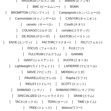
ARGON18 (アルゴン 18)
Bianchi (ビアンキ)
BMC (ビーエムシー)
BOMA
BROMPTON (ブロンプトン)
Campagnolo (カンパニョーロ)
Cannondale (キャノンデール)
CANYON (キャニオン)
cervelo（サーベロ）
Cinelli (チネリ)
COLNAGO (コルナゴ)
corratec(コラテック)
DE ROSA (デローザ)
EASTON (イーストン)
ENVE (エンヴィ)
FACTOR(ファクター)
FELT (フェルト)
FOCUS（フォーカス）
FUJI (フジ)
FULCRUM (フルクラム)
GARMIN
GIANT (ジャイアント)
KUOTA (クオータ)
Lightweight (ライトウェイト)
LAPIERRE (ラピエール)
MAVIC (マビック)
MERIDA (メリダ)
PINARELLO (ピナレロ)
Rapha (ラファ)
RIDLEY (リドレー)
SCOTT (スコット)
SHIMANO（シマノ）
SHIMANO PRO (シマノプロ)
SPECIALIZED (スペシャライズド)
SRAM (スラム)
TACX (タックス)
TERN (ターン)
TIME (タイム)
TREK (トレック)
Wahoo(ワフー)