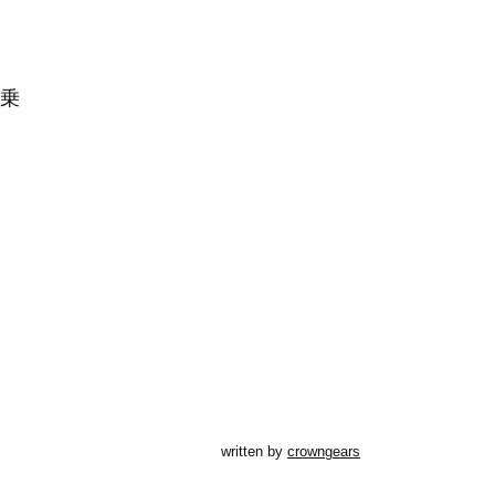
乗
written by
crowngears